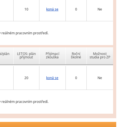
10
koná se
0
Ne
 v reálném pracovním prostředí.
í/plán
LETOS: plán
Přijímací
Roční
Možnost
přijmout
zkouška
školné
studia pro ZP
20
koná se
0
Ne
 v reálném pracovním prostředí.