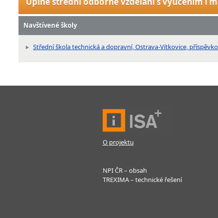
Úplné střední odborné vzdělání s vyučením i m
Navštívené školy
Střední škola technická a dopravní, Ostrava-Vítkovice, příspěv
O projektu
NPI ČR – obsah
TREXIMA – technické řešení