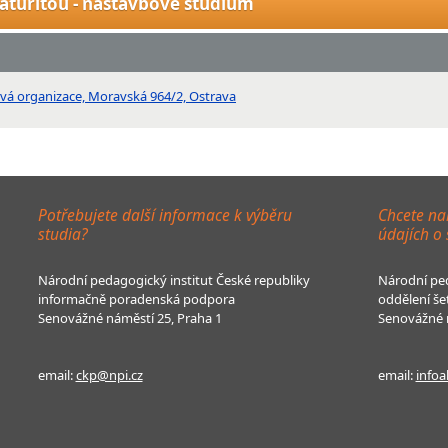
aturitou - nástavbové studium
ková organizace, Moravská 964/2, Ostrava
Potřebujete další informace k výběru
Chcete na
studia?
údajích o
Národní pedagogický institut České republiky
Národní ped
informačně poradenská podpora
oddělení še
Senovážné náměstí 25, Praha 1
Senovážné n
email:
ckp@npi.cz
email:
infoa