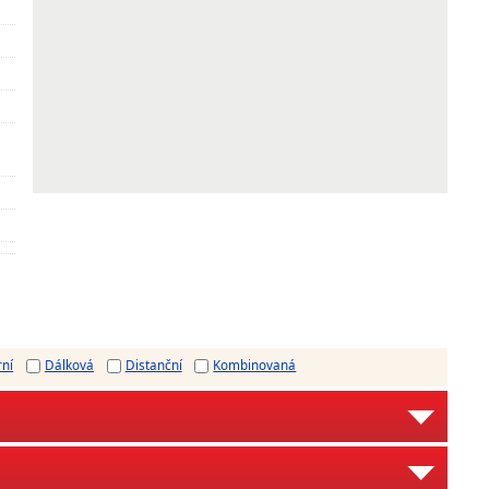
rní
Dálková
Distanční
Kombinovaná