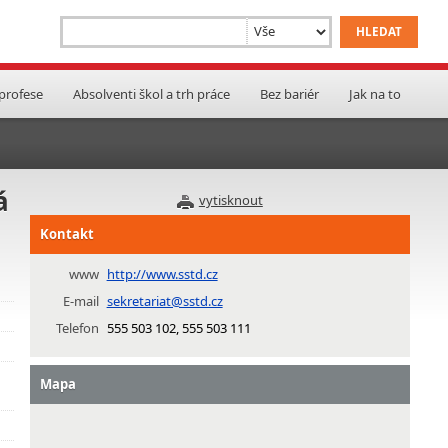
 profese
Absolventi škol a trh práce
Bez bariér
Jak na to
á
vytisknout
Kontakt
www
http://www.sstd.cz
E-mail
sekretariat@sstd.cz
Telefon
555 503 102, 555 503 111
Mapa