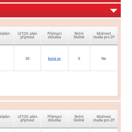
í/plán
LETOS: plán
Přijímací
Roční
Možnost
přijmout
zkouška
školné
studia pro ZP
30
koná se
0
Ne
í/plán
LETOS: plán
Přijímací
Roční
Možnost
přijmout
zkouška
školné
studia pro ZP