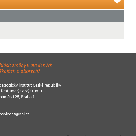
hlásit změny v uvedených
 školách a oborech?
agogický institut České republiky
tření, analýz a výzkumu
áměstí 25, Praha 1
bsolvent@npi.cz