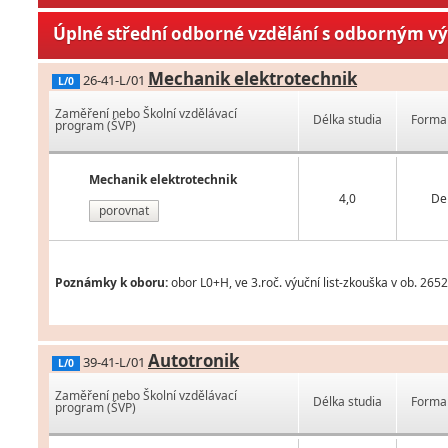
Úplné střední odborné vzdělání s odborným v
Mechanik elektrotechnik
26-41-L/01
L/0
Zaměření nebo Školní vzdělávací
Délka studia
Forma 
program (ŠVP)
Mechanik elektrotechnik
4,0
De
porovnat
Poznámky k oboru:
obor L0+H, ve 3.roč. výuční list-zkouška v ob. 26
Autotronik
39-41-L/01
L/0
Zaměření nebo Školní vzdělávací
Délka studia
Forma 
program (ŠVP)