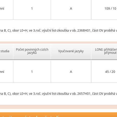
nní
1
A
109 / 10
a B, C), obor L0+H, ve 3.roč. výuční list-zkouška v ob. 2368H01, část OV probíhá
Počet povinných cizích
LONI: přihlášen
studia
Vyučované jazyky
jazyků
přijmout
nní
1
A
45 / 20
a B, C), obor L0+H, ve 3.roč. výuční list-zkouška v ob. 2657H01, část OV probíhá