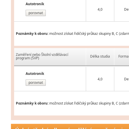
Autotronik
4,0
De
porovnat
Poznámky k oboru:
možnost získat řidičský průkaz skupiny B, C (zdarm
Zaměření nebo Školní vzdělávací
Délka studia
Forma 
program (ŠVP)
Autotronik
4,0
De
porovnat
Poznámky k oboru:
možnost získat řidičský průkaz skupiny B, C (zdarm