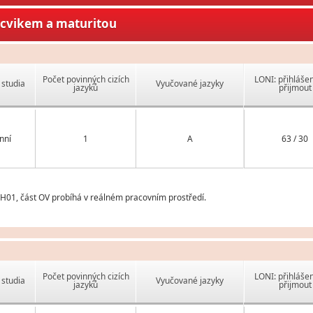
ýcvikem a maturitou
Počet povinných cizích
LONI: přihlášen
studia
Vyučované jazyky
jazyků
přijmout
nní
1
A
63 / 30
52H01, část OV probíhá v reálném pracovním prostředí.
Počet povinných cizích
LONI: přihlášen
studia
Vyučované jazyky
jazyků
přijmout