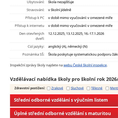
Ubytování:
škola nezajišťuje
Stravování:
v školní jídelně
Přístup k PC
v době mimo vyučování: v omezené míře
Přístup k internetu
v době mimo vyučování: v omezené míře
Den otevřených
12.12.2025, 13.12.2025, 16.-17.1.2026
dveří:
Cizí jazyky:
anglický (A), německý (N)
Poznámka SŠ:
Škola poskytuje systematickou podporu žák
Inspekční zprávy školy najdete na
webu České školní inspekce
.
Vzdělávací nabídka školy pro školní rok 2026
Zdravotní postižení
:
Zrakové
Sluchové
Tělesné
Ment
Střední odborné vzdělání s výučním listem
Úplné střední odborné vzdělání s maturitou