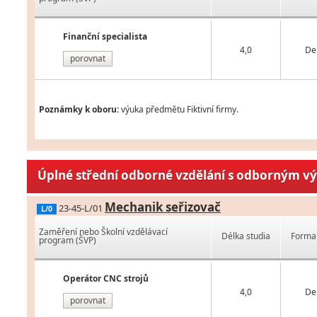
Finanční specialista
4,0
De
porovnat
Poznámky k oboru:
výuka předmětu Fiktivní firmy.
Úplné střední odborné vzdělání s odborným v
Mechanik seřizovač
23-45-L/01
L/0
Zaměření nebo Školní vzdělávací
Délka studia
Forma 
program (ŠVP)
Operátor CNC strojů
4,0
De
porovnat