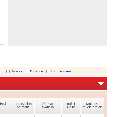
rní
Dálková
Distanční
Kombinovaná
í/plán
LETOS: plán
Přijímací
Roční
Možnost
přijmout
zkouška
školné
studia pro ZP