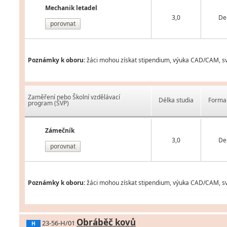
Mechanik letadel
3,0
De
porovnat
Poznámky k oboru:
žáci mohou získat stipendium, výuka CAD/CAM, svá
Zaměření nebo Školní vzdělávací
Délka studia
Forma 
program (ŠVP)
Zámečník
3,0
De
porovnat
Poznámky k oboru:
žáci mohou získat stipendium, výuka CAD/CAM, svá
Obráběč kovů
23-56-H/01
H