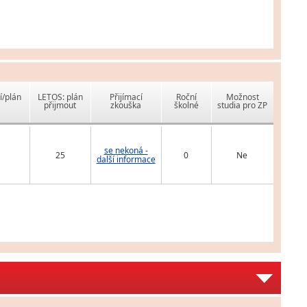
í/plán
LETOS: plán
Přijímací
Roční
Možnost
přijmout
zkouška
školné
studia pro ZP
se nekoná -
25
0
Ne
další informace