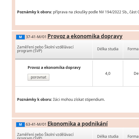
Poznámky k oboru:
příprava na zkoušky podle NV 194/2022 Sb., část 
Provoz a ekonomika dopravy
37-41-M/01
M
Zaměření nebo Školní vzdělávací
Délka studia
Forma 
program (ŠVP)
Provoz a ekonomika dopravy
4,0
De
porovnat
Poznámky k oboru:
žáci mohou získat stipendium.
Ekonomika a podnikání
63-41-M/01
M
Zaměření nebo Školní vzdělávací
Délka studia
Forma 
program (ŠVP)