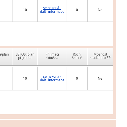
se nekoná -
10
0
Ne
další informace
í/plán
LETOS: plán
Přijímací
Roční
Možnost
přijmout
zkouška
školné
studia pro ZP
se nekoná -
10
0
Ne
další informace