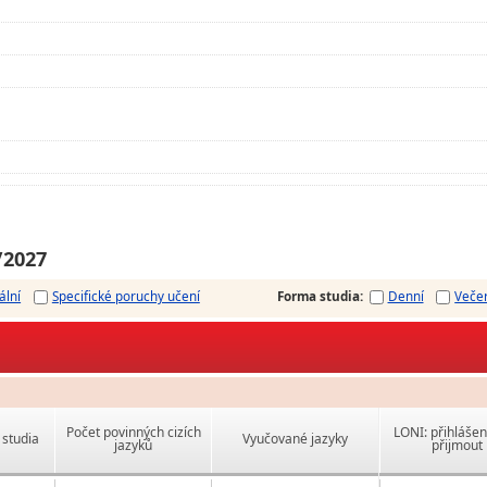
/2027
ální
Specifické poruchy učení
Forma studia
:
Denní
Veče
Počet povinných cizích
LONI: přihlášen
studia
Vyučované jazyky
jazyků
přijmout