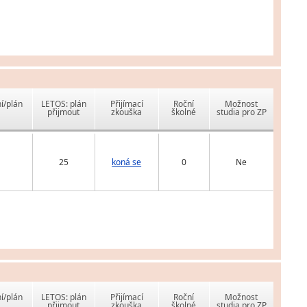
í/plán
LETOS: plán
Přijímací
Roční
Možnost
přijmout
zkouška
školné
studia pro ZP
25
koná se
0
Ne
í/plán
LETOS: plán
Přijímací
Roční
Možnost
přijmout
zkouška
školné
studia pro ZP