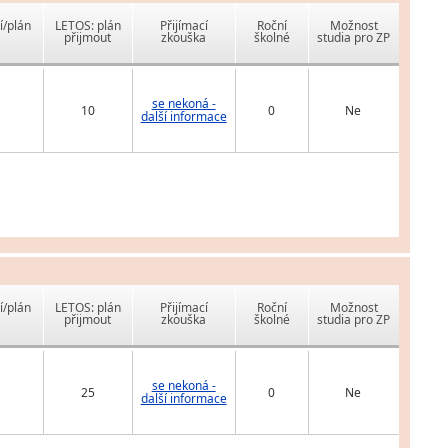
í/plán
LETOS: plán
Přijímací
Roční
Možnost
přijmout
zkouška
školné
studia pro ZP
se nekoná -
10
0
Ne
další informace
í/plán
LETOS: plán
Přijímací
Roční
Možnost
přijmout
zkouška
školné
studia pro ZP
se nekoná -
25
0
Ne
další informace