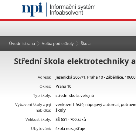
Úvodní strana
Volba podle školy
Škola
Střední škola elektrotechniky a
Adresa:
Jesenická 3067/1, Praha 10 - Záběhlice, 10600
Okres:
Praha 10
Typ školy:
střední škola, veřejná
Vybavení školy a její
venkovní hřiště, nápojový automat, potravi
nabídka:
školy
Velikost školy:
SŠ 651 - 700 žáků
Ubytování:
škola nezajišťuje