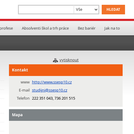
 profese
Absolventi škol a trh práce
Bez bariér
Jak na to
vytisknout
Kontakt
www
http://www.ssesp10.cz
E-mail
studijni@ssesp10.cz
Telefon
222 351 043, 736 201 515
Mapa