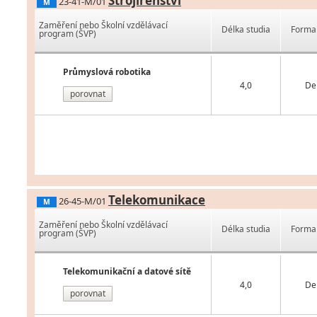
Strojírenství
23-41-M/01
M
Zaměření nebo Školní vzdělávací
Délka studia
Forma 
program (ŠVP)
Průmyslová robotika
4,0
De
porovnat
Telekomunikace
26-45-M/01
M
Zaměření nebo Školní vzdělávací
Délka studia
Forma 
program (ŠVP)
Telekomunikační a datové sítě
4,0
De
porovnat