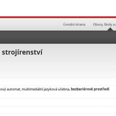
Úvodní strana
Obory, školy a
 strojírenství
nový automat, multimediální jazyková učebna,
bezbariérové prostředí