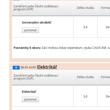
Zaměření nebo Školní vzdělávací
Délka studia
Forma 
program (ŠVP)
Univerzální obráběč
3,0
De
porovnat
Poznámky k oboru:
žáci mohou získat stipendium, výuka CAD/CAM, svá
Elektrikář
26-51-H/01
H
Zaměření nebo Školní vzdělávací
Délka studia
Forma 
program (ŠVP)
Elektrikář
3,0
De
porovnat