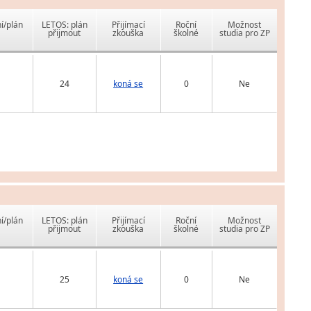
í/plán
LETOS: plán
Přijímací
Roční
Možnost
přijmout
zkouška
školné
studia pro ZP
24
koná se
0
Ne
í/plán
LETOS: plán
Přijímací
Roční
Možnost
přijmout
zkouška
školné
studia pro ZP
25
koná se
0
Ne