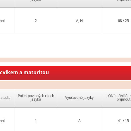
nní
2
A, N
68 / 25
ýcvikem a maturitou
Počet povinných cizích
LONI: přihlášen
studia
Vyučované jazyky
jazyků
přijmout
nní
1
A
41 / 15