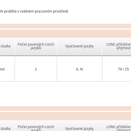
OV probíhá v reálném pracovním prostředí.
Počet povinných cizích
LONI: přihlášen
studia
Vyučované jazyky
jazyků
přijmout
nní
2
A, N
79 / 25
Počet povinných cizích
LONI: přihlášen
studia
Vyučované jazyky
jazyků
přijmout