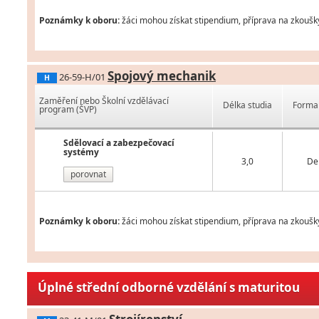
Poznámky k oboru:
žáci mohou získat stipendium, příprava na zkoušk
Spojový mechanik
26-59-H/01
H
Zaměření nebo Školní vzdělávací
Délka studia
Forma 
program (ŠVP)
Sdělovací a zabezpečovací
systémy
3,0
De
porovnat
Poznámky k oboru:
žáci mohou získat stipendium, příprava na zkoušk
Úplné střední odborné vzdělání s maturitou