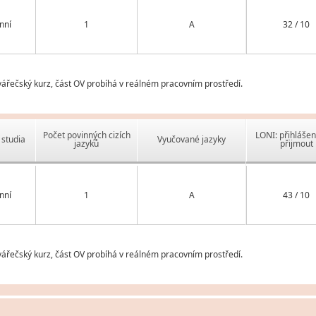
nní
1
A
32 / 10
řečský kurz, část OV probíhá v reálném pracovním prostředí.
Počet povinných cizích
LONI: přihlášen
studia
Vyučované jazyky
jazyků
přijmout
nní
1
A
43 / 10
řečský kurz, část OV probíhá v reálném pracovním prostředí.