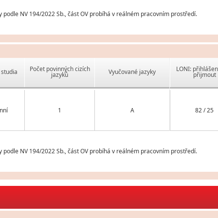
y podle NV 194/2022 Sb., část OV probíhá v reálném pracovním prostředí.
Počet povinných cizích
LONI: přihlášen
studia
Vyučované jazyky
jazyků
přijmout
nní
1
A
82 / 25
y podle NV 194/2022 Sb., část OV probíhá v reálném pracovním prostředí.