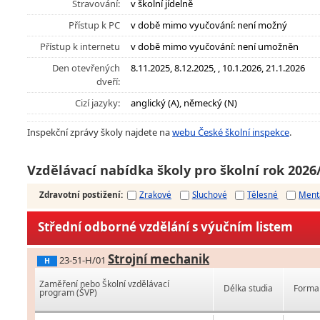
Stravování:
v školní jídelně
Přístup k PC
v době mimo vyučování: není možný
Přístup k internetu
v době mimo vyučování: není umožněn
Den otevřených
8.11.2025, 8.12.2025, , 10.1.2026, 21.1.2026
dveří:
Cizí jazyky:
anglický (A), německý (N)
Inspekční zprávy školy najdete na
webu České školní inspekce
.
Vzdělávací nabídka školy pro školní rok 2026
Zdravotní postižení
:
Zrakové
Sluchové
Tělesné
Ment
Střední odborné vzdělání s výučním listem
Strojní mechanik
23-51-H/01
H
Zaměření nebo Školní vzdělávací
Délka studia
Forma 
program (ŠVP)