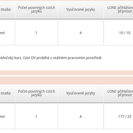
Počet povinných cizích
LONI: přihlášen
studia
Vyučované jazyky
jazyků
přijmout
nní
1
A
10 / 10
řečský kurz, část OV probíhá v reálném pracovním prostředí.
Počet povinných cizích
LONI: přihlášen
studia
Vyučované jazyky
jazyků
přijmout
nní
1
A
177 / 25