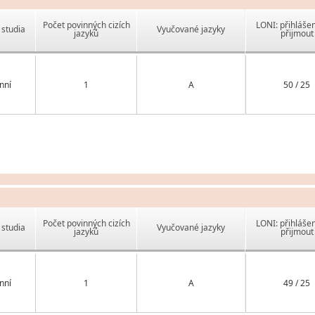
Počet povinných cizích
LONI: přihlášen
studia
Vyučované jazyky
jazyků
přijmout
nní
1
A
50 / 25
Počet povinných cizích
LONI: přihlášen
studia
Vyučované jazyky
jazyků
přijmout
nní
1
A
49 / 25