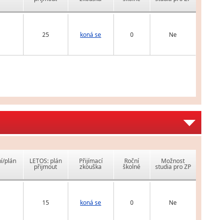
25
koná se
0
Ne
í/plán
LETOS: plán
Přijímací
Roční
Možnost
přijmout
zkouška
školné
studia pro ZP
15
koná se
0
Ne