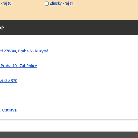
kraj (0)
Zlínský kraj (1)
VP
šti 278/4a, Praha 6 - Ruzyně
 Praha 10 - Záběhlice
etiště 370
 Ostrava