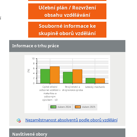
Učební plán / Rozvržení
obsahu vzdělávání
í
Souborné informace ke
skupině oborů vzdělání
Informace o trhu práce
Nezaměstnanost absolventů podle oborů vzdělání
Navštívené obory