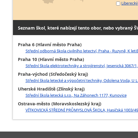
Liberecký 
Seznam škol, které nabízejí tento obor, nebo vybraný Š
Praha 6 (Hlavní město Praha)
Střední odborná škola civilního letectví, Praha - Ruzyně, K leti
Praha 10 (Hlavní město Praha)
Střední škola elektrotechniky a strojírenství, Jesenická 3067/1,
Praha-východ (Středočeský kraj)
Střední škola letecké a výpočetní techniky, Odolena Voda, U L
Uherské Hradiště (Zlínský kraj)
Střední škola letecká s.r.o., Na Záhonech 1177, Kunovice
Ostrava-město (Moravskoslezský kraj)
VÍTKOVICKÁ STŘEDNÍ PRŮMYSLOVÁ ŠKOLA, Hasičská 1003/49,