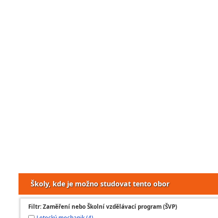
Školy, kde je možno studovat tento obor
Filtr: Zaměření nebo Školní vzdělávací program (ŠVP)
Letecký mechanik (4)