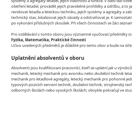
systémy a agregáty letadel, jejich vlastnosti a funkce. V další fázi v
ošetření letadel, provádět jejich pravidelné prohlídky a údržbu, a to 
revidovat letadla a leteckou techniku, jejich systémy a agregáty a zabez
technický stav, lokalizovat jejich závady a odstraňovat je. K samost
po vykonání příslušných zkoušek. Při všech činnostech se žáci seznam
Pro vzdělávání v tomto oboru jsou významné vyučovací předměty (vzdě
Fyzika, Matematika, Praktické činnosti
Učivo uvedených předmětů je důležité pro tento obor a bude na stře
Uplatnění absolventů v oboru
Absolventi jsou kvalifikovaní pracovníci, kteří se uplatní jak u výrob
mechanik, letecký mechanik pro avioniku nebo zkušební technik letade
mechanik pro letadlové agregáty, letecký mechanik pro pohonné jedno
typových pozicích servisní technik, zkušební technik, strojírenský t
odborných školách nebo vysokých školách; obvykle pokračují ve stud