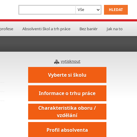
 profese
Absolventi škol a trh práce
Bez bariér
Jak na to
vytisknout
Vyberte si školu
Informace o trhu práce
Charakteristika oboru /
vzdělání
Profil absolventa