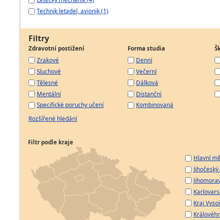
Technik letadel, avionik (1)
Filtry
Zdravotní postižení
Forma studia
Š
Zrakové
Denní
Sluchové
Večerní
Tělesné
Dálková
Mentální
Distanční
Specifické poruchy učení
Kombinovaná
Rozšířené hledání
Filtr podle kraje
Hlavní mě
Jihočeský 
Jihomorav
Karlovarsk
Kraj Vyso
Královéhr