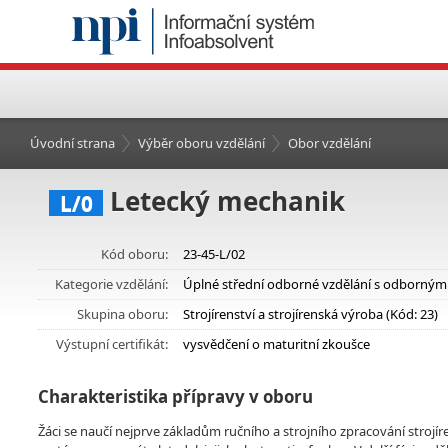
Úvodní strana
Výběr oboru vzdělání
Obor vzdělání
Letecký mechanik
L/0
Kód oboru:
23-45-L/02
Kategorie vzdělání:
Úplné střední odborné vzdělání s odborným
Skupina oboru:
Strojírenství a strojírenská výroba (Kód: 23)
Výstupní certifikát:
vysvědčení o maturitní zkoušce
Charakteristika přípravy v oboru
Žáci se naučí nejprve základům ručního a strojního zpracování strojí