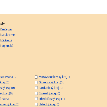
koly
Veřejné
Soukromé
Církevní
Vojenské
sto Praha (2)
Moravskoslezský kraj (1)
kraj (0)
Olomoucký kraj (0)
ský kraj (0)
Pardubický kraj (0)
ý kraj (0)
Plzeňský kraj (0)
čina (0)
Středočeský kraj (1)
adecký kraj (0)
Ústecký kraj (0)