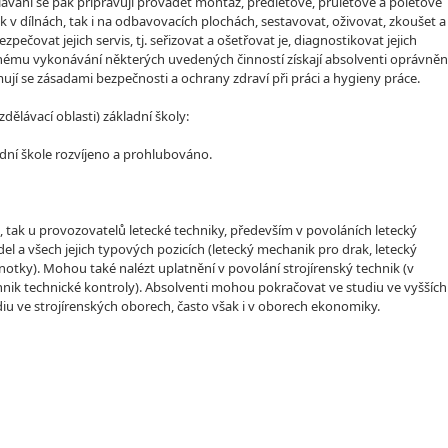
zdělávání se pak připravují provádět montáž, předletové, průletové a poletové
jak v dílnách, tak i na odbavovacích plochách, sestavovat, oživovat, zkoušet a
pečovat jejich servis, tj. seřizovat a ošetřovat je, diagnostikovat jejich
atnému vykonávání některých uvedených činností získají absolventi oprávněn
ují se zásadami bezpečnosti a ochrany zdraví při práci a hygieny práce.
lávací oblasti) základní školy:
dní škole rozvíjeno a prohlubováno.
ců, tak u provozovatelů letecké techniky, především v povoláních letecký
l a všech jejich typových pozicích (letecký mechanik pro drak, letecký
tky). Mohou také nalézt uplatnění v povolání strojírenský technik (v
echnik technické kontroly). Absolventi mohou pokračovat ve studiu ve vyšších
iu ve strojírenských oborech, často však i v oborech ekonomiky.