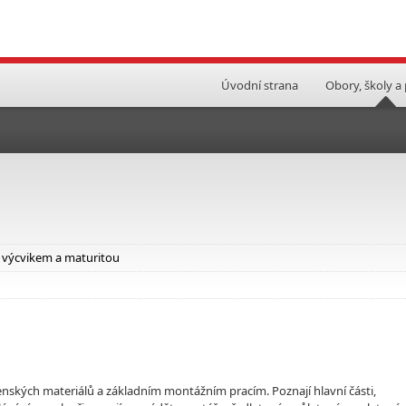
Úvodní strana
Obory, školy a
 výcvikem a maturitou
renských materiálů a základním montážním pracím. Poznají hlavní části,