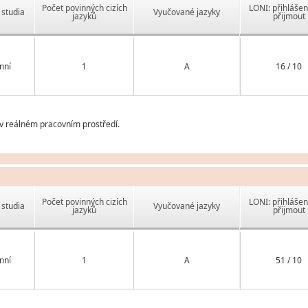
Počet povinných cizích
LONI: přihlášen
studia
Vyučované jazyky
jazyků
přijmout
nní
1
A
16 / 10
v reálném pracovním prostředí.
Počet povinných cizích
LONI: přihlášen
studia
Vyučované jazyky
jazyků
přijmout
nní
1
A
51 / 10