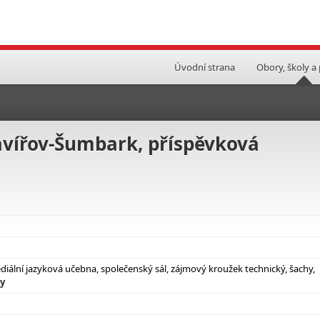
Úvodní strana
Obory, školy a
Havířov-Šumbark, příspěvková
ediální jazyková učebna, společenský sál, zájmový kroužek technický, šachy,
ly