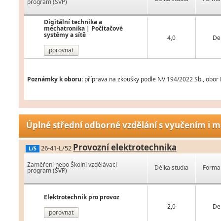
program (ŠVP)
Digitální technika a
mechatronika | Počítačové
systémy a sítě
4,0
De
porovnat
Poznámky k oboru:
příprava na zkoušky podle NV 194/2022 Sb., obor L
Úplné střední odborné vzdělání s vyučením i m
Provozní elektrotechnika
26-41-L/52
L/5
Zaměření nebo Školní vzdělávací
Délka studia
Forma 
program (ŠVP)
Elektrotechnik pro provoz
2,0
De
porovnat