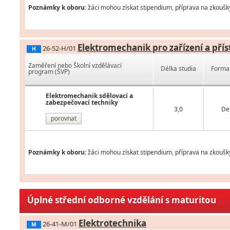
Poznámky k oboru:
žáci mohou získat stipendium, příprava na zkoušk
Elektromechanik pro zařízení a přís
26-52-H/01
H
Zaměření nebo Školní vzdělávací
Délka studia
Forma 
program (ŠVP)
Elektromechanik sdělovací a
zabezpečovací techniky
3,0
De
porovnat
Poznámky k oboru:
žáci mohou získat stipendium, příprava na zkoušk
Úplné střední odborné vzdělání s maturitou
Elektrotechnika
26-41-M/01
M