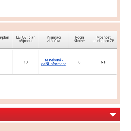
í/plán
LETOS: plán
Přijímací
Roční
Možnost
přijmout
zkouška
školné
studia pro ZP
se nekoná -
10
0
Ne
další informace