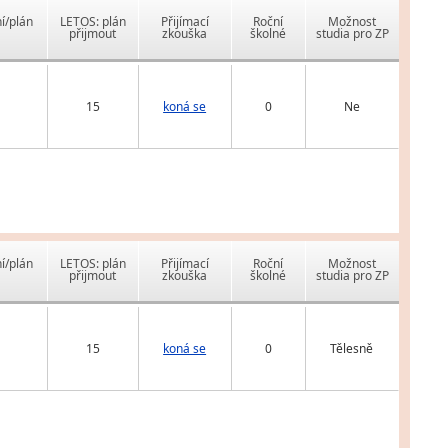
í/plán
LETOS: plán
Přijímací
Roční
Možnost
přijmout
zkouška
školné
studia pro ZP
15
koná se
0
Ne
í/plán
LETOS: plán
Přijímací
Roční
Možnost
přijmout
zkouška
školné
studia pro ZP
15
koná se
0
Tělesně