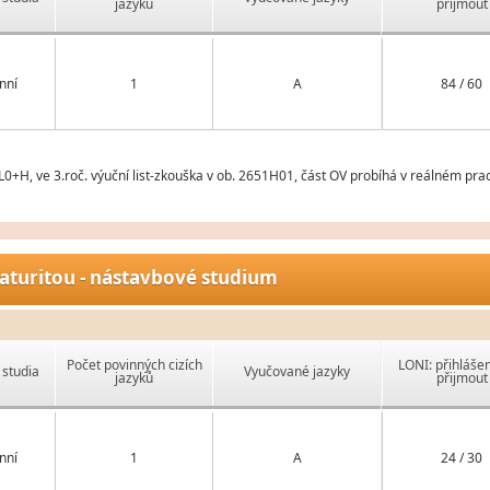
jazyků
přijmout
nní
1
A
84 / 60
0+H, ve 3.roč. výuční list-zkouška v ob. 2651H01, část OV probíhá v reálném pra
aturitou - nástavbové studium
Počet povinných cizích
LONI: přihlášen
studia
Vyučované jazyky
jazyků
přijmout
nní
1
A
24 / 30