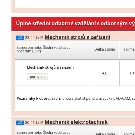
Úplné střední odborné vzdělání s odborným v
Mechanik strojů a zařízení
23-44-L/01
L/0
Zaměření nebo Školní vzdělávací
Délka studia
Forma 
program (ŠVP)
Mechanik strojů a zařízení
4,0
De
porovnat
Poznámky k oboru:
žáci mohou získat stipendium, výuka CAD/CAM, svář
Mechanik elektrotechnik
26-41-L/01
L/0
Zaměření nebo Školní vzdělávací
Délka studia
Forma 