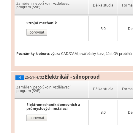
Zaměření nebo Školní vzdělávací
Délka studia
Forma 
program (ŠVP)
Strojní mechanik
3,0
De
porovnat
Poznámky k oboru:
výuka CAD/CAM, svářečský kurz, část OV probíhá 
Elektrikář - silnoproud
26-51-H/02
H
Zaměření nebo Školní vzdělávací
Délka studia
Forma 
program (ŠVP)
Elektromechanik domovních a
průmyslových instalací
3,0
De
porovnat