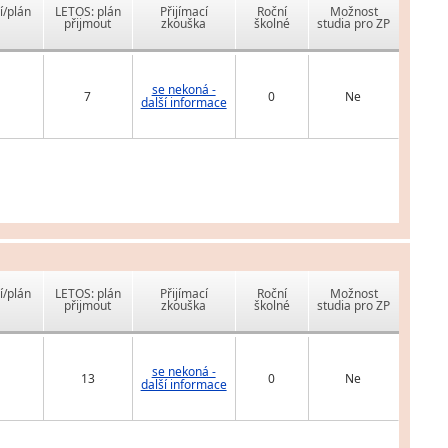
í/plán
LETOS: plán
Přijímací
Roční
Možnost
přijmout
zkouška
školné
studia pro ZP
se nekoná -
7
0
Ne
další informace
í/plán
LETOS: plán
Přijímací
Roční
Možnost
přijmout
zkouška
školné
studia pro ZP
se nekoná -
13
0
Ne
další informace