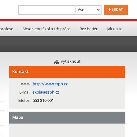
 profese
Absolventi škol a trh práce
Bez bariér
Jak na to
vytisknout
Kontakt
www
http://www.ssph.cz
E-mail
skola@ssph.cz
Telefon
553 810 001
Mapa