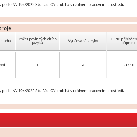
y podle NV 194/2022 Sb., část OV probíhá v reálném pracovním prostředí.
troje
Počet povinných cizích
LONI: přihlášen
studia
Vyučované jazyky
jazyků
přijmout
nní
1
A
33 / 10
y podle NV 194/2022 Sb., část OV probíhá v reálném pracovním prostředí.