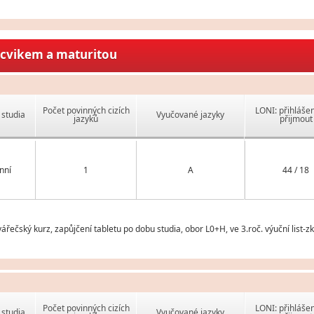
ýcvikem a maturitou
Počet povinných cizích
LONI: přihlášen
studia
Vyučované jazyky
jazyků
přijmout
nní
1
A
44 / 18
ečský kurz, zapůjčení tabletu po dobu studia, obor L0+H, ve 3.roč. výuční list-
Počet povinných cizích
LONI: přihlášen
studia
Vyučované jazyky