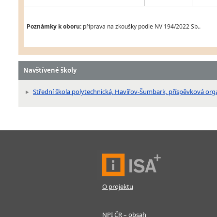
Poznámky k oboru:
příprava na zkoušky podle NV 194/2022 Sb..
Navštívené školy
Střední škola polytechnická, Havířov-Šumbark, příspěvková org
O projektu
NPI ČR – obsah