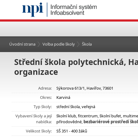
Úvodní strana
Volba podle školy
Škola
Střední škola polytechnická, 
organizace
Adresa:
Sýkorova 613/1, Havířov, 73601
Okres:
Karviná
Typ školy:
střední škola, veřejná
Vybavení školy a její
školní klub, fitcentrum, školní bufet, multim
nabídka:
přírodovědné,
bezbariérové prostředí ško
Velikost školy:
SŠ 351 - 400 žáků