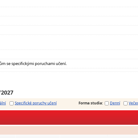
ům se specifickými poruchami učení.
/2027
ální
Specifické poruchy učení
Forma studia
:
Denní
Veče