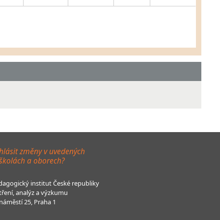
hlásit změny v uvedených
 školách a oborech?
agogický institut České republiky
tření, analýz a výzkumu
áměstí 25, Praha 1