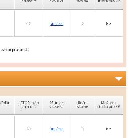
přijmout
zkouška
školné
studia pro ZP
60
koná se
0
Ne
covním prostředí.
í/plán
LETOS: plán
Přijímací
Roční
Možnost
přijmout
zkouška
školné
studia pro ZP
30
koná se
0
Ne