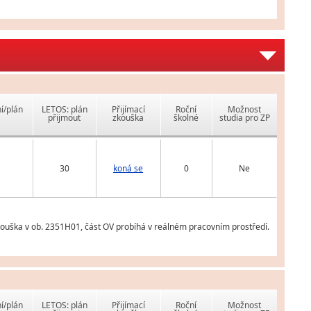
í/plán
LETOS: plán
Přijímací
Roční
Možnost
přijmout
zkouška
školné
studia pro ZP
30
koná se
0
Ne
zkouška v ob. 2351H01, část OV probíhá v reálném pracovním prostředí.
í/plán
LETOS: plán
Přijímací
Roční
Možnost