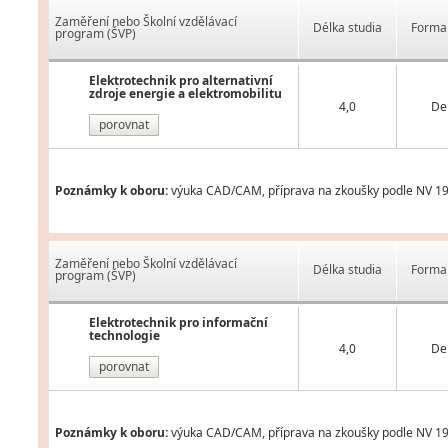
Zaměření nebo Školní vzdělávací
Délka studia
Forma 
program (ŠVP)
Elektrotechnik pro alternativní
zdroje energie a elektromobilitu
4,0
De
porovnat
Poznámky k oboru:
výuka CAD/CAM, příprava na zkoušky podle NV 19
Zaměření nebo Školní vzdělávací
Délka studia
Forma 
program (ŠVP)
Elektrotechnik pro informační
technologie
4,0
De
porovnat
Poznámky k oboru:
výuka CAD/CAM, příprava na zkoušky podle NV 19