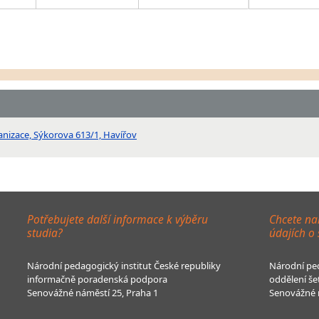
anizace, Sýkorova 613/1, Havířov
Potřebujete další informace k výběru
Chcete na
studia?
údajích o
Národní pedagogický institut České republiky
Národní ped
informačně poradenská podpora
oddělení še
Senovážné náměstí 25, Praha 1
Senovážné n