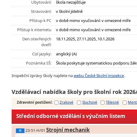
Ubytování:
škola nezajišťuje
Stravování:
v školní jídelně
Přístup k PC
v době mimo vyučování: v omezené míře
Přístup k internetu
v době mimo vyučování: v omezené míře
Den otevřených
18.11.2025, 27.11.2025, 10.1.2026
dveří:
Cizí jazyky:
anglický (A)
Poznámka SŠ:
Škola poskytuje systematickou podporu žák
Inspekční zprávy školy najdete na
webu České školní inspekce
.
Vzdělávací nabídka školy pro školní rok 2026
Zdravotní postižení
:
Zrakové
Sluchové
Tělesné
Ment
Střední odborné vzdělání s výučním listem
Strojní mechanik
23-51-H/01
H