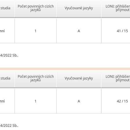
Počet povinných cizích
LONI: přihlášen
studia
Vyučované jazyky
jazyků
přijmout
nní
1
A
41 / 15
4/2022 Sb..
Počet povinných cizích
LONI: přihlášen
studia
Vyučované jazyky
jazyků
přijmout
nní
1
A
42 / 15
4/2022 Sb..