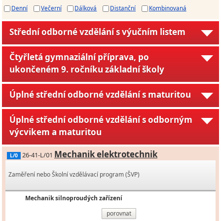
Denní
Večerní
Dálková
Distanční
Kombinovaná
Střední odborné vzdělání s výučním listem
Čtyřletá gymnaziální příprava, po
ukončeném 9. ročníku základní školy
Úplné střední odborné vzdělání s maturitou
Úplné střední odborné vzdělání s odborným
výcvikem a maturitou
Mechanik elektrotechnik
26-41-L/01
L/0
Zaměření nebo Školní vzdělávací program (ŠVP)
Mechanik silnoproudých zařízení
porovnat