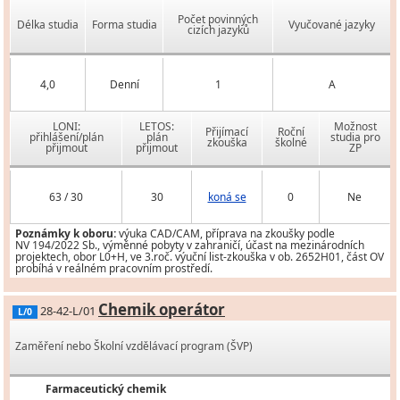
Počet povinných
Délka studia
Forma studia
Vyučované jazyky
cizích jazyků
4,0
Denní
1
A
LONI:
LETOS:
Možnost
Přijímací
Roční
přihlášení/plán
plán
studia pro
zkouška
školné
přijmout
přijmout
ZP
63 / 30
30
koná se
0
Ne
Poznámky k oboru:
výuka CAD/CAM, příprava na zkoušky podle
NV 194/2022 Sb., výměnné pobyty v zahraničí, účast na mezinárodních
projektech, obor L0+H, ve 3.roč. výuční list-zkouška v ob. 2652H01, část OV
probíhá v reálném pracovním prostředí.
Chemik operátor
28-42-L/01
L/0
Zaměření nebo Školní vzdělávací program (ŠVP)
Farmaceutický chemik