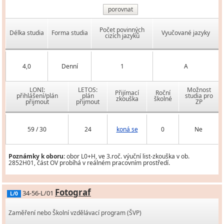
porovnat
Počet povinných
Délka studia
Forma studia
Vyučované jazyky
cizích jazyků
4,0
Denní
1
A
LONI:
LETOS:
Možnost
Přijímací
Roční
přihlášení/plán
plán
studia pro
zkouška
školné
přijmout
přijmout
ZP
59 / 30
24
koná se
0
Ne
Poznámky k oboru:
obor L0+H, ve 3.roč. výuční list-zkouška v ob.
2852H01, část OV probíhá v reálném pracovním prostředí.
Fotograf
34-56-L/01
L/0
Zaměření nebo Školní vzdělávací program (ŠVP)