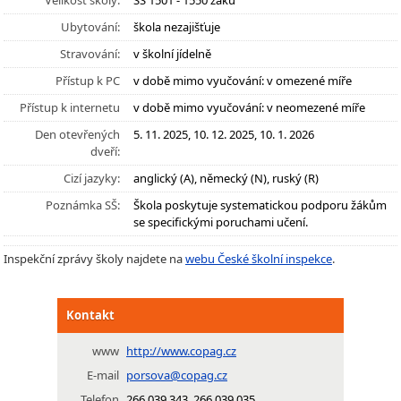
Velikost školy:
SŠ 1501 - 1550 žáků
Ubytování:
škola nezajišťuje
Stravování:
v školní jídelně
Přístup k PC
v době mimo vyučování: v omezené míře
Přístup k internetu
v době mimo vyučování: v neomezené míře
Den otevřených
5. 11. 2025, 10. 12. 2025, 10. 1. 2026
dveří:
Cizí jazyky:
anglický (A), německý (N), ruský (R)
Poznámka SŠ:
Škola poskytuje systematickou podporu žákům
se specifickými poruchami učení.
Inspekční zprávy školy najdete na
webu České školní inspekce
.
Kontakt
www
http://www.copag.cz
E-mail
porsova@copag.cz
Telefon
266 039 343, 266 039 035