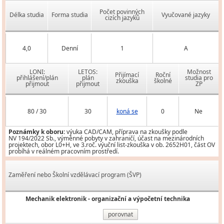
Počet povinných
Délka studia
Forma studia
Vyučované jazyky
cizích jazyků
4,0
Denní
1
A
LONI:
LETOS:
Možnost
Přijímací
Roční
přihlášení/plán
plán
studia pro
zkouška
školné
přijmout
přijmout
ZP
80 / 30
30
koná se
0
Ne
Poznámky k oboru:
výuka CAD/CAM, příprava na zkoušky podle
NV 194/2022 Sb., výměnné pobyty v zahraničí, účast na mezinárodních
projektech, obor L0+H, ve 3.roč. výuční list-zkouška v ob. 2652H01, část OV
probíhá v reálném pracovním prostředí.
Zaměření nebo Školní vzdělávací program (ŠVP)
Mechanik elektronik - organizační a výpočetní technika
porovnat