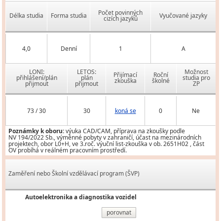
Počet povinných
Délka studia
Forma studia
Vyučované jazyky
cizích jazyků
4,0
Denní
1
A
LONI:
LETOS:
Možnost
Přijímací
Roční
přihlášení/plán
plán
studia pro
zkouška
školné
přijmout
přijmout
ZP
73 / 30
30
koná se
0
Ne
Poznámky k oboru:
výuka CAD/CAM, příprava na zkoušky podle
NV 194/2022 Sb., výměnné pobyty v zahraničí, účast na mezinárodních
projektech, obor L0+H, ve 3.roč. výuční list-zkouška v ob. 2651H02 , část
OV probíhá v reálném pracovním prostředí.
Zaměření nebo Školní vzdělávací program (ŠVP)
Autoelektronika a diagnostika vozidel
porovnat