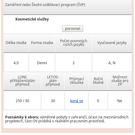
Zaměření nebo Školní vzdělávací program (ŠVP)
Kosmetické služby
porovnat
Počet povinných
Délka studia
Forma studia
Vyučované jazyky
cizích jazyků
4,0
Denní
2
A, N
LONI:
LETOS:
Možnost
Přijímací
Roční
přihlášení/plán
plán
studia pro
zkouška
školné
přijmout
přijmout
ZP
250 / 30
30
koná se
0
Ne
Poznámky k oboru:
výměnné pobyty v zahraničí, účast na mezinárodních
projektech, část OV probíhá v reálném pracovním prostředí.