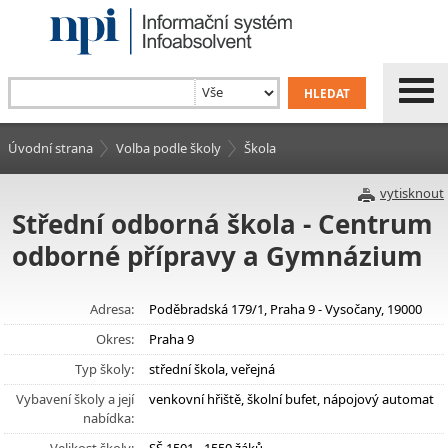
Úvodní strana
Volba podle školy
Škola
vytisknout
Střední odborná škola - Centrum
odborné přípravy a Gymnázium
Adresa:
Poděbradská 179/1, Praha 9 - Vysočany, 19000
Okres:
Praha 9
Typ školy:
střední škola, veřejná
Vybavení školy a její
venkovní hřiště, školní bufet, nápojový automat
nabídka: