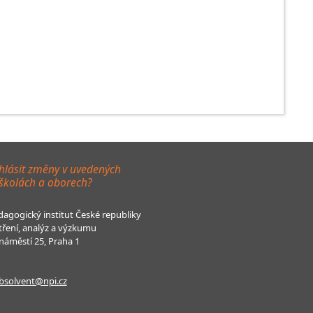
hlásit změny v uvedených
 školách a oborech?
agogický institut České republiky
tření, analýz a výzkumu
áměstí 25, Praha 1
bsolvent@npi.cz