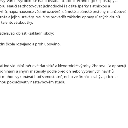
né vytváření výrobků se naučí ovládat tradiční technologické postupy a
boru. Naučí se zhotovovat jednoduché i složité šperky zlatnickou a
vrhů, např.: náušnice včetně uzávěrů, dámské a pánské prsteny, manžetové
 brože a jejich uzávěry. Naučí se provádět základní opravy různých druhů
 talentové zkoušky.
lávací oblasti) základní školy:
dní škole rozvíjeno a prohlubováno.
ti individuální i sériové zlatnické a klenotnické výroby. Zhotovují a opravují
rodninami a jinými materiály podle předloh nebo výtvarných návrhů
osti mohou vykonávat buď samostatně, nebo ve firmách zabývajících se
ohou pokračovat v nástavbovém studiu.