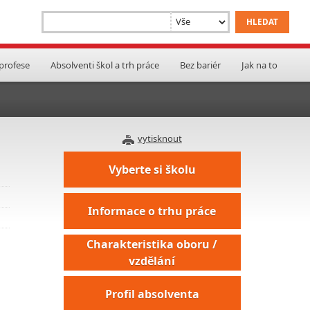
 profese
Absolventi škol a trh práce
Bez bariér
Jak na to
vytisknout
Vyberte si školu
Informace o trhu práce
Charakteristika oboru /
vzdělání
Profil absolventa