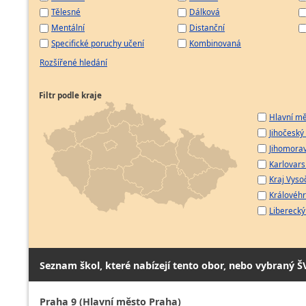
Tělesné
Dálková
Mentální
Distanční
Specifické poruchy učení
Kombinovaná
Rozšířené hledání
Filtr podle kraje
Hlavní mě
Jihočeský 
Jihomorav
Karlovarsk
Kraj Vyso
Královéhr
Liberecký 
Seznam škol, které nabízejí tento obor, nebo vybraný Š
Praha 9 (Hlavní město Praha)