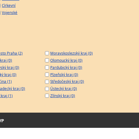
Církevní
Vojenské
sto Praha (2)
Moravskoslezský kraj (0)
kraj (0)
Olomoucký kraj (0)
ský kraj (0)
Pardubický kraj (0)
ý kraj (0)
Plzeňský kraj (0)
čina (1)
Středočeský kraj (0)
adecký kraj (0)
Ústecký kraj (0)
kraj (1)
Zlínský kraj (0)
VP