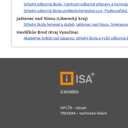
Střední odborná škola - Centrum odborné přípravy a Gymnáz
Střední odborná škola uměleckořemeslná s.r.o., Podkovářská 
Jablonec nad Nisou (Liberecký kraj)
Střední škola řemesel a služeb, Jablonec nad Nisou, Smetano
Havlíčkův Brod (Kraj Vysočina)
Akademie Světlá nad Sázavou, střední škola a vyšší odborná š
O projektu
NPI ČR – obsah
TREXIMA – technické řešení