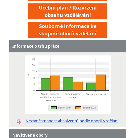
Učební plán / Rozvržení
obsahu vzdělávání
Souborné informace ke
skupině oborů vzdělání
Informace o trhu práce
Nezaměstnanost absolventů podle oborů vzdělání
Navštívené obory