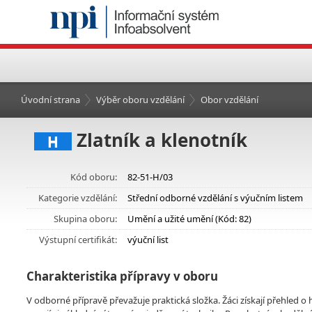
Úvodní strana
Výběr oboru vzdělání
Obor vzdělání
Zlatník a klenotník
H
Kód oboru:
82-51-H/03
Kategorie vzdělání:
Střední odborné vzdělání s výučním listem
Skupina oboru:
Umění a užité umění (Kód: 82)
Výstupní certifikát:
výuční list
Charakteristika přípravy v oboru
V odborné přípravě převažuje praktická složka. Žáci získají přehled