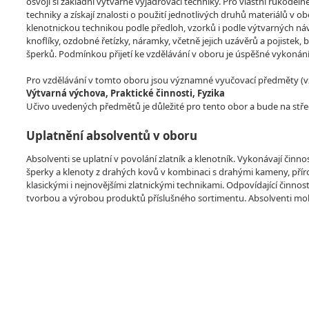
osvojí si základní výtvarné vyjadřovací techniky. Pro vlastní rukoděl
techniky a získají znalosti o použití jednotlivých druhů materiálů v o
klenotnickou technikou podle předloh, vzorků i podle výtvarných ná
knoflíky, ozdobné řetízky, náramky, včetně jejich uzávěrů a pojistek,
šperků. Podmínkou přijetí ke vzdělávání v oboru je úspěšné vykonání
Pro vzdělávání v tomto oboru jsou významné vyučovací předměty (vzdě
Výtvarná výchova, Praktické činnosti, Fyzika
Učivo uvedených předmětů je důležité pro tento obor a bude na stře
Uplatnění absolventů v oboru
Absolventi se uplatní v povolání zlatník a klenotník. Vykonávají činnos
šperky a klenoty z drahých kovů v kombinaci s drahými kameny, pří
klasickými i nejnovějšími zlatnickými technikami. Odpovídající činn
tvorbou a výrobou produktů příslušného sortimentu. Absolventi m