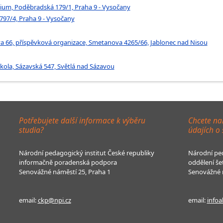
ium, Poděbradská 179/1, Praha 9 - Vysočany
797/4, Praha 9 - Vysočany
va 66, příspěvková organizace, Smetanova 4265/66, Jablonec nad Nisou
kola, Sázavská 547, Světlá nad Sázavou
Potřebujete další informace k výběru
Chcete na
studia?
údajích o
Národní pedagogický institut České republiky
Národní ped
informačně poradenská podpora
oddělení še
Senovážné náměstí 25, Praha 1
Senovážné n
email:
ckp@npi.cz
email:
infoa