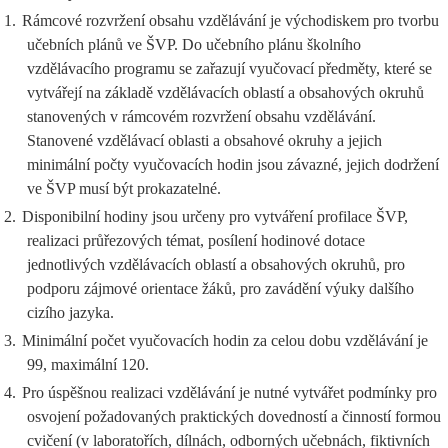
1.
Rámcové rozvržení obsahu vzdělávání je východiskem pro tvorbu
učebních plánů ve ŠVP. Do učebního plánu školního
vzdělávacího programu se zařazují vyučovací předměty, které se
vytvářejí na základě vzdělávacích oblastí a obsahových okruhů
stanovených v rámcovém rozvržení obsahu vzdělávání.
Stanovené vzdělávací oblasti a obsahové okruhy a jejich
minimální počty vyučovacích hodin jsou závazné, jejich dodržení
ve ŠVP musí být prokazatelné.
2.
Disponibilní hodiny jsou určeny pro vytváření profilace ŠVP,
realizaci průřezových témat, posílení hodinové dotace
jednotlivých vzdělávacích oblastí a obsahových okruhů, pro
podporu zájmové orientace žáků, pro zavádění výuky dalšího
cizího jazyka.
3.
Minimální počet vyučovacích hodin za celou dobu vzdělávání je
99, maximální 120.
4.
Pro úspěšnou realizaci vzdělávání je nutné vytvářet podmínky pro
osvojení požadovaných praktických dovedností a činností formou
cvičení (v laboratořích, dílnách, odborných učebnách, fiktivních