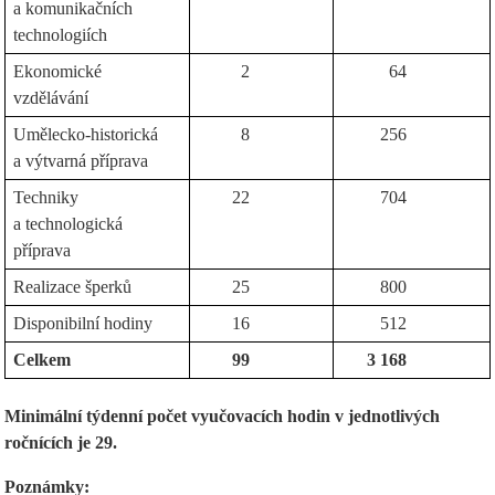
a komunikačních
technologiích
Ekonomické
2
64
vzdělávání
Umělecko-historická
8
256
a výtvarná příprava
Techniky
22
704
a technologická
příprava
Realizace šperků
25
800
Disponibilní hodiny
16
512
Celkem
99
3 168
Minimální týdenní počet vyučovacích hodin v jednotlivých
ročnících je 29.
Poznámky: