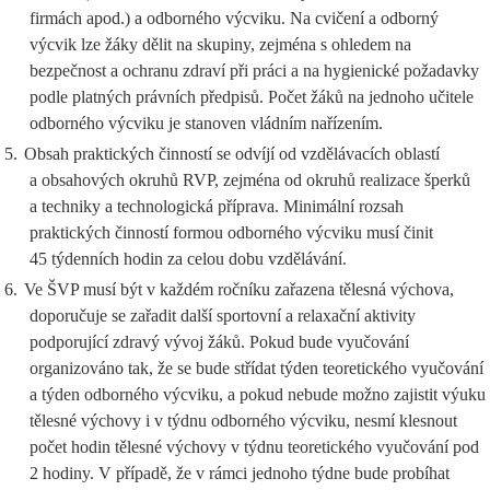
firmách apod.) a odborného výcviku. Na cvičení a odborný
výcvik lze žáky dělit na skupiny, zejména s ohledem na
bezpečnost a ochranu zdraví při práci a na hygienické požadavky
podle platných právních předpisů. Počet žáků na jednoho učitele
odborného výcviku je stanoven vládním nařízením.
5.
Obsah praktických činností se odvíjí od vzdělávacích oblastí
a obsahových okruhů RVP, zejména od okruhů realizace šperků
a techniky a technologická příprava. Minimální rozsah
praktických činností formou odborného výcviku musí činit
45 týdenních hodin za celou dobu vzdělávání.
6.
Ve ŠVP musí být v každém ročníku zařazena tělesná výchova,
doporučuje se zařadit další sportovní a relaxační aktivity
podporující zdravý vývoj žáků. Pokud bude vyučování
organizováno tak, že se bude střídat týden teoretického vyučování
a týden odborného výcviku, a pokud nebude možno zajistit výuku
tělesné výchovy i v týdnu odborného výcviku, nesmí klesnout
počet hodin tělesné výchovy v týdnu teoretického vyučování pod
2 hodiny. V případě, že v rámci jednoho týdne bude probíhat