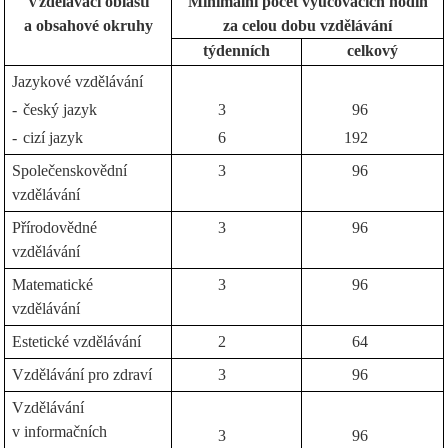
Vzdělávací oblasti
Minimální počet vyučovacích hodin
a obsahové okruhy
za celou dobu vzdělávání
týdenních
celkový
Jazykové vzdělávání
-
český jazyk
3
96
-
cizí jazyk
6
192
Společenskovědní
3
96
vzdělávání
Přírodovědné
3
96
vzdělávání
Matematické
3
96
vzdělávání
Estetické vzdělávání
2
64
Vzdělávání pro zdraví
3
96
Vzdělávání
v informačních
3
96