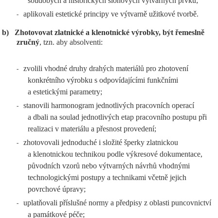
soudobých a historických slohových výtvarných prvků;
aplikovali estetické principy ve výtvarně užitkové tvorbě.
-
b)
Zhotovovat zlatnické a klenotnické výrobky, být řemeslně
zručný
, tzn. aby absolventi:
zvolili vhodné druhy drahých materiálů pro zhotovení
-
konkrétního výrobku s odpovídajícími funkčními
a estetickými parametry;
stanovili harmonogram jednotlivých pracovních operací
-
a dbali na soulad jednotlivých etap pracovního postupu při
realizaci v materiálu a přesnost provedení;
zhotovovali jednoduché i složité šperky zlatnickou
-
a klenotnickou technikou podle výkresové dokumentace,
původních vzorů nebo výtvarných návrhů vhodnými
technologickými postupy a technikami včetně jejich
povrchové úpravy;
uplatňovali příslušné normy a předpisy z oblasti puncovnictví
-
a památkové péče;