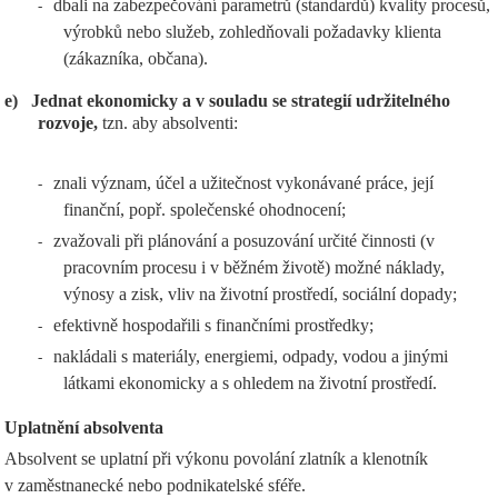
dbali na zabezpečování parametrů (standardů) kvality procesů,
-
výrobků nebo služeb, zohledňovali požadavky klienta
(zákazníka, občana).
e)
Jednat ekonomicky a v souladu se strategií udržitelného
rozvoje,
tzn. aby absolventi:
znali význam, účel a užitečnost vykonávané práce, její
-
finanční, popř. společenské ohodnocení;
zvažovali při plánování a posuzování určité činnosti (v
-
pracovním procesu i v běžném životě) možné náklady,
výnosy a zisk, vliv na životní prostředí, sociální dopady;
efektivně hospodařili s finančními prostředky;
-
nakládali s materiály, energiemi, odpady, vodou a jinými
-
látkami ekonomicky a s ohledem na životní prostředí.
Uplatnění absolventa
Absolvent se uplatní při výkonu povolání zlatník a klenotník
v zaměstnanecké nebo podnikatelské sféře.