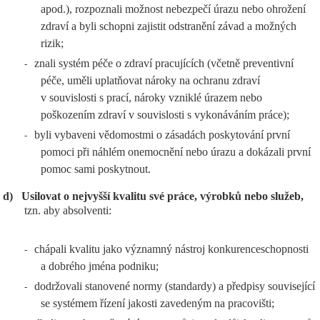
apod.), rozpoznali možnost nebezpečí úrazu nebo ohrožení
zdraví a byli schopni zajistit odstranění závad a možných
rizik;
znali systém péče o zdraví pracujících (včetně preventivní
-
péče, uměli uplatňovat nároky na ochranu zdraví
v souvislosti s prací, nároky vzniklé úrazem nebo
poškozením zdraví v souvislosti s vykonáváním práce);
byli vybaveni vědomostmi o zásadách poskytování první
-
pomoci při náhlém onemocnění nebo úrazu a dokázali první
pomoc sami poskytnout.
d)
Usilovat o nejvyšší kvalitu své práce, výrobků nebo služeb,
tzn. aby absolventi:
chápali kvalitu jako významný nástroj konkurenceschopnosti
-
a dobrého jména podniku;
dodržovali stanovené normy (standardy) a předpisy související
-
se systémem řízení jakosti zavedeným na pracovišti;