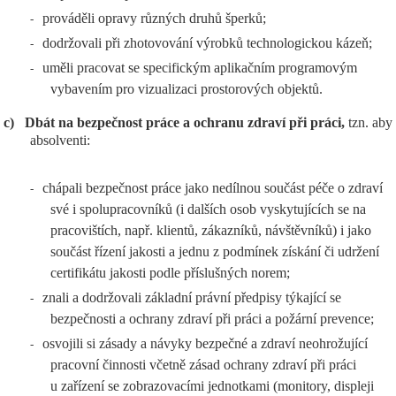
prováděli opravy různých druhů šperků;
-
dodržovali při zhotovování výrobků technologickou kázeň;
-
uměli pracovat se specifickým aplikačním programovým
-
vybavením pro vizualizaci prostorových objektů.
c)
Dbát na bezpečnost práce a ochranu zdraví při práci,
tzn. aby
absolventi:
chápali bezpečnost práce jako nedílnou součást péče o zdraví
-
své i spolupracovníků (i dalších osob vyskytujících se na
pracovištích, např. klientů, zákazníků, návštěvníků) i jako
součást řízení jakosti a jednu z podmínek získání či udržení
certifikátu jakosti podle příslušných norem;
znali a dodržovali základní právní předpisy týkající se
-
bezpečnosti a ochrany zdraví při práci a požární prevence;
osvojili si zásady a návyky bezpečné a zdraví neohrožující
-
pracovní činnosti včetně zásad ochrany zdraví při práci
u zařízení se zobrazovacími jednotkami (monitory, displeji