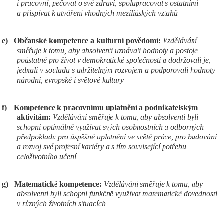
i pracovní, pečovat o své zdraví, spolupracovat s ostatními
a přispívat k utváření vhodných mezilidských vztahů
e)
Občanské kompetence a kulturní povědomí:
Vzdělávání
směřuje k tomu, aby absolventi uznávali hodnoty a postoje
podstatné pro život v demokratické společnosti a dodržovali je,
jednali v souladu s udržitelným rozvojem a podporovali hodnoty
národní, evropské i světové kultury
f)
Kompetence k pracovnímu uplatnění a podnikatelským
aktivitám:
Vzdělávání směřuje k tomu, aby absolventi byli
schopni optimálně využívat svých osobnostních a odborných
předpokladů pro úspěšné uplatnění ve světě práce, pro budování
a rozvoj své profesní kariéry a s tím související potřebu
celoživotního učení
g)
Matematické kompetence:
Vzdělávání směřuje k tomu, aby
absolventi byli schopni funkčně využívat matematické dovednosti
v různých životních situacích