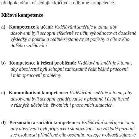
předpokladům, následující klíčové a odborné kompetence.
Klíčov
é kompetence
a)
Kompetence k učení:
Vzdělávání směřuje k tomu, aby
absolventi byli schopni efektivně se učit, vyhodnocovat dosažené
výsledky a pokrok a reálně si stanovovat potřeby a cíle svého
dalšího vzdělávání
b)
Kompetence k řešení problémů:
Vzdělávání směřuje k tomu,
aby absolventi byli schopni samostatně řešit běžné pracovní
i mimopracovní problémy
c)
Komunikativní kompetence:
Vzdělávání směřuje k tomu, aby
absolventi byli schopni vyjadřovat se v písemné i ústní formě
v různých učebních, životních i pracovních situacích
d)
Personální a sociální kompetence:
Vzdělávání směřuje k tomu,
aby absolventi byli připraveni stanovovat si na základě poznání
své osobnosti přiměřené cíle osobního rozvoje v oblasti zájmové