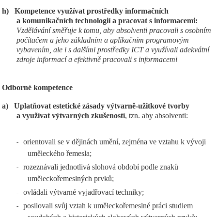
h)
Kompetence využívat prostředky informačních
a komunikačních technologií a pracovat s informacemi:
Vzdělávání směřuje k tomu, aby absolventi pracovali s osobním
počítačem a jeho základním a aplikačním programovým
vybavením, ale i s dalšími prostředky ICT a využívali adekvátní
zdroje informací a efektivně pracovali s informacemi
Odborné kompetence
a)
Uplatňovat estetické zásady výtvarně-užitkové tvorby
a využívat výtvarných zkušeností
, tzn. aby absolventi:
orientovali se v dějinách umění, zejména ve vztahu k vývoji
-
uměleckého řemesla;
rozeznávali jednotlivá slohová období podle znaků
-
uměleckořemeslných prvků;
ovládali výtvarné vyjadřovací techniky;
-
posilovali svůj vztah k uměleckořemeslné práci studiem
-