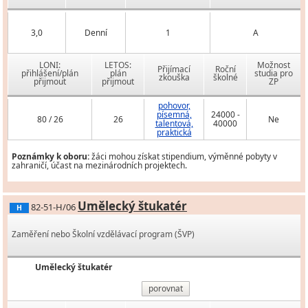
3,0
Denní
1
A
LONI:
LETOS:
Možnost
Přijímací
Roční
přihlášení/plán
plán
studia pro
zkouška
školné
přijmout
přijmout
ZP
pohovor,
písemná,
24000 -
80 / 26
26
Ne
talentová,
40000
praktická
Poznámky k oboru:
žáci mohou získat stipendium, výměnné pobyty v
zahraničí, účast na mezinárodních projektech.
Umělecký štukatér
82-51-H/06
H
Zaměření nebo Školní vzdělávací program (ŠVP)
Umělecký štukatér
porovnat