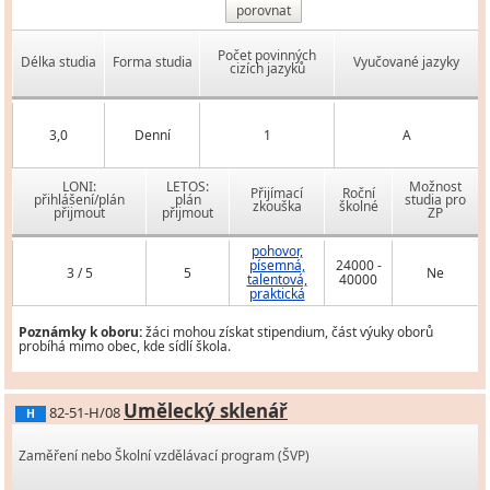
porovnat
Počet povinných
Délka studia
Forma studia
Vyučované jazyky
cizích jazyků
3,0
Denní
1
A
LONI:
LETOS:
Možnost
Přijímací
Roční
přihlášení/plán
plán
studia pro
zkouška
školné
přijmout
přijmout
ZP
pohovor,
písemná,
24000 -
3 / 5
5
Ne
talentová,
40000
praktická
Poznámky k oboru:
žáci mohou získat stipendium, část výuky oborů
probíhá mimo obec, kde sídlí škola.
Umělecký sklenář
82-51-H/08
H
Zaměření nebo Školní vzdělávací program (ŠVP)