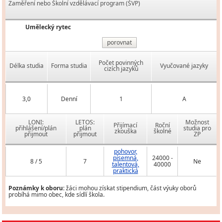
Zaměření nebo Školní vzdělávací program (ŠVP)
Umělecký rytec
porovnat
Počet povinných
Délka studia
Forma studia
Vyučované jazyky
cizích jazyků
3,0
Denní
1
A
LONI:
LETOS:
Možnost
Přijímací
Roční
přihlášení/plán
plán
studia pro
zkouška
školné
přijmout
přijmout
ZP
pohovor,
písemná,
24000 -
8 / 5
7
Ne
talentová,
40000
praktická
Poznámky k oboru:
žáci mohou získat stipendium, část výuky oborů
probíhá mimo obec, kde sídlí škola.