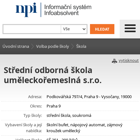
Úvodní strana
Volba podle školy
Škola
vytisknout
Střední odborná škola
uměleckořemeslná s.r.o.
Adresa:
Podkovářská 797/4, Praha 9 - Vysočany, 19000
Okres:
Praha 9
Typ školy:
střední škola, soukromá
Vybavení školy a její
školní bufet, nápojový automat, zájmový
nabídka:
kroužek umělecký