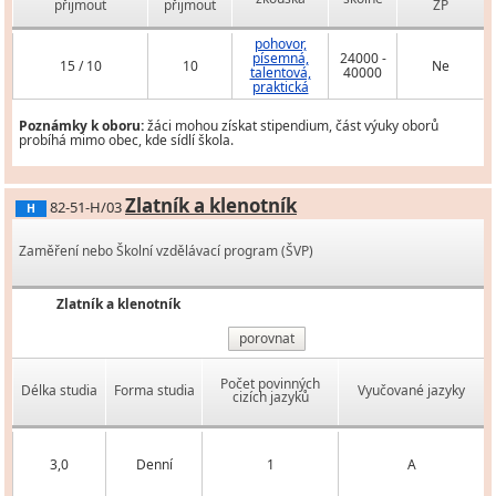
přijmout
přijmout
ZP
pohovor,
písemná,
24000 -
15 / 10
10
Ne
talentová,
40000
praktická
Poznámky k oboru:
žáci mohou získat stipendium, část výuky oborů
probíhá mimo obec, kde sídlí škola.
Zlatník a klenotník
82-51-H/03
H
Zaměření nebo Školní vzdělávací program (ŠVP)
Zlatník a klenotník
porovnat
Počet povinných
Délka studia
Forma studia
Vyučované jazyky
cizích jazyků
3,0
Denní
1
A