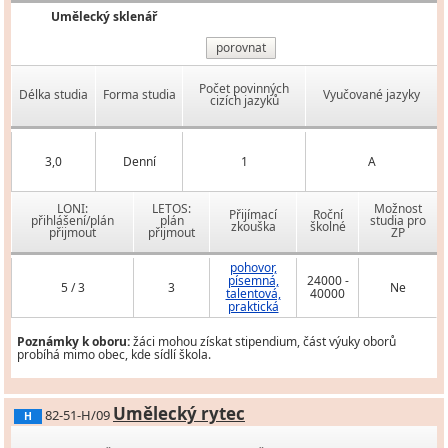
Umělecký sklenář
porovnat
Počet povinných
Délka studia
Forma studia
Vyučované jazyky
cizích jazyků
3,0
Denní
1
A
LONI:
LETOS:
Možnost
Přijímací
Roční
přihlášení/plán
plán
studia pro
zkouška
školné
přijmout
přijmout
ZP
pohovor,
písemná,
24000 -
5 / 3
3
Ne
talentová,
40000
praktická
Poznámky k oboru:
žáci mohou získat stipendium, část výuky oborů
probíhá mimo obec, kde sídlí škola.
Umělecký rytec
82-51-H/09
H