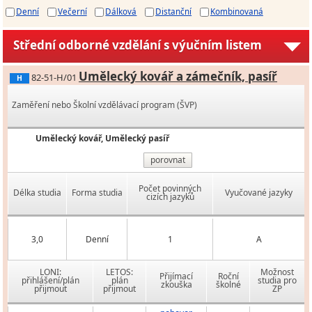
Denní
Večerní
Dálková
Distanční
Kombinovaná
Střední odborné vzdělání s výučním listem
Umělecký kovář a zámečník, pasíř
82-51-H/01
H
Zaměření nebo Školní vzdělávací program (ŠVP)
Umělecký kovář, Umělecký pasíř
porovnat
Počet povinných
Délka studia
Forma studia
Vyučované jazyky
cizích jazyků
3,0
Denní
1
A
LONI:
LETOS:
Možnost
Přijímací
Roční
přihlášení/plán
plán
studia pro
zkouška
školné
přijmout
přijmout
ZP