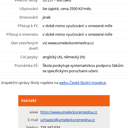
Velikost školy:
SŠ 251 - 300 žáků
Ubytování:
lze zajistit, cena 2500 Kč/měs.
Stravování:
jinak
Přístup k PC
v době mimo vyučování: v omezené míře
Přístup k internetu
v době mimo vyučování: v omezené míře
Den otevřených
viz www.umeleckoremeslna.cz
dveří:
Cizí jazyky:
anglický (A), německý (N)
Poznámka SŠ:
Škola poskytuje systematickou podporu žákům
se specifickými poruchami učení.
Inspekční zprávy školy najdete na
webu České školní inspekce
.
Kontakt
www
http://www.umeleckoremeslna.cz
E-mail
uchazeci@umeleckoremeslna.cz
Telefon
725 167 074