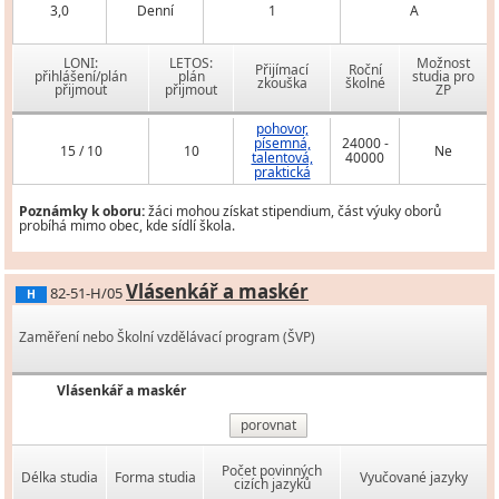
3,0
Denní
1
A
LONI:
LETOS:
Možnost
Přijímací
Roční
přihlášení/plán
plán
studia pro
zkouška
školné
přijmout
přijmout
ZP
pohovor,
písemná,
24000 -
15 / 10
10
Ne
talentová,
40000
praktická
Poznámky k oboru:
žáci mohou získat stipendium, část výuky oborů
probíhá mimo obec, kde sídlí škola.
Vlásenkář a maskér
82-51-H/05
H
Zaměření nebo Školní vzdělávací program (ŠVP)
Vlásenkář a maskér
porovnat
Počet povinných
Délka studia
Forma studia
Vyučované jazyky
cizích jazyků