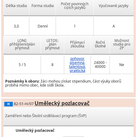
Počet povinných
Délka studia
Forma studia
Vyučované jazyky
cizích jazyků
3,0
Denní
1
A
LONI:
LETOS:
Možnost
Přijímací
Roční
přihlášení/plán
plán
studia pro
zkouška
školné
přijmout
přijmout
ZP
pohovor,
písemná,
24000 -
5 / 5
8
Ne
talentová,
40000
praktická
Poznámky k oboru:
žáci mohou získat stipendium, část výuky oborů
probíhá mimo obec, kde sídlí škola.
Umělecký pozlacovač
82-51-H/07
H
Zaměření nebo Školní vzdělávací program (ŠVP)
Umělecký pozlacovač