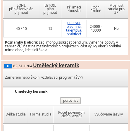
LONI:
LETOS:
Možnost
Přijímací
Roční
přihlášení/plán
plán
studia pro
zkouška
školné
přijmout
přijmout
ZP
pohovor,
písemná,
24000 -
45 / 15
15
Ne
talentová,
40000
praktická
Poznámky k oboru:
žáci mohou získat stipendium, výměnné pobyty v
zahraničí, účast na mezinárodních projektech, část výuky oborů probíhá
mimo obec, kde sídlí škola.
Umělecký keramik
82-51-H/04
H
Zaměření nebo Školní vzdělávací program (ŠVP)
Umělecký keramik
porovnat
Počet povinných
Délka studia
Forma studia
Vyučované jazyky
cizích jazyků