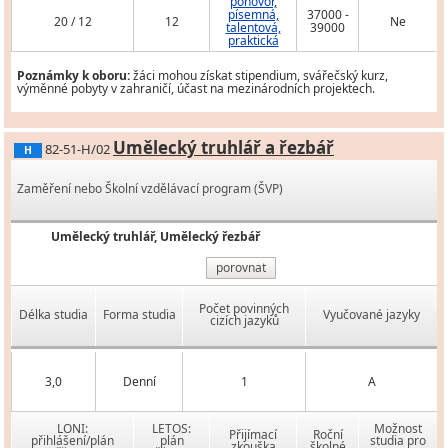
pohovor,
písemná,
37000 -
20 / 12
12
Ne
talentová,
39000
praktická
Poznámky k oboru:
žáci mohou získat stipendium, svářečský kurz,
výměnné pobyty v zahraničí, účast na mezinárodních projektech.
Umělecký truhlář a řezbář
82-51-H/02
H
Zaměření nebo Školní vzdělávací program (ŠVP)
Umělecký truhlář, Umělecký řezbář
porovnat
Počet povinných
Délka studia
Forma studia
Vyučované jazyky
cizích jazyků
3,0
Denní
1
A
LONI:
LETOS:
Možnost
Přijímací
Roční
přihlášení/plán
plán
studia pro
zkouška
školné