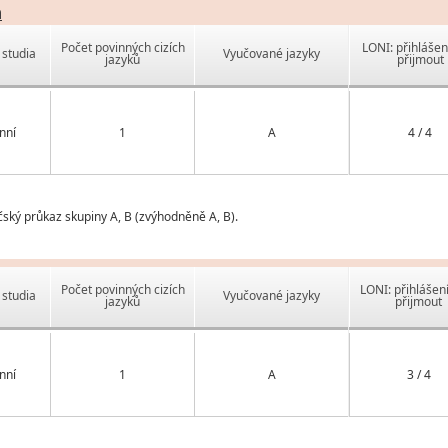
a
Počet povinných cizích
LONI: přihlášen
studia
Vyučované jazyky
jazyků
přijmout
nní
1
A
4 / 4
čský průkaz skupiny A, B (zvýhodněně A, B).
Počet povinných cizích
LONI: přihlášen
studia
Vyučované jazyky
jazyků
přijmout
nní
1
A
3 / 4