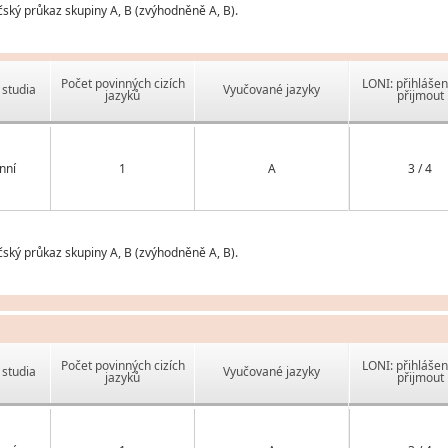
čský průkaz skupiny A, B (zvýhodněně A, B).
Počet povinných cizích
LONI: přihlášen
studia
Vyučované jazyky
jazyků
přijmout
nní
1
A
3 / 4
čský průkaz skupiny A, B (zvýhodněně A, B).
Počet povinných cizích
LONI: přihlášen
studia
Vyučované jazyky
jazyků
přijmout