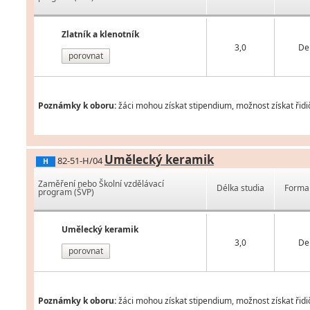
Zlatník a klenotník
3,0
De
porovnat
Poznámky k oboru:
žáci mohou získat stipendium, možnost získat řidi
Umělecký keramik
82-51-H/04
H
Zaměření nebo Školní vzdělávací
Délka studia
Forma 
program (ŠVP)
Umělecký keramik
3,0
De
porovnat
Poznámky k oboru:
žáci mohou získat stipendium, možnost získat řidi