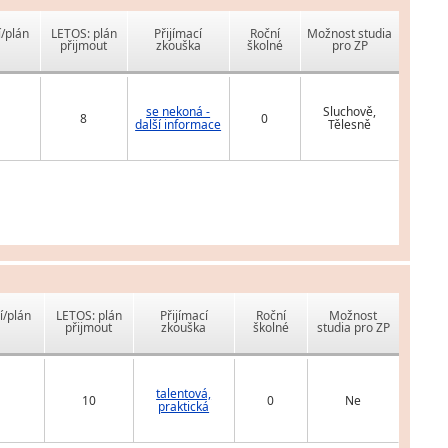
í/plán
LETOS: plán
Přijímací
Roční
Možnost studia
přijmout
zkouška
školné
pro ZP
se nekoná -
Sluchově,
8
0
další informace
Tělesně
í/plán
LETOS: plán
Přijímací
Roční
Možnost
přijmout
zkouška
školné
studia pro ZP
talentová,
10
0
Ne
praktická