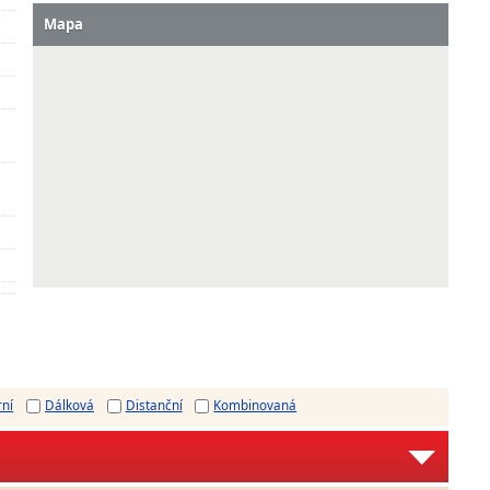
Mapa
rní
Dálková
Distanční
Kombinovaná