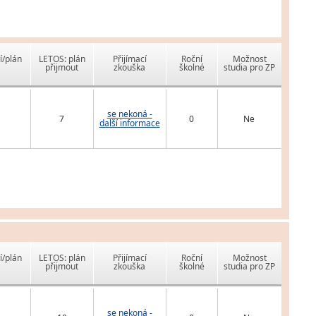
í/plán
LETOS: plán
Přijímací
Roční
Možnost
přijmout
zkouška
školné
studia pro ZP
se nekoná -
7
0
Ne
další informace
í/plán
LETOS: plán
Přijímací
Roční
Možnost
přijmout
zkouška
školné
studia pro ZP
se nekoná -