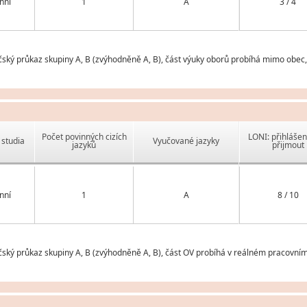
nní
1
A
3 / 4
ský průkaz skupiny A, B (zvýhodněně A, B), část výuky oborů probíhá mimo obec, k
Počet povinných cizích
LONI: přihlášen
studia
Vyučované jazyky
jazyků
přijmout
nní
1
A
8 / 10
čský průkaz skupiny A, B (zvýhodněně A, B), část OV probíhá v reálném pracovním