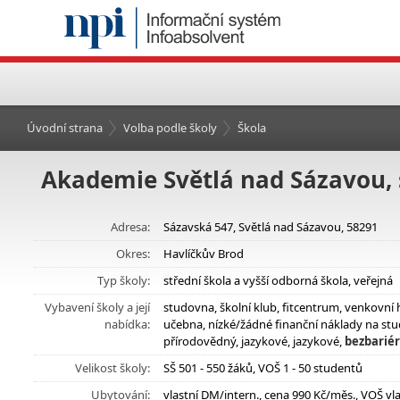
Úvodní strana
Volba podle školy
Škola
Akademie Světlá nad Sázavou, s
Adresa:
Sázavská 547, Světlá nad Sázavou, 58291
Okres:
Havlíčkův Brod
Typ školy:
střední škola a vyšší odborná škola, veřejná
Vybavení školy a její
studovna, školní klub, fitcentrum, venkovní 
nabídka:
učebna, nízké/žádné finanční náklady na stu
přírodovědný, jazykové, jazykové,
bezbariér
Velikost školy:
SŠ 501 - 550 žáků, VOŠ 1 - 50 studentů
Ubytování:
vlastní DM/intern., cena 990 Kč/měs., VOŠ vl