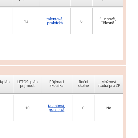
talentová,
Sluchově,
12
0
praktická
Tělesně
í/plán
LETOS: plán
Přijímací
Roční
Možnost
přijmout
zkouška
školné
studia pro ZP
talentová,
10
0
Ne
praktická