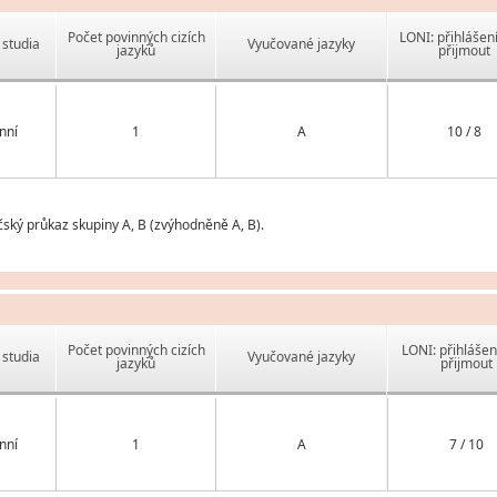
Počet povinných cizích
LONI: přihlášen
studia
Vyučované jazyky
jazyků
přijmout
nní
1
A
10 / 8
čský průkaz skupiny A, B (zvýhodněně A, B).
Počet povinných cizích
LONI: přihlášen
studia
Vyučované jazyky
jazyků
přijmout
nní
1
A
7 / 10