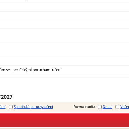
ům se specifickými poruchami učení.
/2027
ální
Specifické poruchy učení
Forma studia
:
Denní
Veče