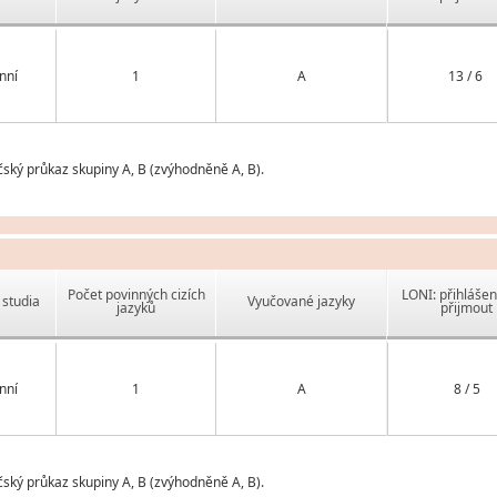
nní
1
A
13 / 6
čský průkaz skupiny A, B (zvýhodněně A, B).
Počet povinných cizích
LONI: přihlášen
studia
Vyučované jazyky
jazyků
přijmout
nní
1
A
8 / 5
čský průkaz skupiny A, B (zvýhodněně A, B).