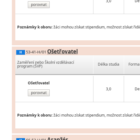
3,0
De
porovnat
Poznámky k oboru:
žáci mohou získat stipendium, možnost získat řidič
Ošetřovatel
53-41-H/01
H
Zaměření nebo Školní vzdělávací
Délka studia
Forma 
program (ŠVP)
Ošetřovatel
3,0
De
porovnat
Poznámky k oboru:
žáci mohou získat stipendium, možnost získat řidi
Aranžér