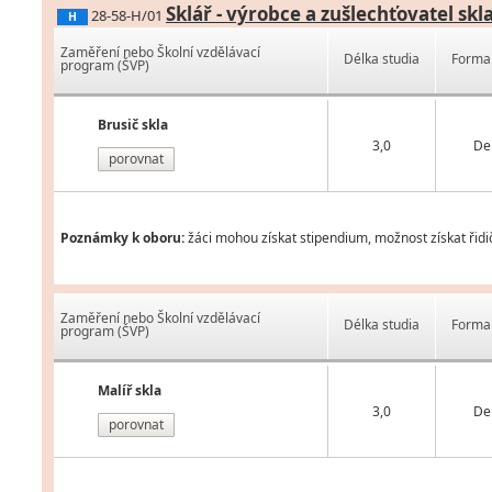
Sklář - výrobce a zušlechťovatel skl
28-58-H/01
H
Zaměření nebo Školní vzdělávací
Délka studia
Forma 
program (ŠVP)
Brusič skla
3,0
De
porovnat
Poznámky k oboru:
žáci mohou získat stipendium, možnost získat řidi
Zaměření nebo Školní vzdělávací
Délka studia
Forma 
program (ŠVP)
Malíř skla
3,0
De
porovnat