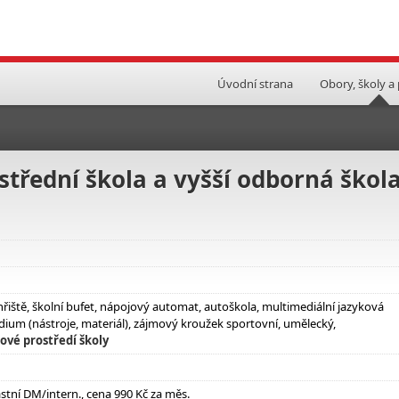
Úvodní strana
Obory, školy a
třední škola a vyšší odborná škol
hřiště, školní bufet, nápojový automat, autoškola, multimediální jazyková
dium (nástroje, materiál), zájmový kroužek sportovní, umělecký,
ové prostředí školy
astní DM/intern., cena 990 Kč za měs.