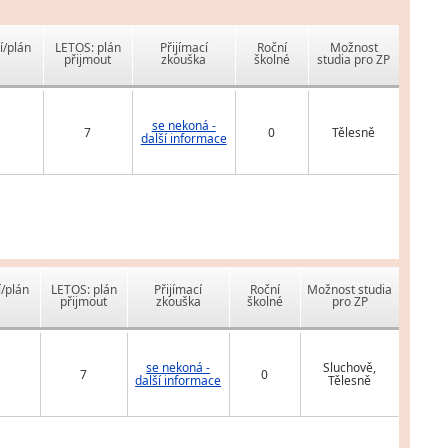
í/plán
LETOS: plán
Přijímací
Roční
Možnost
přijmout
zkouška
školné
studia pro ZP
se nekoná -
7
0
Tělesně
další informace
í/plán
LETOS: plán
Přijímací
Roční
Možnost studia
přijmout
zkouška
školné
pro ZP
se nekoná -
Sluchově,
7
0
další informace
Tělesně