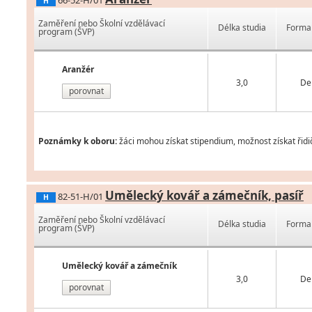
66-52-H/01
H
Zaměření nebo Školní vzdělávací
Délka studia
Forma 
program (ŠVP)
Aranžér
3,0
De
porovnat
Poznámky k oboru:
žáci mohou získat stipendium, možnost získat řidi
Umělecký kovář a zámečník, pasíř
82-51-H/01
H
Zaměření nebo Školní vzdělávací
Délka studia
Forma 
program (ŠVP)
Umělecký kovář a zámečník
3,0
De
porovnat