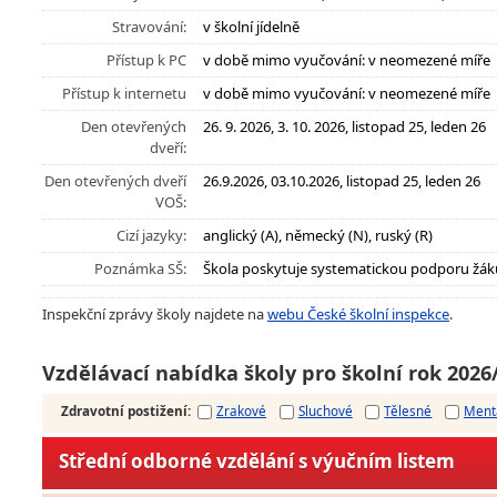
Stravování:
v školní jídelně
Přístup k PC
v době mimo vyučování: v neomezené míře
Přístup k internetu
v době mimo vyučování: v neomezené míře
Den otevřených
26. 9. 2026, 3. 10. 2026, listopad 25, leden 26
dveří:
Den otevřených dveří
26.9.2026, 03.10.2026, listopad 25, leden 26
VOŠ:
Cizí jazyky:
anglický (A), německý (N), ruský (R)
Poznámka SŠ:
Škola poskytuje systematickou podporu žák
Inspekční zprávy školy najdete na
webu České školní inspekce
.
Vzdělávací nabídka školy pro školní rok 2026
Zdravotní postižení
:
Zrakové
Sluchové
Tělesné
Ment
Střední odborné vzdělání s výučním listem