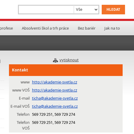
 profese
Absolventi škol a trh práce
Bez bariér
Jak na to
a
vytisknout
Kontakt
www
http://akademie-svetla.cz
www VOŠ
http://akademie-svetla.cz
E-mail
ticha@akademie-svetla.cz
E-mail VOŠ
ticha@akademie-svetla.cz
Telefon
569 729 251, 569 729 274
Telefon
569 729 251, 569 729 274
VOŠ