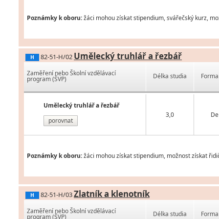
Poznámky k oboru:
žáci mohou získat stipendium, svářečský kurz, možn
Umělecký truhlář a řezbář
82-51-H/02
H
Zaměření nebo Školní vzdělávací
Délka studia
Forma 
program (ŠVP)
Umělecký truhlář a řezbář
3,0
De
porovnat
Poznámky k oboru:
žáci mohou získat stipendium, možnost získat řidi
Zlatník a klenotník
82-51-H/03
H
Zaměření nebo Školní vzdělávací
Délka studia
Forma 
program (ŠVP)