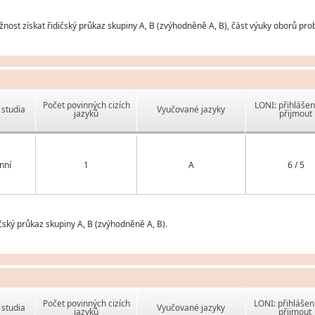
ost získat řidičský průkaz skupiny A, B (zvýhodněně A, B), část výuky oborů prob
Počet povinných cizích
LONI: přihlášen
studia
Vyučované jazyky
jazyků
přijmout
nní
1
A
6 / 5
čský průkaz skupiny A, B (zvýhodněně A, B).
Počet povinných cizích
LONI: přihlášen
studia
Vyučované jazyky
jazyků
přijmout