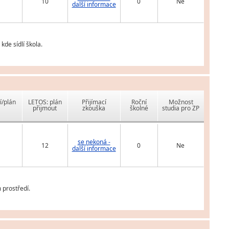
10
0
Ne
další informace
de sídlí škola.
í/plán
LETOS: plán
Přijímací
Roční
Možnost
přijmout
zkouška
školné
studia pro ZP
se nekoná -
12
0
Ne
další informace
 prostředí.