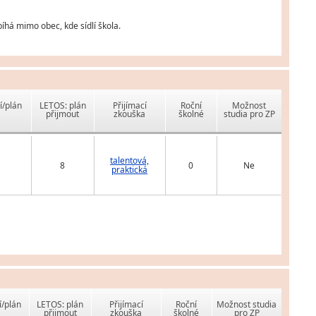
íhá mimo obec, kde sídlí škola.
í/plán
LETOS: plán
Přijímací
Roční
Možnost
přijmout
zkouška
školné
studia pro ZP
talentová,
8
0
Ne
praktická
í/plán
LETOS: plán
Přijímací
Roční
Možnost studia
přijmout
zkouška
školné
pro ZP