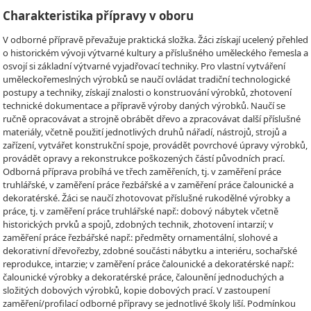
Charakteristika přípravy v oboru
V odborné přípravě převažuje praktická složka. Žáci získají ucelený přehled
o historickém vývoji výtvarné kultury a příslušného uměleckého řemesla a
osvojí si základní výtvarné vyjadřovací techniky. Pro vlastní vytváření
uměleckořemeslných výrobků se naučí ovládat tradiční technologické
postupy a techniky, získají znalosti o konstruování výrobků, zhotovení
technické dokumentace a přípravě výroby daných výrobků. Naučí se
ručně opracovávat a strojně obrábět dřevo a zpracovávat další příslušné
materiály, včetně použití jednotlivých druhů nářadí, nástrojů, strojů a
zařízení, vytvářet konstrukční spoje, provádět povrchové úpravy výrobků,
provádět opravy a rekonstrukce poškozených částí původních prací.
Odborná příprava probíhá ve třech zaměřeních, tj. v zaměření práce
truhlářské, v zaměření práce řezbářské a v zaměření práce čalounické a
dekoratérské. Žáci se naučí zhotovovat příslušné rukodělné výrobky a
práce, tj. v zaměření práce truhlářské např.: dobový nábytek včetně
historických prvků a spojů, zdobných technik, zhotovení intarzií; v
zaměření práce řezbářské např.: předměty ornamentální, slohové a
dekorativní dřevořezby, zdobné součásti nábytku a interiéru, sochařské
reprodukce, intarzie; v zaměření práce čalounické a dekoratérské např.:
čalounické výrobky a dekoratérské práce, čalounění jednoduchých a
složitých dobových výrobků, kopie dobových prací. V zastoupení
zaměření/profilací odborné přípravy se jednotlivé školy liší. Podmínkou