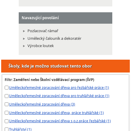
Navazující povolání
Pozlacovač rámař
Umělecký čalouník a dekoratér
Výrobce loutek
Školy, kde je možno studovat tento obor
Filtr: Zaměření nebo Školní vzdělávací program (ŠVP)
Uměleckořemeslné zpracování dřeva pro řezbářské práce (1)
Uměleckořemeslné zpracování dřeva pro truhlářské práce (1)
Uměleckořemeslné zpracování dřeva (3)
Uměleckořemeslné zpracování dřeva, práce truhlářské (1)
Uměleckořemeslné zpracování dřeva s o.z.práce řezbářské (1)
Truhlářství (1)