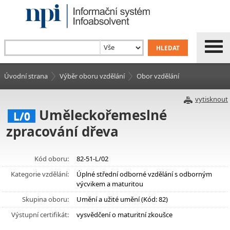
Úvodní strana
Výběr oboru vzdělání
Obor vzdělání
vytisknout
Uměleckořemeslné
L/0
zpracování dřeva
Kód oboru:
82-51-L/02
Kategorie vzdělání:
Úplné střední odborné vzdělání s odborným
výcvikem a maturitou
Skupina oboru:
Umění a užité umění (Kód: 82)
Výstupní certifikát:
vysvědčení o maturitní zkoušce