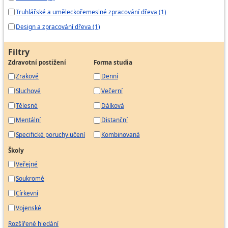
Truhlářské a uměleckořemeslné zpracování dřeva (1)
Design a zpracování dřeva (1)
Filtry
Zdravotní postižení
Forma studia
Zrakové
Denní
Sluchové
Večerní
Tělesné
Dálková
Mentální
Distanční
Specifické poruchy učení
Kombinovaná
Školy
Veřejné
Soukromé
Církevní
Vojenské
Rozšířené hledání