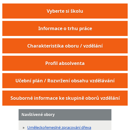
Vyberte si školu
Informace o trhu práce
Charakteristika oboru / vzdělání
Profil absolventa
Učební plán / Rozvržení obsahu vzdělávání
Souborné informace ke skupině oborů vzdělání
Navštívené obory
Uměleckořemeslné zpracování dřeva