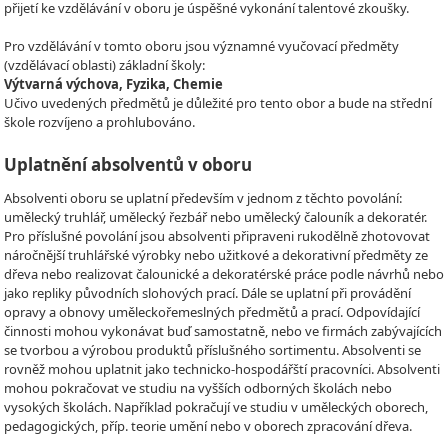
přijetí ke vzdělávání v oboru je úspěšné vykonání talentové zkoušky.
Pro vzdělávání v tomto oboru jsou významné vyučovací předměty
(vzdělávací oblasti) základní školy:
Výtvarná výchova, Fyzika, Chemie
Učivo uvedených předmětů je důležité pro tento obor a bude na střední
škole rozvíjeno a prohlubováno.
Uplatnění absolventů v oboru
Absolventi oboru se uplatní především v jednom z těchto povolání:
umělecký truhlář, umělecký řezbář nebo umělecký čalouník a dekoratér.
Pro příslušné povolání jsou absolventi připraveni rukodělně zhotovovat
náročnější truhlářské výrobky nebo užitkové a dekorativní předměty ze
dřeva nebo realizovat čalounické a dekoratérské práce podle návrhů nebo
jako repliky původních slohových prací. Dále se uplatní při provádění
opravy a obnovy uměleckořemeslných předmětů a prací. Odpovídající
činnosti mohou vykonávat buď samostatně, nebo ve firmách zabývajících
se tvorbou a výrobou produktů příslušného sortimentu. Absolventi se
rovněž mohou uplatnit jako technicko-hospodářští pracovníci. Absolventi
mohou pokračovat ve studiu na vyšších odborných školách nebo
vysokých školách. Například pokračují ve studiu v uměleckých oborech,
pedagogických, příp. teorie umění nebo v oborech zpracování dřeva.