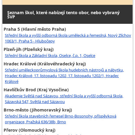
Seznam škol, které nabízejí tento obor, nebo vybraný
ŠVP
Praha 5 (Hlavní město Praha)
Střední škola a vyšší odborná škola umělecká a řemeslná, Nový Zlíchov
1063/1, Praha 5 - Hlubočepy
Plzeň-jih (Plzeňský kraj)
Střední škola a Základní škola, Oselce, č.p. 1, Oselce
Hradec Králové (Královéhradecký kraj)
Střední uměleckoprůmyslová škola hudebních nástrojů a nábytku,
Hradec Králové, 17. listopadu 1202, 17. listopadu 1202/1, Hradec
Králové
Havlíčkův Brod (Kraj Vysočina)
Akademie Světlá nad Sázavou, střední škola a vyšší odborná škola,
Sázavská 547, Světlá nad Sázavou
Brno-město (Jihomoravský kraj)
Střední škola stavebních řemesel Brno-Bosonohy, příspěvková
organizace, Pražská 636/38b, Brno
Přerov (Olomoucký kraj)