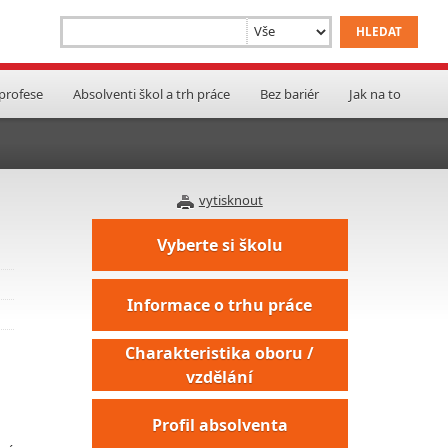
 profese
Absolventi škol a trh práce
Bez bariér
Jak na to
vytisknout
Vyberte si školu
Informace o trhu práce
Charakteristika oboru /
vzdělání
Profil absolventa