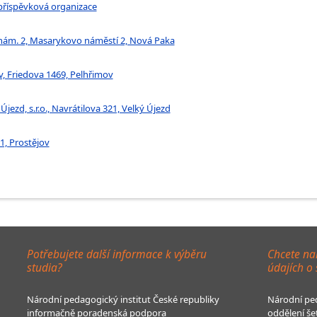
 příspěvková organizace
 nám. 2, Masarykovo náměstí 2, Nová Paka
v, Friedova 1469, Pelhřimov
jezd, s.r.o., Navrátilova 321, Velký Újezd
1, Prostějov
Potřebujete další informace k výběru
Chcete na
studia?
údajích o
Národní pedagogický institut České republiky
Národní ped
informačně poradenská podpora
oddělení še