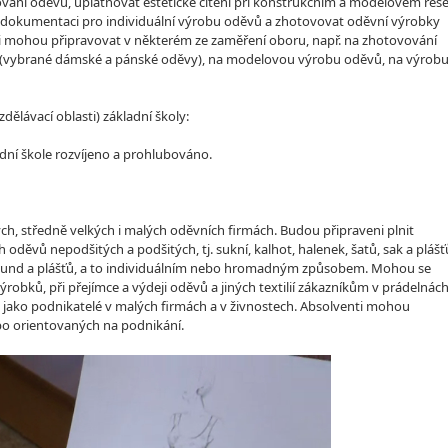
ní oděvů, uplatňovat estetické cítění při konstrukčním a modelovém řeše
 dokumentaci pro individuální výrobu oděvů a zhotovovat oděvní výrobky
i mohou připravovat v některém ze zaměření oboru, např. na zhotovování
(vybrané dámské a pánské oděvy), na modelovou výrobu oděvů, na výrobu
lávací oblasti) základní školy:
dní škole rozvíjeno a prohlubováno.
ých, středně velkých i malých oděvních firmách. Budou připraveni plnit
děvů nepodšitých a podšitých, tj. sukní, kalhot, halenek, šatů, sak a plášť
k, bund a plášťů, a to individuálním nebo hromadným způsobem. Mohou se
výrobků, při přejímce a výdeji oděvů a jiných textilií zákazníkům v prádelnách
i jako podnikatelé v malých firmách a v živnostech. Absolventi mohou
o orientovaných na podnikání.