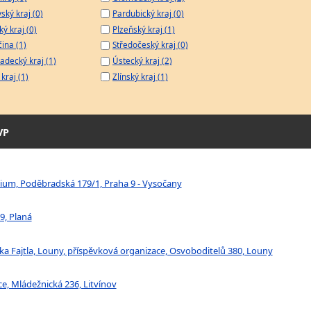
ský kraj (0)
Pardubický kraj (0)
ý kraj (0)
Plzeňský kraj (1)
čina (1)
Středočeský kraj (0)
adecký kraj (1)
Ústecký kraj (2)
kraj (1)
Zlínský kraj (1)
VP
ium, Poděbradská 179/1, Praha 9 - Vysočany
9, Planá
a Fajtla, Louny, příspěvková organizace, Osvoboditelů 380, Louny
e, Mládežnická 236, Litvínov