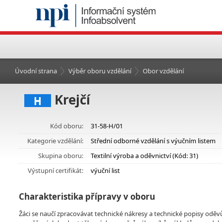
Úvodní strana
Výběr oboru vzdělání
Obor vzdělání
Krejčí
H
Kód oboru:
31-58-H/01
Kategorie vzdělání:
Střední odborné vzdělání s výučním listem
Skupina oboru:
Textilní výroba a oděvnictví (Kód: 31)
Výstupní certifikát:
výuční list
Charakteristika přípravy v oboru
Žáci se naučí zpracovávat technické nákresy a technické popisy oděvů,