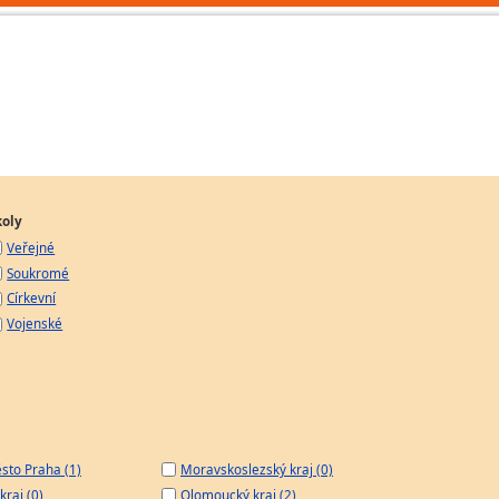
koly
Veřejné
Soukromé
Církevní
Vojenské
sto Praha (1)
Moravskoslezský kraj (0)
kraj (0)
Olomoucký kraj (2)