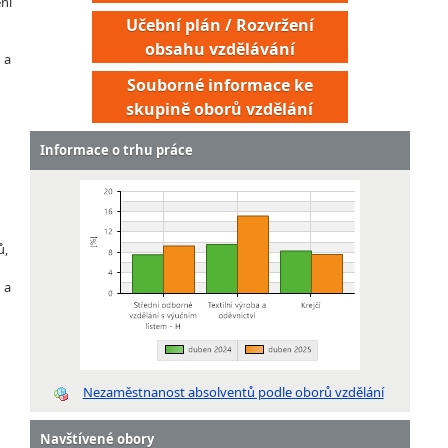
ní
Učební plán / Rozvržení
obsahu vzdělávání
 a
Souborné informace ke
skupině oborů vzdělání
Informace o trhu práce
ů,
 a
Výrobce pánských obleků
Výrobce pánských plášťů a bund
Výrobce sukní, halenek a šatů
Nezaměstnanost absolventů podle oborů vzdělání
Garderobiér
Navštívené obory