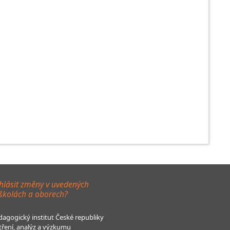
hlásit změny v uvedených
 školách a oborech?
agogický institut České republiky
tření, analýz a výzkumu