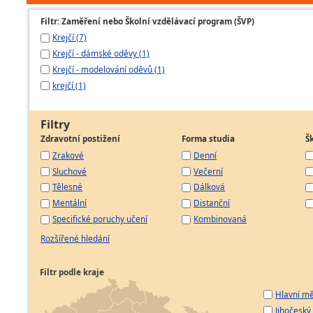
Filtr: Zaměření nebo Školní vzdělávací program (ŠVP)
Krejčí (7)
Krejčí - dámské oděvy (1)
Krejčí - modelování oděvů (1)
krejčí (1)
Filtry
Zdravotní postižení
Forma studia
Š
Zrakové
Denní
Sluchové
Večerní
Tělesné
Dálková
Mentální
Distanční
Specifické poruchy učení
Kombinovaná
Rozšířené hledání
Filtr podle kraje
Hlavní mě
Jihočeský 