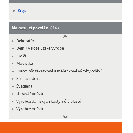
Krejčí
Navazující povolání ( 14 )
Dekoratér
Dělník v koželužské výrobě
Krejčí
Modistka
Pracovník zakázkové a měřenkové výroby oděvů
Střihač oděvů
Švadlena
Úpravář oděvů
Výrobce dámských kostýmů a plášťů
Výrobce oděvů
Výrobce pánských obleků
Výrobce pánských plášťů a bund
Výrobce sukní, halenek a šatů