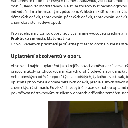
naměřených hodnot tělesných rozměrů zákazníků, základům modelová
oděvů, sledovat módní trendy. Naučí se zpracovávat technologickou
individuálním a hromadným způsobem. Vzhledem k šíři oboru se žác
dámských oděvů, zhotovování pánských oděvů, zhotovování oděvů 
chemické čištění oděvů apod.
Pro vzdělávání v tomto oboru jsou významné vyučovací předměty (vzdě
Praktické činnosti, Matematika
Učivo uvedených předmětů je důležité pro tento obor a bude na stře
Uplatnění absolventů v oboru
Absolventi najdou uplatnění jako krejčí v pozici zaměstnanců ve velk
pracovní úkoly při zhotovování různých druhů oděvů, např. dámských o
nebo pánských oděvů nepodšitých a podšitých, tj. kalhot, vest, sa
uplatnit i při výrobě a opravě dětských oděvů, prádla a jiných šitých 
chemických čistírnách. Po získání nezbytné praxe se mohou uplatnit 
pokračovat nástavbovým studiem v oborech oděvního zaměření neb
Video
Player