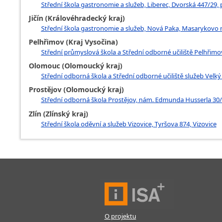
Střední škola gastronomie a služeb, Liberec, Dvorská 447/29,
Jičín (Královéhradecký kraj)
Střední škola gastronomie a služeb, Nová Paka, Masarykovo
Pelhřimov (Kraj Vysočina)
Střední průmyslová škola a Střední odborné učiliště Pelhřimo
Olomouc (Olomoucký kraj)
Střední odborná škola a Střední odborné učiliště služeb Velký Ú
Prostějov (Olomoucký kraj)
Střední odborná škola Prostějov, nám. Edmunda Husserla 30/
Zlín (Zlínský kraj)
Střední škola oděvní a služeb Vizovice, Tyršova 874, Vizovice
O projektu