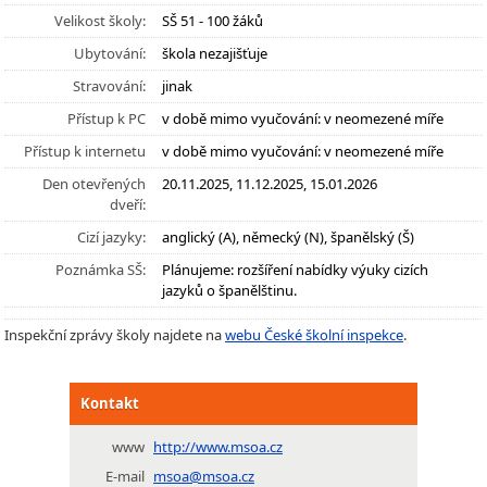
Velikost školy:
SŠ 51 - 100 žáků
Ubytování:
škola nezajišťuje
Stravování:
jinak
Přístup k PC
v době mimo vyučování: v neomezené míře
Přístup k internetu
v době mimo vyučování: v neomezené míře
Den otevřených
20.11.2025, 11.12.2025, 15.01.2026
dveří:
Cizí jazyky:
anglický (A), německý (N), španělský (Š)
Poznámka SŠ:
Plánujeme: rozšíření nabídky výuky cizích
jazyků o španělštinu.
Inspekční zprávy školy najdete na
webu České školní inspekce
.
Kontakt
www
http://www.msoa.cz
E-mail
msoa@msoa.cz