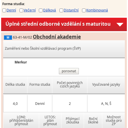
Forma studia
:
Denní
Večerní
Dálková
Distanční
Kombinovaná
Úplné střední odborné vzdělání s maturitou
Obchodní akademie
63-41-M/02
M
Zaměření nebo Školní vzdělávací program (ŠVP)
Merkur
porovnat
Počet povinných
Délka studia
Forma studia
Vyučované jazyky
cizích jazyků
4,0
Denní
2
A, N, Š
LONI:
LETOS:
Možnost
Přijímací
Roční
přihlášení/plán
plán
studia pro
zkouška
školné
přijmout
přijmout
ZP