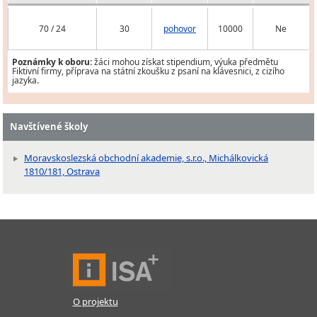
70 / 24
30
pohovor
10000
Ne
Poznámky k oboru:
žáci mohou získat stipendium, výuka předmětu
Fiktivní firmy, příprava na státní zkoušku z psaní na klávesnici, z cizího
jazyka.
Navštívené školy
Moravskoslezská obchodní akademie, s.r.o., Michálkovická
1810/181, Ostrava
O projektu