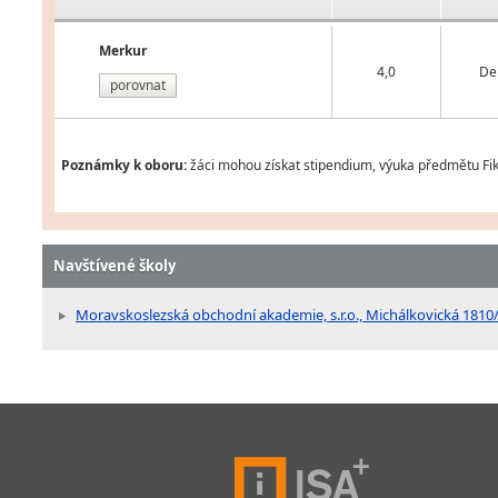
Merkur
4,0
De
porovnat
Poznámky k oboru:
žáci mohou získat stipendium, výuka předmětu Fiktiv
Navštívené školy
Moravskoslezská obchodní akademie, s.r.o., Michálkovická 1810