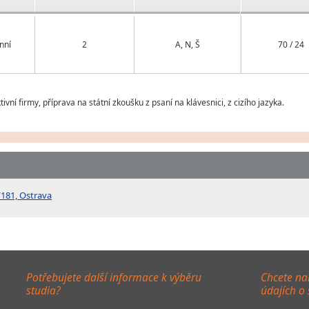
nní
2
A, N, Š
70 / 24
ní firmy, příprava na státní zkoušku z psaní na klávesnici, z cizího jazyka.
/181, Ostrava
Potřebujete další informace k výběru
Chcete na
studia?
údajích o