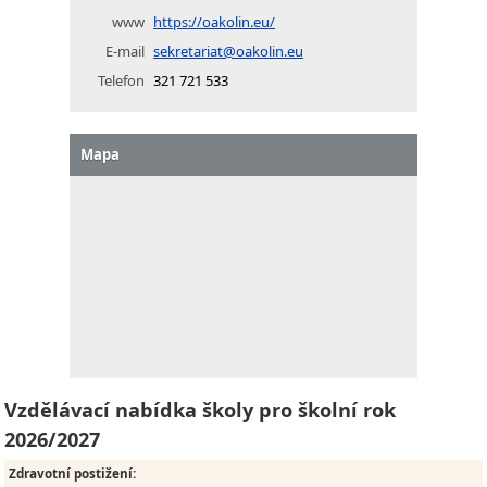
www
https://oakolin.eu/
E-mail
sekretariat@oakolin.eu
Telefon
321 721 533
Mapa
Vzdělávací nabídka školy pro školní rok
2026/2027
Zdravotní postižení
: