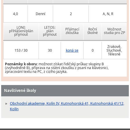
4,0
Denní
2
A, N, R
LONI:
LETOS:
Přijímací
Roční
Možnost
přihlášení/plán
plán
zkouška
školné
studia pro ZP
přijmout
přijmout
Zrakově,
153 / 30
30
koná se
0
Sluchově,
Tělesně
Poznámky k oboru:
možnost získat řidičský průkaz skupiny B
(zvýhodněně B), příprava na státní zkoušku z psaní na klávesnici,
zpracování textu na PC, z cizího jazyka.
Navštívené školy
Obchodní akademie, Kolín IV, Kutnohorská 41, Kutnohorská 41/12,
Kolín