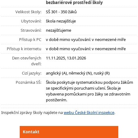
bezbariérové prostředí školy
Velikost školy:
SŠ 301 - 350 žáků
Ubytování:
škola nezajišťuje
Stravování:
nezajišťujeme
Přístup k PC
v době mimo vyučování: v neomezené míře
Přístup k internetu
v době mimo vyučování: v neomezené míře
Den otevřených
11.11.2025, 13.01.2026
dveří:
Cizí jazyky:
anglický (A), německý (N), ruský (R)
Poznámka SŠ:
Škola poskytuje systematickou podporu žákům
se specifickými poruchami učení. Škola je
vybavena pomůckami pro žáky se zdravotním
postižením.
Inspekční zprávy školy najdete na
webu České školní inspekce
.
Kontakt