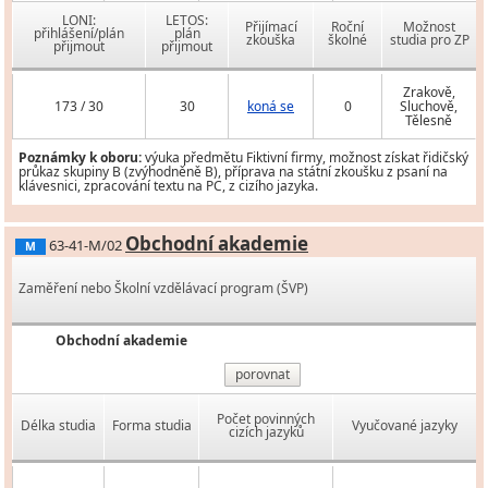
LONI:
LETOS:
Přijímací
Roční
Možnost
přihlášení/plán
plán
zkouška
školné
studia pro ZP
přijmout
přijmout
Zrakově,
173 / 30
30
koná se
0
Sluchově,
Tělesně
Poznámky k oboru:
výuka předmětu Fiktivní firmy, možnost získat řidičský
průkaz skupiny B (zvýhodněně B), příprava na státní zkoušku z psaní na
klávesnici, zpracování textu na PC, z cizího jazyka.
Obchodní akademie
63-41-M/02
M
Zaměření nebo Školní vzdělávací program (ŠVP)
Obchodní akademie
porovnat
Počet povinných
Délka studia
Forma studia
Vyučované jazyky
cizích jazyků