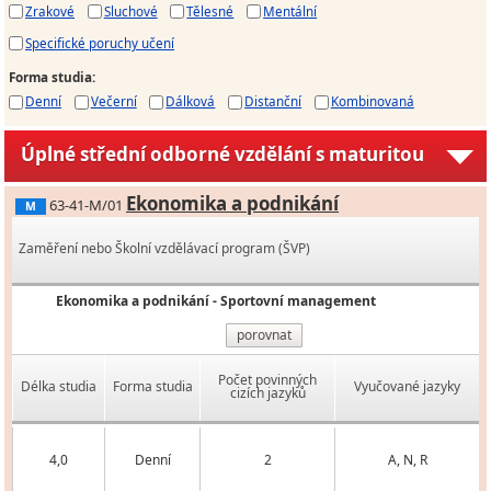
Zrakové
Sluchové
Tělesné
Mentální
Specifické poruchy učení
Forma studia
:
Denní
Večerní
Dálková
Distanční
Kombinovaná
Úplné střední odborné vzdělání s maturitou
Ekonomika a podnikání
63-41-M/01
M
Zaměření nebo Školní vzdělávací program (ŠVP)
Ekonomika a podnikání - Sportovní management
porovnat
Počet povinných
Délka studia
Forma studia
Vyučované jazyky
cizích jazyků
4,0
Denní
2
A, N, R