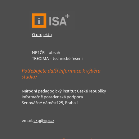
O projektu
NPI ČR – obsah
TREXIMA – technické řešení
Potřebujete další informace k výběru
studia?
Národní pedagogický institut České republiky
informačně poradenská podpora
Senovážné náměstí 25, Praha 1
email:
ckp@npi.cz