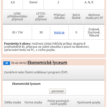
4,0
Denní
2
A, N, R
LONI:
LETOS:
Přijímací
Roční
Možnost
přihlášení/plán
plán
zkouška
školné
studia pro ZP
přijmout
přijmout
Zrakově,
30 / 154
30
koná se
0
Sluchově,
Tělesně
Poznámky k oboru:
možnost získat řidičský průkaz skupiny B
(zvýhodněně B), příprava na státní zkoušku z psaní na klávesnici,
zpracování textu na PC, z cizího jazyka.
Ekonomické lyceum
78-42-M/02
M
Zaměření nebo Školní vzdělávací program (ŠVP)
Ekonomické lyceum
porovnat
Počet povinných
Délka studia
Forma studia
Vyučované jazyky
cizích jazyků