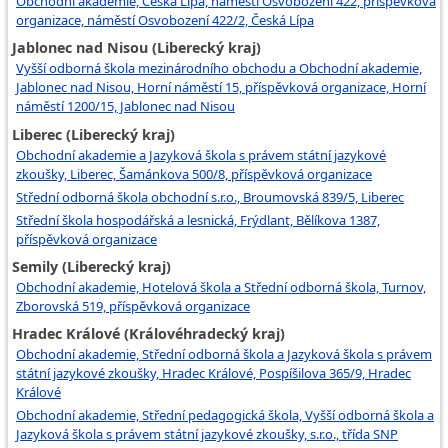
Obchodní akademie, Česká Lípa, náměstí Osvobození 422, příspěvková
organizace, náměstí Osvobození 422/2, Česká Lípa
Jablonec nad Nisou (Liberecký kraj)
Vyšší odborná škola mezinárodního obchodu a Obchodní akademie,
Jablonec nad Nisou, Horní náměstí 15, příspěvková organizace, Horní
náměstí 1200/15, Jablonec nad Nisou
Liberec (Liberecký kraj)
Obchodní akademie a Jazyková škola s právem státní jazykové
zkoušky, Liberec, Šamánkova 500/8, příspěvková organizace
Střední odborná škola obchodní s.r.o., Broumovská 839/5, Liberec
Střední škola hospodářská a lesnická, Frýdlant, Bělíkova 1387,
příspěvková organizace
Semily (Liberecký kraj)
Obchodní akademie, Hotelová škola a Střední odborná škola, Turnov,
Zborovská 519, příspěvková organizace
Hradec Králové (Královéhradecký kraj)
Obchodní akademie, Střední odborná škola a Jazyková škola s právem
státní jazykové zkoušky, Hradec Králové, Pospíšilova 365/9, Hradec
Králové
Obchodní akademie, Střední pedagogická škola, Vyšší odborná škola a
Jazyková škola s právem státní jazykové zkoušky, s.r.o., třída SNP