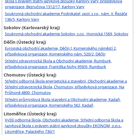
škola s právem státní jazykové zkoušky Karlovy Vary, příspěvková
organizace, Bezručova 1312/17, Karlovy Vary
Soukromá obchodní akademie Podnikatel, spol. s r.o., nám. V. Řezáče
136/5, Karlovy Vary
Sokolov (Karlovarský kraj)
Soukromá obchodní akademie Sokolov, s.r.o., Hornická 1569, Sokolov
Děčín (Ústecký kraj)
Evropská obchodní akademie, Děčín I, Komenského náměstí 2,
příspěvková organizace, Komenského nám. 520/2, Děčín
Střední zdravotnická škola a Obchodní akademie, Rumburk,
příspěvková organizace, Františka Nohy 959/6, Rumburk
Chomutov (Ústecký kraj)
Střední odborná škola energetická a stavební, Obchodní akademie a
Střední zdravotnická škola, Chomutov, příspěvková organizace, Na
Průhoně 4800, Chomutov
Střední průmyslová škola stavební a Obchodní akademie, Kadaň,
příspěvková organizace, Komenského 562, Kadaň
Litoměřice (Ústecký kraj)
Vyšší odborná škola, Obchodní akademie, Střední odborná škola a
Jazyková škola s právem státní jazykové zkoušky EKONOM, o.p.s.,
Litoměřice, Palackého 730/1