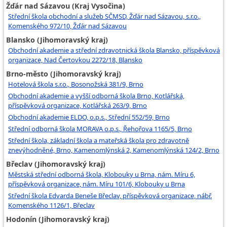
Žďár nad Sázavou (Kraj Vysočina)
Střední škola obchodní a služeb SČMSD, Žďár nad Sázavou, s.r.o.,
Komenského 972/10, Žďár nad Sázavou
Blansko (Jihomoravský kraj)
Obchodní akademie a střední zdravotnická škola Blansko, příspěvková
organizace, Nad Čertovkou 2272/18, Blansko
Brno-město (Jihomoravský kraj)
Hotelová škola s.r.o., Bosonožská 381/9, Brno
Obchodní akademie a vyšší odborná škola Brno, Kotlářská,
příspěvková organizace, Kotlářská 263/9, Brno
Obchodní akademie ELDO, o.p.s., Střední 552/59, Brno
Střední odborná škola MORAVA o.p.s., Řehořova 1165/5, Brno
Střední škola, základní škola a mateřská škola pro zdravotně
znevýhodněné, Brno, Kamenomlýnská 2, Kamenomlýnská 124/2, Brno
Břeclav (Jihomoravský kraj)
Městská střední odborná škola, Klobouky u Brna, nám. Míru 6,
příspěvková organizace, nám. Míru 101/6, Klobouky u Brna
Střední škola Edvarda Beneše Břeclav, příspěvková organizace, nábř.
Komenského 1126/1, Břeclav
Hodonín (Jihomoravský kraj)