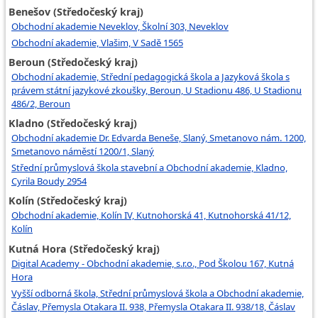
Benešov (Středočeský kraj)
Obchodní akademie Neveklov, Školní 303, Neveklov
Obchodní akademie, Vlašim, V Sadě 1565
Beroun (Středočeský kraj)
Obchodní akademie, Střední pedagogická škola a Jazyková škola s
právem státní jazykové zkoušky, Beroun, U Stadionu 486, U Stadionu
486/2, Beroun
Kladno (Středočeský kraj)
Obchodní akademie Dr. Edvarda Beneše, Slaný, Smetanovo nám. 1200,
Smetanovo náměstí 1200/1, Slaný
Střední průmyslová škola stavební a Obchodní akademie, Kladno,
Cyrila Boudy 2954
Kolín (Středočeský kraj)
Obchodní akademie, Kolín IV, Kutnohorská 41, Kutnohorská 41/12,
Kolín
Kutná Hora (Středočeský kraj)
Digital Academy - Obchodní akademie, s.r.o., Pod Školou 167, Kutná
Hora
Vyšší odborná škola, Střední průmyslová škola a Obchodní akademie,
Čáslav, Přemysla Otakara II. 938, Přemysla Otakara II. 938/18, Čáslav