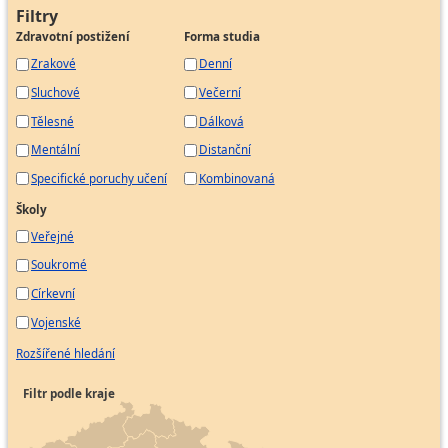
Administrátor projektu
Filtry
Zdravotní postižení
Forma studia
Asistentka
Zrakové
Denní
Celní deklarant
Sluchové
Večerní
Firemní recepční
Fakturant
Tělesné
Dálková
Mzdová účetní
Mentální
Distanční
Odborný účetní
Specifické poruchy učení
Kombinovaná
Pokladník
Školy
Pracovník pro evidenci zásob
Veřejné
Pracovník správy pohledávek
Soukromé
Samostatný účetní
Církevní
Účetní
Vojenské
Personalista
Rozšířené hledání
Vedoucí týmu
Filtr podle kraje
Media buyer
Specialista marketingu