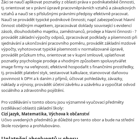
Žáci se naučí aplikovat poznatky z oblasti práva v podnikatelské činnosti,
tj. orientovat se v právní úpravě pracovněprávních vztahů a závazkových
vztahů a naučí se s příslušnými právními předpisy efektivně pracovat.
Naučí se provádět typické podnikové činnosti, např. zabezpečovat hlavní
činnost oběžným majetkem, zpracovávat doklady související s evidencí
zásob, dlouhodobého majetku, zaměstnanců, prodeje a hlavní činnosti - ?
provádět základní výpočty odpisů, zpracovávat podklady a písemnosti při
sjednávání a ukončování pracovního poměru, provádět základní mzdové
výpočty, vyhotovovat typické písemnosti v normalizované úpravě,
provádět průzkum trhu, orientovat se v kupní smlouvě, uplatňovat
poznatky psychologie prodeje a vhodným způsobem spoluvytvářet
image firmy na veřejnosti, efektivně hospodařit s finančními prostředky,
tj. provádět platební styk, sestavovat kalkulace, stanovovat daňovou
povinnost k DPH a k daním z příjmů, účtovat pohledávky, závazky,
náklady a výnosy, provádět účetní závěrku a uzávěrku a vypočítat odvod
sociálního a zdravotního pojištění.
Pro vzdělávání v tomto oboru jsou významné vyučovací předměty
(vzdělávací oblasti) základní školy:
Cizí jazyk, Matematika, Výchova k občanství
Učivo uvedených předmětů je důležité pro tento obor a bude na střední
škole rozvíjeno a prohlubováno.
Uplatnění absolventů v oboru