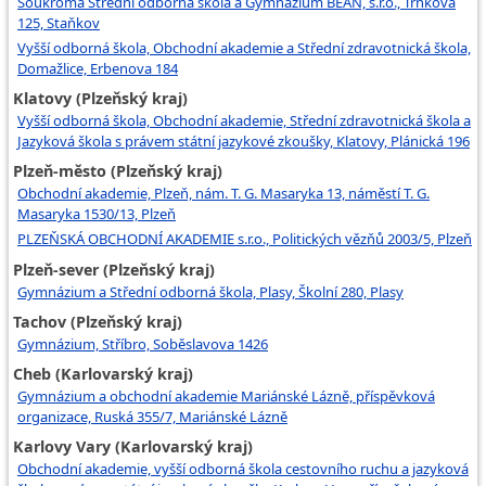
Soukromá Střední odborná škola a Gymnázium BEAN, s.r.o., Trnkova
125, Staňkov
Vyšší odborná škola, Obchodní akademie a Střední zdravotnická škola,
Domažlice, Erbenova 184
Klatovy (Plzeňský kraj)
Vyšší odborná škola, Obchodní akademie, Střední zdravotnická škola a
Jazyková škola s právem státní jazykové zkoušky, Klatovy, Plánická 196
Plzeň-město (Plzeňský kraj)
Obchodní akademie, Plzeň, nám. T. G. Masaryka 13, náměstí T. G.
Masaryka 1530/13, Plzeň
PLZEŇSKÁ OBCHODNÍ AKADEMIE s.r.o., Politických vězňů 2003/5, Plzeň
Plzeň-sever (Plzeňský kraj)
Gymnázium a Střední odborná škola, Plasy, Školní 280, Plasy
Tachov (Plzeňský kraj)
Gymnázium, Stříbro, Soběslavova 1426
Cheb (Karlovarský kraj)
Gymnázium a obchodní akademie Mariánské Lázně, příspěvková
organizace, Ruská 355/7, Mariánské Lázně
Karlovy Vary (Karlovarský kraj)
Obchodní akademie, vyšší odborná škola cestovního ruchu a jazyková