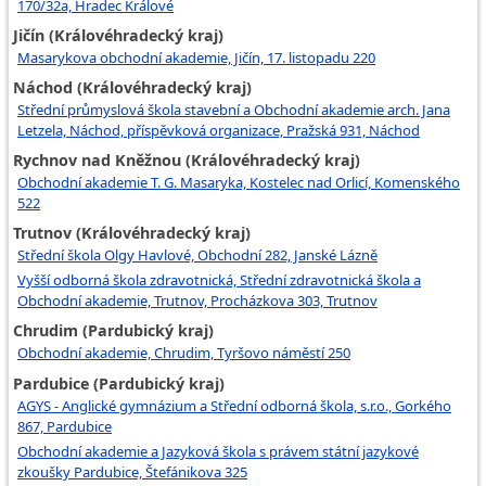
170/32a, Hradec Králové
Jičín (Královéhradecký kraj)
Masarykova obchodní akademie, Jičín, 17. listopadu 220
Náchod (Královéhradecký kraj)
Střední průmyslová škola stavební a Obchodní akademie arch. Jana
Letzela, Náchod, příspěvková organizace, Pražská 931, Náchod
Rychnov nad Kněžnou (Královéhradecký kraj)
Obchodní akademie T. G. Masaryka, Kostelec nad Orlicí, Komenského
522
Trutnov (Královéhradecký kraj)
Střední škola Olgy Havlové, Obchodní 282, Janské Lázně
Vyšší odborná škola zdravotnická, Střední zdravotnická škola a
Obchodní akademie, Trutnov, Procházkova 303, Trutnov
Chrudim (Pardubický kraj)
Obchodní akademie, Chrudim, Tyršovo náměstí 250
Pardubice (Pardubický kraj)
AGYS - Anglické gymnázium a Střední odborná škola, s.r.o., Gorkého
867, Pardubice
Obchodní akademie a Jazyková škola s právem státní jazykové
zkoušky Pardubice, Štefánikova 325