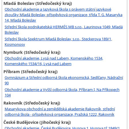
Mladá Boleslav (Středočeský kraj)
Obchodní akademie a Jazyková škola s právem státní jazykové
zkoušky Mladá Boleslav, příspěvková organizace, třída T. G. Masaryka
14, Mladá Boleslav
Střední škola podnikatelská HERMÉS MB s.r.o., Laurinova 1049, Mladá
Boleslav
Střední škola Spektrum Mladá Boleslav, s.r.o., Steckerova 189/1,
Kosmonosy
Nymburk (Středočeský kraj)
Obchodní akademie, Lysá nad Labem, Komenského 1534,
Komenského 1534/16, Lysá nad Labem
Příbram (Středočeský kraj)
Gymnázium a Střední odborná škola ekonomická, Sedlčany, Nádražní
90
Obchodní akademie a Vyšší odborná škola, Příbram I, Na Příkopech
104
Rakovník (Středočeský kraj)
Masarykova obchodní a zemědělská akademie Rakovník, střední
odborná škola - příspěvková organizace, Pražská 1222, Rakovník
České Budějovice (Jihočeský kraj)
Obchodní akademie, České Budějovice, Husova 1, Husova tř. 1849/1,