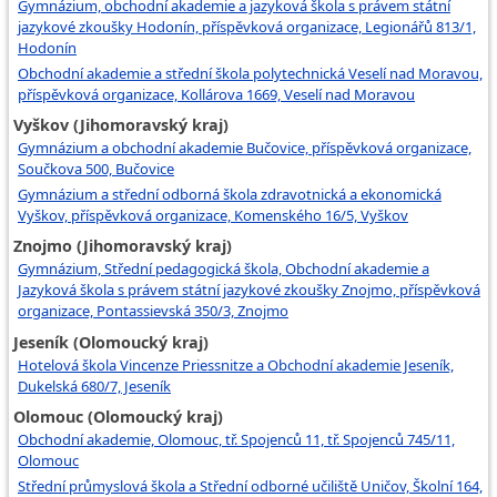
Gymnázium, obchodní akademie a jazyková škola s právem státní
jazykové zkoušky Hodonín, příspěvková organizace, Legionářů 813/1,
Hodonín
Obchodní akademie a střední škola polytechnická Veselí nad Moravou,
příspěvková organizace, Kollárova 1669, Veselí nad Moravou
Vyškov (Jihomoravský kraj)
Gymnázium a obchodní akademie Bučovice, příspěvková organizace,
Součkova 500, Bučovice
Gymnázium a střední odborná škola zdravotnická a ekonomická
Vyškov, příspěvková organizace, Komenského 16/5, Vyškov
Znojmo (Jihomoravský kraj)
Gymnázium, Střední pedagogická škola, Obchodní akademie a
Jazyková škola s právem státní jazykové zkoušky Znojmo, příspěvková
organizace, Pontassievská 350/3, Znojmo
Jeseník (Olomoucký kraj)
Hotelová škola Vincenze Priessnitze a Obchodní akademie Jeseník,
Dukelská 680/7, Jeseník
Olomouc (Olomoucký kraj)
Obchodní akademie, Olomouc, tř. Spojenců 11, tř. Spojenců 745/11,
Olomouc
Střední průmyslová škola a Střední odborné učiliště Uničov, Školní 164,