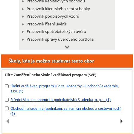
Pracovník kapitálových obchodů
Pracovník klientského centra banky
Pracovník podpisových vzorů
Pracovník řízení úvěrů
Pracovník spotřebitelských úvěrů
Pracovník správy úvěrového portfolia
Pracovník systému platebních karet
Školy, kde je možno studovat tento obor
Pracovník vnitřních bankovních služeb
Klientský pracovník v pojišťovnictví
Filtr: Zaměření nebo Školní vzdělávací program (ŠVP)
Likvidátor škod z cestovního pojištění
Školní vzdělávací program Digital Academy - Obchodní akademie,
Ek
Likvidátor škod z pojištění majetku a
s.r.o. (1)
odpovědnosti za škodu
Fo
Likvidátor škod z pojištění osob
Střední škola ekonomicko-podnikatelská Studénka, o. p. s. (1)
Tr
Pojišťovací poradce
Obchodní akademie (podnikání, zahraniční obchod a cestovní ruch)
(1)
Pojišťovací poradce na přepážce
Taxátor pojistných smluv
Administrativní pracovník