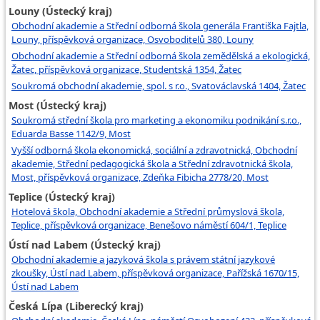
Louny (Ústecký kraj)
Obchodní akademie a Střední odborná škola generála Františka Fajtla,
Louny, příspěvková organizace, Osvoboditelů 380, Louny
Obchodní akademie a Střední odborná škola zemědělská a ekologická,
Žatec, příspěvková organizace, Studentská 1354, Žatec
Soukromá obchodní akademie, spol. s r.o., Svatováclavská 1404, Žatec
Most (Ústecký kraj)
Soukromá střední škola pro marketing a ekonomiku podnikání s.r.o.,
Eduarda Basse 1142/9, Most
Vyšší odborná škola ekonomická, sociální a zdravotnická, Obchodní
akademie, Střední pedagogická škola a Střední zdravotnická škola,
Most, příspěvková organizace, Zdeňka Fibicha 2778/20, Most
Teplice (Ústecký kraj)
Hotelová škola, Obchodní akademie a Střední průmyslová škola,
Teplice, příspěvková organizace, Benešovo náměstí 604/1, Teplice
Ústí nad Labem (Ústecký kraj)
Obchodní akademie a jazyková škola s právem státní jazykové
zkoušky, Ústí nad Labem, příspěvková organizace, Pařížská 1670/15,
Ústí nad Labem
Česká Lípa (Liberecký kraj)