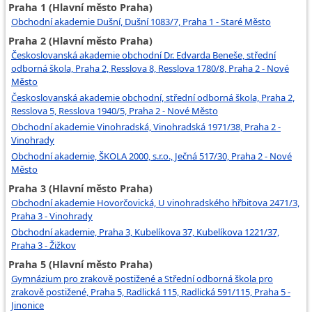
Praha 1 (Hlavní město Praha)
Administrátor krematoria
Obchodní akademie Dušní, Dušní 1083/7, Praha 1 - Staré Město
Praha 2 (Hlavní město Praha)
Administrátor pohřebiště
Českoslovanská akademie obchodní Dr. Edvarda Beneše, střední
odborná škola, Praha 2, Resslova 8, Resslova 1780/8, Praha 2 - Nové
Město
Českoslovanská akademie obchodní, střední odborná škola, Praha 2,
Resslova 5, Resslova 1940/5, Praha 2 - Nové Město
Obchodní akademie Vinohradská, Vinohradská 1971/38, Praha 2 -
Vinohrady
Obchodní akademie, ŠKOLA 2000, s.r.o., Ječná 517/30, Praha 2 - Nové
Město
Praha 3 (Hlavní město Praha)
Obchodní akademie Hovorčovická, U vinohradského hřbitova 2471/3,
Praha 3 - Vinohrady
Obchodní akademie, Praha 3, Kubelíkova 37, Kubelíkova 1221/37,
Praha 3 - Žižkov
Praha 5 (Hlavní město Praha)
Gymnázium pro zrakově postižené a Střední odborná škola pro
zrakově postižené, Praha 5, Radlická 115, Radlická 591/115, Praha 5 -
Jinonice