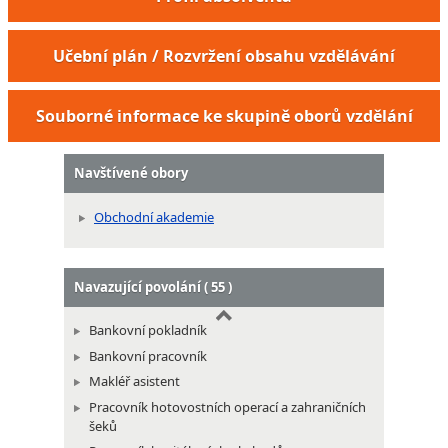
Administrátor pohřebiště
Učební plán / Rozvržení obsahu vzdělávání
Souborné informace ke skupině oborů vzdělání
Navštívené obory
Obchodní akademie
Navazující povolání ( 55 )
Bankovní pokladník
Bankovní pracovník
Makléř asistent
Pracovník hotovostních operací a zahraničních
šeků