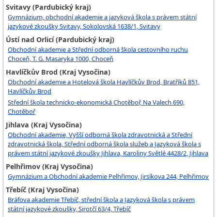
Svitavy (Pardubický kraj)
Gymnázium, obchodní akademie a jazyková škola s právem státní
jazykové zkoušky Svitavy, Sokolovská 1638/1, Svitavy
Ústí nad Orlicí (Pardubický kraj)
Obchodní akademie a Střední odborná škola cestovního ruchu
Choceň, T. G. Masaryka 1000, Choceň
Havlíčkův Brod (Kraj Vysočina)
Obchodní akademie a Hotelová škola Havlíčkův Brod, Bratříků 851,
Havlíčkův Brod
Střední škola technicko-ekonomická Chotěboř, Na Valech 690,
Chotěboř
Jihlava (Kraj Vysočina)
Obchodní akademie, Vyšší odborná škola zdravotnická a Střední
zdravotnická škola, Střední odborná škola služeb a Jazyková škola s
právem státní jazykové zkoušky Jihlava, Karoliny Světlé 4428/2, Jihlava
Pelhřimov (Kraj Vysočina)
Gymnázium a Obchodní akademie Pelhřimov, Jirsíkova 244, Pelhřimov
Třebíč (Kraj Vysočina)
Bráfova akademie Třebíč, střední škola a Jazyková škola s právem
státní jazykové zkoušky, Sirotčí 63/4, Třebíč