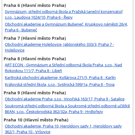
Praha 6 (Hlavní město Praha)
Gymnázium, střední odborná škola a Pražská taneční konzervatoř,
s.r.o., Laudova 1024/10, Praha 6 - Řepy
Obchodní akademie a Gymnázium Bubeneč, Krupkovo náměstí 26/4,
Praha 6 - Bubeneč
Praha 7 (Hlavní město Praha)
Obchodní akademie Holešovice, Jablonského 333/3, Praha 7 -
Holešovice
Praha 8 (Hlavní město Praha)
ART ECON - Gymnázium a Střední odborná škola Praha, s.r.o., Nad
Rokoskou 111/7, Praha 8 - Libeň
Karlínská obchodní akademie, Kollárova 271/5, Praha 8 - Karlín
Královská střední škola, s.r.o., Svídnická 599/1a, Praha 8 - Troja
Praha 9 (Hlavní město Praha)
Obchodní akademie Praha, s.r.o., Vinořská 163/17, Praha 9 - Satalice
Soukromá střední odborná škola a Soukromé střední odborné učiliště
BEAN, s.r.o., Českobrodská 362/32a, Praha 9 - Hrdlořezy
Praha 10 (Hlavní město Praha)
Obchodní akademie, Praha 10, Heroldovy sady 1, Heroldovy sady
362/1, Praha 10 - Vršovice