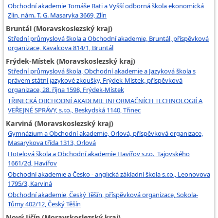
Obchodní akademie Tomáše Bati a Vyšší odborná škola ekonomická
Zlín, nám. T. G. Masaryka 3669, Zlín
Bruntál (Moravskoslezský kraj)
Střední průmyslová škola a Obchodní akademie, Bruntál, příspěvková
organizace, Kavalcova 814/1, Bruntál
Frýdek-Místek (Moravskoslezský kraj)
Střední průmyslová škola, Obchodní akademie a Jazyková škola s
právem státní jazykové zkoušky, Frýdek-Místek, příspěvková
organizace, 28. října 1598, Frýdek-Místek
TŘINECKÁ OBCHODNÍ AKADEMIE INFORMAČNÍCH TECHNOLOGIÍ A
VEŘEJNÉ SPRÁVY, s.r.o., Beskydská 1140, Třinec
Karviná (Moravskoslezský kraj)
Gymnázium a Obchodní akademie, Orlová, příspěvková organizace,
Masarykova třída 1313, Orlová
Hotelová škola a Obchodní akademie Havířov s.r.o., Tajovského
1661/2d, Havířov
Obchodní akademie a Česko - anglická základní škola s.r.o., Leonovova
1795/3, Karviná
Obchodní akademie, Český Těšín, příspěvková organizace, Sokola-
Tůmy 402/12, Český Těšín
Nový Jičín (Moravskoslezský kraj)