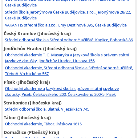
České Budějovice
Střední škola Jeronýmova České Budějovice, s.r.o., Jeronýmova 28/22,
České Budějovice
VAKANTIS střední škola s.r.o., Emy Destinové 395, České Budějovice
Český Krumlov (Jihočeský kraj)
Střední odborná škola a Střední odborné učiliště, Kaplice, Pohorská 86
Jindřichův Hradec (Jihočeský kraj)
Obchodní akademie T. G. Masaryka a Jazyková škola s právem státní
jazykové zkoušky, Jindřichův Hradec, Husova 156
Obchodní akademie, Střední odborná škola a Střední odborné učiliště,
Třeboň, Vrchlického 567
Písek (Jihočeský kraj)
Obchodní akademie a Jazyková škola s právem státní jazykové
zkoušky, Písek, Čelakovského 200, Čelakovského 200/5, Písek
Strakonice (Jihočeský kraj)
Střední odborná škola, Blatná, V Jezárkách 745
Tábor (Jihočeský kraj)
Obchodní akademie, Tábor, Jiráskova 1615
Domažlice (Plzeňský kraj)