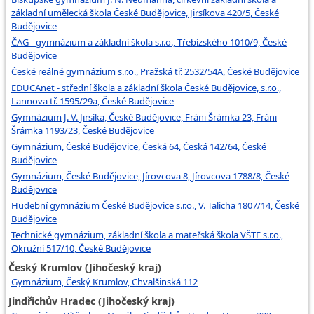
základní umělecká škola České Budějovice, Jirsíkova 420/5, České
Budějovice
ČAG - gymnázium a základní škola s.r.o., Třebízského 1010/9, České
Budějovice
České reálné gymnázium s.r.o., Pražská tř. 2532/54A, České Budějovice
EDUCAnet - střední škola a základní škola České Budějovice, s.r.o.,
Lannova tř. 1595/29a, České Budějovice
Gymnázium J. V. Jirsíka, České Budějovice, Fráni Šrámka 23, Fráni
Šrámka 1193/23, České Budějovice
Gymnázium, České Budějovice, Česká 64, Česká 142/64, České
Budějovice
Gymnázium, České Budějovice, Jírovcova 8, Jírovcova 1788/8, České
Budějovice
Hudební gymnázium České Budějovice s.r.o., V. Talicha 1807/14, České
Budějovice
Technické gymnázium, základní škola a mateřská škola VŠTE s.r.o.,
Okružní 517/10, České Budějovice
Český Krumlov (Jihočeský kraj)
Gymnázium, Český Krumlov, Chvalšinská 112
Jindřichův Hradec (Jihočeský kraj)