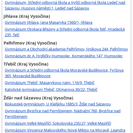
Gymnázium, Střední odborná škola a Vyšší odborná škola Ledeč nad
Sázavou, Husovo náměstí 1, Ledeč nad Sázavou
Jihlava (Kraj Vysočina)
Gymnázium Jihlava, Jana Masaryka 1560/1, Jihlava
Gymnázium Otokara Březiny a Střední odborná škola Telč, Hradecká
235, Telč
Pelhřimov (Kraj Vysočina)
Gymnázium a Obchodní akademie Pelhřimov, Jirsíkova 244, Pelhřimov
Gymnázium dr. A. Hrdličky Humpolec, Komenského 147, Humpolec
Třebíč (Kraj Vysočina)
Gymnázium a Střední odborná škola Moravské Budějovice, Tyršova
365, Moravské Budějovice
Gymnázium Třebíč, Masarykovo nám. 116/9, Třebíč
Katolické gymnázium Třebíč, Otmarova 30/22, Třebíč
Žďár nad Sázavou (Kraj Vysočina)
Biskupské gymnázium, U Klafárku 1685/3, Žďár nad Sázavou
Gymnázium Bystřice nad Pernštejnem, Nádražní 760, Bystřice nad
Pernštejnem
Gymnázium Velké Meziříčí, Sokolovská 235/27, Velké Meziříčí
Gymnázium Vincence Makovského Nové Město na Moravě, Leandra