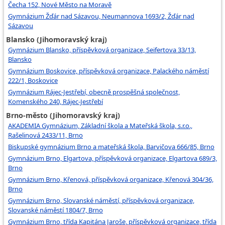
Čecha 152, Nové Město na Moravě
Gymnázium Žďár nad Sázavou, Neumannova 1693/2, Žďár nad
Sázavou
Blansko (Jihomoravský kraj)
Gymnázium Blansko, příspěvková organizace, Seifertova 33/13,
Blansko
Gymnázium Boskovice, příspěvková organizace, Palackého náměstí
222/1, Boskovice
Gymnázium Rájec-Jestřebí, obecně prospěšná společnost,
Komenského 240, Rájec-Jestřebí
Brno-město (Jihomoravský kraj)
AKADEMIA Gymnázium, Základní škola a Mateřská škola, s.r.o.,
Rašelinová 2433/11, Brno
Biskupské gymnázium Brno a mateřská škola, Barvičova 666/85, Brno
Gymnázium Brno, Elgartova, příspěvková organizace, Elgartova 689/3,
Brno
Gymnázium Brno, Křenová, příspěvková organizace, Křenová 304/36,
Brno
Gymnázium Brno, Slovanské náměstí, příspěvková organizace,
Slovanské náměstí 1804/7, Brno
Gymnázium Brno, třída Kapitána Jaroše, příspěvková organizace, třída