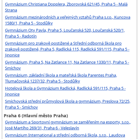
Gymnázium Christiana Dopplera, Zborovská 621/45, Praha 5 - Malá
Strana
Gymnázium mezinárodních a veřejných vztahů Praha s.r.o., Kuncova
1580/1, Praha 5 - Stodůlky
Gymnázium Oty Pavla, Praha 5, Loučanská 520, Loučanská 520/1,
Praha 5 - Radotín
Gymnázium pro zrakově postižené a Střední odborná škola pro
zrakově postižené, Praha 5, Radlická 115, Radlická 591/115, Praha 5 -
Jinonice
Gymnázium, Praha 5, Na Zatlance 11, Na Zatlance 1330/11, Praha 5 -
Smíchov
Gymnázium, základní škola a mateřská škola Parentes Praha,
Tlumačovská 1237/32, Praha 5 - Stodůlky
Hotelová škola a Gymnázium Radlická, Radlická 591/115, Praha 5 -
Jinonice
Smíchovská střední průmyslová škola a gymnázium, Preslova 72/25,
Praha 5 - Smíchov
Praha 6 (Hlavní město Praha)
Gymnázium a Sportovní gymnázium se zaměřením na esporty, s.r.o.,
José Martího 269/31, Praha 6 - Veleslavín
Gymnázium International a střední odborná škola, s.r.o., Laudova