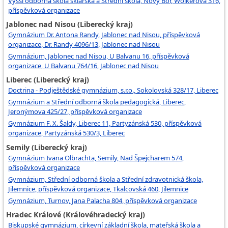
Vyšší odborná škola sklářská a Střední škola, Nový Bor, Wolkerova 316,
příspěvková organizace
Jablonec nad Nisou (Liberecký kraj)
Gymnázium Dr. Antona Randy, Jablonec nad Nisou, příspěvková
organizace, Dr. Randy 4096/13, Jablonec nad Nisou
Gymnázium, Jablonec nad Nisou, U Balvanu 16, příspěvková
organizace, U Balvanu 764/16, Jablonec nad Nisou
Liberec (Liberecký kraj)
Doctrina - Podještědské gymnázium, s.r.o., Sokolovská 328/17, Liberec
Gymnázium a Střední odborná škola pedagogická, Liberec,
Jeronýmova 425/27, příspěvková organizace
Gymnázium F. X. Šaldy, Liberec 11, Partyzánská 530, příspěvková
organizace, Partyzánská 530/3, Liberec
Semily (Liberecký kraj)
Gymnázium Ivana Olbrachta, Semily, Nad Špejcharem 574,
příspěvková organizace
Gymnázium, Střední odborná škola a Střední zdravotnická škola,
Jilemnice, příspěvková organizace, Tkalcovská 460, Jilemnice
Gymnázium, Turnov, Jana Palacha 804, příspěvková organizace
Hradec Králové (Královéhradecký kraj)
Biskupské gymnázium, církevní základní škola, mateřská škola a