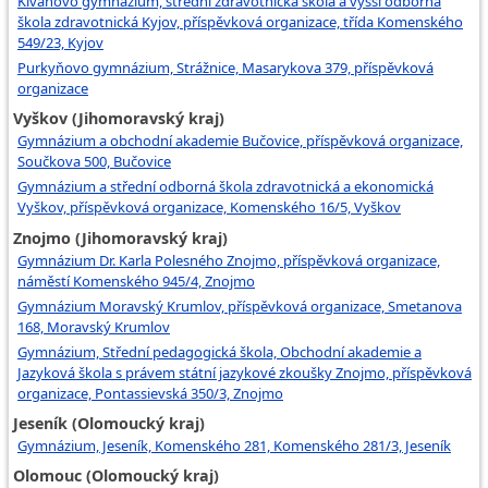
Klvaňovo gymnázium, střední zdravotnická škola a vyšší odborná
škola zdravotnická Kyjov, příspěvková organizace, třída Komenského
549/23, Kyjov
Purkyňovo gymnázium, Strážnice, Masarykova 379, příspěvková
organizace
Vyškov (Jihomoravský kraj)
Gymnázium a obchodní akademie Bučovice, příspěvková organizace,
Součkova 500, Bučovice
Gymnázium a střední odborná škola zdravotnická a ekonomická
Vyškov, příspěvková organizace, Komenského 16/5, Vyškov
Znojmo (Jihomoravský kraj)
Gymnázium Dr. Karla Polesného Znojmo, příspěvková organizace,
náměstí Komenského 945/4, Znojmo
Gymnázium Moravský Krumlov, příspěvková organizace, Smetanova
168, Moravský Krumlov
Gymnázium, Střední pedagogická škola, Obchodní akademie a
Jazyková škola s právem státní jazykové zkoušky Znojmo, příspěvková
organizace, Pontassievská 350/3, Znojmo
Jeseník (Olomoucký kraj)
Gymnázium, Jeseník, Komenského 281, Komenského 281/3, Jeseník
Olomouc (Olomoucký kraj)