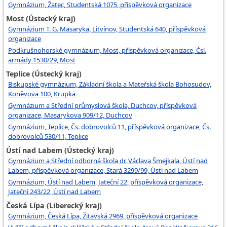
Gymnázium, Žatec, Studentská 1075, příspěvková organizace
Most (Ústecký kraj)
Gymnázium T. G. Masaryka, Litvínov, Studentská 640, příspěvková
organizace
Podkrušnohorské gymnázium, Most, příspěvková organizace, Čsl.
armády 1530/29, Most
Teplice (Ústecký kraj)
Biskupské gymnázium, Základní škola a Mateřská škola Bohosudov,
Koněvova 100, Krupka
Gymnázium a Střední průmyslová škola, Duchcov, příspěvková
organizace, Masarykova 909/12, Duchcov
Gymnázium, Teplice, Čs. dobrovolců 11, příspěvková organizace, Čs.
dobrovolců 530/11, Teplice
Ústí nad Labem (Ústecký kraj)
Gymnázium a Střední odborná škola dr. Václava Šmejkala, Ústí nad
Labem, příspěvková organizace, Stará 3299/99, Ústí nad Labem
Gymnázium, Ústí nad Labem, Jateční 22, příspěvková organizace,
Jateční 243/22, Ústí nad Labem
Česká Lípa (Liberecký kraj)
Gymnázium, Česká Lípa, Žitavská 2969, příspěvková organizace