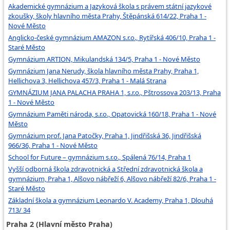
Akademické gymnázium a Jazyková škola s právem státní jazykové
zkoušky, školy hlavního města Prahy, Štěpánská 614/22, Praha 1 -
Nové Město
Anglicko-české gymnázium AMAZON s.r.o., Rytířská 406/10, Praha 1 -
Staré Město
Gymnázium ARTION, Mikulandská 134/5, Praha 1 - Nové Město
Gymnázium Jana Nerudy, škola hlavního města Prahy, Praha 1,
Hellichova 3, Hellichova 457/3, Praha 1 - Malá Strana
GYMNÁZIUM JANA PALACHA PRAHA 1, s.r.o., Pštrossova 203/13, Praha
1 - Nové Město
Gymnázium Paměti národa, s.r.o., Opatovická 160/18, Praha 1 - Nové
Město
Gymnázium prof. Jana Patočky, Praha 1, Jindřišská 36, Jindřišská
966/36, Praha 1 - Nové Město
School for Future – gymnázium s.r.o., Spálená 76/14, Praha 1
Vyšší odborná škola zdravotnická a Střední zdravotnická škola a
gymnázium, Praha 1, Alšovo nábřeží 6, Alšovo nábřeží 82/6, Praha 1 -
Staré Město
Základní škola a gymnázium Leonardo V. Academy, Praha 1, Dlouhá
713/ 34
Praha 2 (Hlavní město Praha)