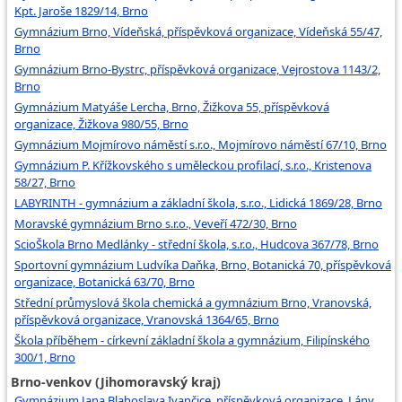
Kpt. Jaroše 1829/14, Brno
Gymnázium Brno, Vídeňská, příspěvková organizace, Vídeňská 55/47,
Brno
Gymnázium Brno-Bystrc, příspěvková organizace, Vejrostova 1143/2,
Brno
Gymnázium Matyáše Lercha, Brno, Žižkova 55, příspěvková
organizace, Žižkova 980/55, Brno
Gymnázium Mojmírovo náměstí s.r.o., Mojmírovo náměstí 67/10, Brno
Gymnázium P. Křížkovského s uměleckou profilací, s.r.o., Kristenova
58/27, Brno
LABYRINTH - gymnázium a základní škola, s.r.o., Lidická 1869/28, Brno
Moravské gymnázium Brno s.r.o., Veveří 472/30, Brno
ScioŠkola Brno Medlánky - střední škola, s.r.o., Hudcova 367/78, Brno
Sportovní gymnázium Ludvíka Daňka, Brno, Botanická 70, příspěvková
organizace, Botanická 63/70, Brno
Střední průmyslová škola chemická a gymnázium Brno, Vranovská,
příspěvková organizace, Vranovská 1364/65, Brno
Škola příběhem - církevní základní škola a gymnázium, Filipínského
300/1, Brno
Brno-venkov (Jihomoravský kraj)
Gymnázium Jana Blahoslava Ivančice, příspěvková organizace, Lány