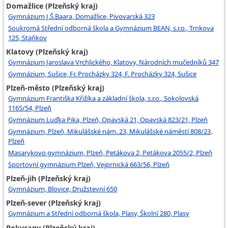
Domažlice (Plzeňský kraj)
Gymnázium J.Š.Baara, Domažlice, Pivovarská 323
Soukromá Střední odborná škola a Gymnázium BEAN, s.r.o., Trnkova
125, Staňkov
Klatovy (Plzeňský kraj)
Gymnázium Jaroslava Vrchlického, Klatovy, Národních mučedníků 347
Gymnázium, Sušice, Fr. Procházky 324, F. Procházky 324, Sušice
Plzeň-město (Plzeňský kraj)
Gymnázium Františka Křižíka a základní škola, s.r.o., Sokolovská
1165/54, Plzeň
Gymnázium Luďka Pika, Plzeň, Opavská 21, Opavská 823/21, Plzeň
Gymnázium, Plzeň, Mikulášské nám. 23, Mikulášské náměstí 808/23,
Plzeň
Masarykovo gymnázium, Plzeň, Petákova 2, Petákova 2055/2, Plzeň
Sportovní gymnázium Plzeň, Vejprnická 663/56, Plzeň
Plzeň-jih (Plzeňský kraj)
Gymnázium, Blovice, Družstevní 650
Plzeň-sever (Plzeňský kraj)
Gymnázium a Střední odborná škola, Plasy, Školní 280, Plasy
Rokycany (Plzeňský kraj)