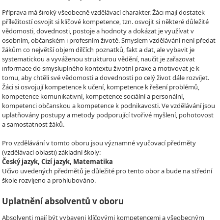
Příprava má široký všeobecně vzdělávací charakter. Žáci mají dostatek
příležitostí osvojit si klíčové kompetence, tzn. osvojit si některé důležité
vědomosti, dovednosti, postoje a hodnoty a dokázat je využívat v
osobním, občanském i profesním životě. Smyslem vzdělávání není předat
žákům co největší objem dílčích poznatků, fakt a dat, ale vybavit je
systematickou a vyváženou strukturou vědění, naučit je zařazovat
informace do smysluplného kontextu životní praxe a motivovat je k
tomu, aby chtěli své vědomosti a dovednosti po celý život dále rozvíjet.
Žáci si osvojují kompetence k učení, kompetence k řešení problémů,
kompetence komunikativní, kompetence sociální a personální,
kompetenci občanskou a kompetence k podnikavosti. Ve vzdělávání jsou
uplatňovány postupy a metody podporující tvořivé myšlení, pohotovost
a samostatnost žáků.
Pro vzdělávání v tomto oboru jsou významné vyučovací předměty
(vzdělávací oblasti) základní školy:
Český jazyk, Cizí jazyk, Matematika
Učivo uvedených předmětů je důležité pro tento obor a bude na střední
škole rozvíjeno a prohlubováno.
Uplatnění absolventů v oboru
Absolventi mají být vybaveni klíčovými kompetencemi a všeobecným