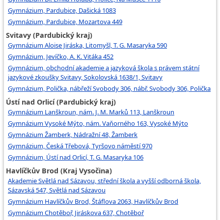
Gymnázium, Pardubice, Dašická 1083
Gymnázium, Pardubice, Mozartova 449
Svitavy (Pardubický kraj)
Gymnázium Aloise Jiráska, Litomyšl, T. G. Masaryka 590
Gymnázium, Jevíčko, A. K. Vitáka 452
Gymnázium, obchodní akademie a jazyková škola s právem státní
jazykové zkoušky Svitavy, Sokolovská 1638/1, Svitavy
Gymnázium, Polička, nábřeží Svobody 306, nábř. Svobody 306, Polička
Ústí nad Orlicí (Pardubický kraj)
Gymnázium Lanškroun, nám. J. M. Marků 113, Lanškroun
Gymnázium Vysoké Mýto, nám. Vaňorného 163, Vysoké Mýto
Gymnázium Žamberk, Nádražní 48, Žamberk
Gymnázium, Česká Třebová, Tyršovo náměstí 970
Gymnázium, Ústí nad Orlicí, T. G. Masaryka 106
Havlíčkův Brod (Kraj Vysočina)
Akademie Světlá nad Sázavou, střední škola a vyšší odborná škola,
Sázavská 547, Světlá nad Sázavou
Gymnázium Havlíčkův Brod, Štáflova 2063, Havlíčkův Brod
Gymnázium Chotěboř, Jiráskova 637, Chotěboř