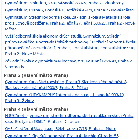
Gymnázium Evolution, s.r.o., Sázavská 830/5, Praha 2 - Vinohrady
Gymnázium, Praha 2, Botičská 1, Botičská 424/1, Praha 2 - Nové Město
Gymnázium, Střední odborná škola, Základní škola a Mateřská škola
pro sluchově postižené, Praha 2, Ječná 27, Ječná 530/27, Praha 2 - Nové
Město
Vyšší odborná škola ekonomických studií, Gymnázium, Střední
průmyslová škola potravinářských technologií a Střední odborná škola
přírodovědná a veterinární, Praha 2, Podskalská 10, Podskalská 365/10,
Praha 2 - Nové Město
Základní škola a gymnázium Minehava, z.s., Korunní 1251/48, Praha 2 -
Vinohrady
Praha 3 (Hlavní město Praha)
Gymnázium Karla Sladkovského, Praha 3, Sladkovského náměstí 8,
Sladkovského náměstí 900/8, Praha 3 - Žižkov
Gymnázium KUDYKAMPUS International s.r.o., Husinecká 903/10,
Praha 3 - Žižkov
Praha 4 (Hlavní město Praha)
EDUCAnet - gymnázium, střední odborná škola a základní škola Praha,
s.r.o., Roztylská 1860/1, Praha 4 - Chodov
GAELY - střední škola, s.r.o., Bělehradská 7/13, Praha 4 - Nusle
Gymnázium Elišky Krásnohorské, Praha 4 - Michle, Ohradní 55,