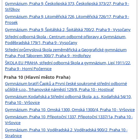
Gymnázium, Praha 9, Českolipská 373, Českolipská 373/27, Praha 9 -
Střížkov
Gymnázium, Praha 9, Litoměřická 726, Litoměřická 726/17, Praha 9 -
Prosek
Gymnázium, Praha 9, Špitálská 2, Špitálská 700/2, Praha 9 - Vysočany
Střední odborná škola - Centrum odborné přípravy a Gymnázium,
Poděbradská 179/1, Praha 9 - Vysočany
Střední průmyslová škola zeměměřická a Geografické gymnázium
Praha, Pod Táborem 300/7, Praha 9 - Hrdlořezy
ŠKOLA EU PRAHA, střední odborná škola a gymnázium, Lipí 1911/22,
Praha 9 - Horní Počernice
Praha 10 (Hlavní město Praha)
Gymnázium bratří Čapků a První české soukromé střední odborné
učiliště s.r.o., Trhanovské náměstí 129/8, Praha 10 - Hostivař
Gymnázium Kodaňská a Střední odborná škola, a.s., Kodaňská 54/10,
Praha 10 - Vršovice
Gymnázium, Praha 10, Omská 1300, Omská 1300/4, Praha 10 - Vršovice
Gymnázium, Praha 10, Přípotoční 1337, Přípotoční 1337/1a, Praha 10 -
Vršovice
Gymnázium, Praha 10, Voděradská 2, Voděradská 900/2, Praha 10 -
Strašnice