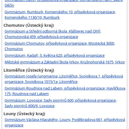
Děčín
Gymnázium, Rumburk, Komenského 10, příspěvková organizace,
Komenského 1130/10, Rumburk
Chomutov (Ústecký kraj)
Gymnázium a Střední odborná škola, Klášterec nad Ohří,
Chomutovská 459, příspěvková organizace
Gymnázium Chomutov, příspěvková organizace, Mostecká 3000,
Chomutov
Gymnázium, Kadaň, 5. května 620, příspěvková organizace
Městské gymnázium a Základní škola Jirkov, Krušnohorská 1675, Jirkov
Litoměřice (Ústecký kraj)
Gymnázium Josefa Jungmanna, Litoměřice, Svojsíkova 1, příspěvková
organizace, Svojsíkova 1015/1a, Litoměřice
Gymnázium Roudnice nad Labem, příspěvková organizace, Havlíčkova
175, Roudnice nad Labem
Gymnázium, Lovosice, Sady pionýrů 600, příspěvková organizace,
Sady pionýrů 600/6, Lovosice
Louny (Ústecký kraj)
Gymnázium Václava Hlavatého, Louny, Poděbradova 661, příspěvková
organizace