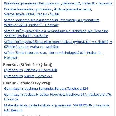
Královské gymnázium Petrovice s.r.o., Bellova 352, Praha 10 - Petrovice
Pražské humanitní gymnázium, školská právnická osoba,
Svatoslavova 333/4, Praha 4 - Nusle
Střední odborná škola automobilní, informatiky a Gymnázium,
Weilova 1270/4, Praha 10 - Hostivař
Střední průmyslová škola a Gymnázium Na Třebešíně, Na Třebešíně
2299/69, Praha 10 - Strašnice
Střední průmyslová škola elektrotechnická a gymnázium V Úžlabině, V
úžlabině 320/23, Praha 10 - Malešice
Střední škola Futurum, s.r.o., Hornoměcholupská 873, Praha 10 -
Hostivař
Benešov (Středočeský kraj)
Gymnázium, Benešov, Husova 470
Gymnázium, Vlašim, Tylova 271
Beroun (Středočeský kraj)
Gymnázium Joachima Barranda, Beroun, Talichova 824
Gymnázium Václava Hraběte, Hořovice, Jiráskova 617, Jiráskova 617/6,
Hořovice
Mateřská škola, základní škola a gymnázium VIA BEROUN, Hrnčířská
642, Beroun