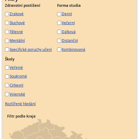
Zdravotní postižení
Forma studia
Zrakové
Denní
Sluchové
Večerní
Tělesné
Dálková
Mentální
Distanční
Specifické poruchy učení
Kombinovaná
Školy
Veřejné
Soukromé
Církevní
Vojenské
Rozšířené hledání
Filtr podle kraje