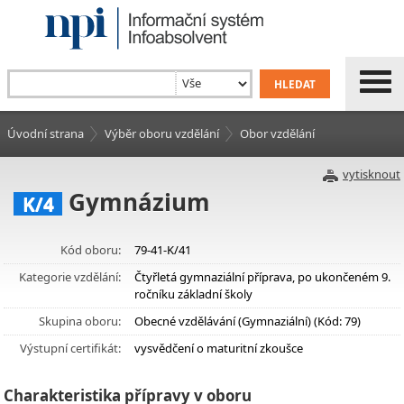
Úvodní strana
Výběr oboru vzdělání
Obor vzdělání
vytisknout
Gymnázium
K/4
Kód oboru:
79-41-K/41
Kategorie vzdělání:
Čtyřletá gymnaziální příprava, po ukončeném 9.
ročníku základní školy
Skupina oboru:
Obecné vzdělávání (Gymnaziální) (Kód: 79)
Výstupní certifikát:
vysvědčení o maturitní zkoušce
Charakteristika přípravy v oboru