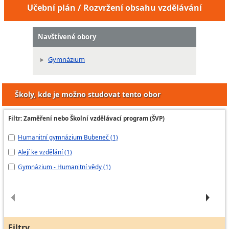
Učební plán / Rozvržení obsahu vzdělávání
Navštívené obory
Gymnázium
Školy, kde je možno studovat tento obor
Filtr: Zaměření nebo Školní vzdělávací program (ŠVP)
Humanitní gymnázium Bubeneč (1)
Gy
Alejí ke vzdělání (1)
Gy
Gymnázium - Humanitní vědy (1)
Na
Filtry