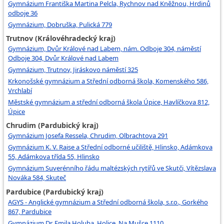
Gymnázium Františka Martina Pelcla, Rychnov nad Kněžnou, Hrdinů
odboje 36
Gymnázium, Dobruška, Pulická 779
Trutnov (Královéhradecký kraj)
Gymnázium, Dvůr Králové nad Labem, nám. Odboje 304, náměstí
Odboje 304, Dvůr Králové nad Labem
Gymnázium, Trutnov, Jiráskovo náměstí 325
Krkonošské gymnázium a Střední odborná škola, Komenského 586,
Vrchlabí
Městské gymnázium a střední odborná škola Úpice, Havlíčkova 812,
Úpice
Chrudim (Pardubický kraj)
Gymnázium Josefa Ressela, Chrudim, Olbrachtova 291
Gymnázium K. V. Raise a Střední odborné učiliště, Hlinsko, Adámkova
55, Adámkova třída 55, Hlinsko
Gymnázium Suverénního řádu maltézských rytířů ve Skutči, Vítězslava
Nováka 584, Skuteč
Pardubice (Pardubický kraj)
AGYS - Anglické gymnázium a Střední odborná škola, s.r.o., Gorkého
867, Pardubice
Gymnázium Dr. Emila Holuba, Holice, Na Mušce 1110