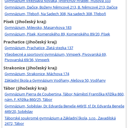
Gymnázium Vítězslava Nováka, Jindřichův Hradec, Husova 333
Gymnázium, Dačice, Boženy Němcové 213, B. Němcové 213, Dačice
Gymnázium, Třeboň, Na Sadech 308, Na sadech 308, Třeboň
Písek (Jihočeský kraj)
Gymnázium, Milevsko, Masarykova 183
Gymnázium, Písek, Komenského 89, Komenského 89/20, Písek
Prachatice (Jihočeský kraj)
Gymnázium, Prachatice, Zlatá stezka 137
Všeobecné a sportovní gymnázium, Vimperk, Pivovarská 69,
Pivovarská 69/36, Vimperk
Strakonice (Jihočeský kraj)
Gymnázium, Strakonice, Máchova 174
Základní škola a Gymnázium Vodňany, Alešova 50, Vodňany
Tábor (Jihočeský kraj)
Gymnázium Pierra de Coubertina, Tábor, Náměstí Františka Křižíka 860,
nám. F. Křižíka 860/25, Tábor
Gymnázium, Soběslav, Dr. Edvarda Beneše 449/II, tř. Dr. Edvarda Beneše
449/20, Soběslav
Táborské soukromé gymnázium a Základní škola, s.r.o., Zavadilská
2472, Tábor