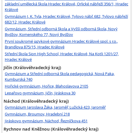
základní umělecká škola Hradec Králové, Orlické nábřeží 356/1, Hradec
Králové
Gymnázium J. K. Tyla, Hradec Králové, Tylovo nábř. 682, Tylovo nábřeží
682/12, Hradec Králové
Gymnázium, Střední odborná škola a Vyšší odborná škola, Nový
Bydžov, Komenského 77, Nový Bydžov
První soukromé jazykové gymnázium Hradec Králové spol. s r.o.,
Brandlova 875/15, Hradec Králové
Střední škola Sion High School, Hradec Králové, Na Kotli 1201/27,
Hradec Králové
Jičín (Královéhradecký kraj)
Gymnázium a Střední odborná škola pedagogická, Nová Paka,
Kumburská 740
Hořické gymnázium, Hořice, Blahoslavova 2105
Lepařovo gymnázium, Jičín, Jiráskova 30
Náchod (Královéhradecký kraj)
Gymnázium Jaroslava Žáka, Jaroměř, Lužická 423, Jaroměř
Gymnázium, Broumov, Hradební 218
Jiráskovo gymnázium, Náchod, Řezníčkova 451
Rychnov nad Kněžnou (Královéhradecký kraj)