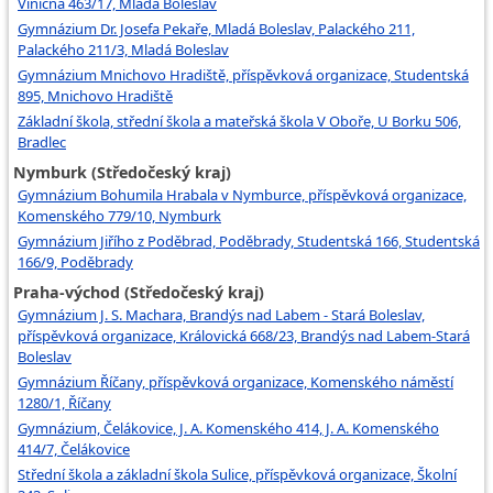
Viničná 463/17, Mladá Boleslav
Gymnázium Dr. Josefa Pekaře, Mladá Boleslav, Palackého 211,
Palackého 211/3, Mladá Boleslav
Gymnázium Mnichovo Hradiště, příspěvková organizace, Studentská
895, Mnichovo Hradiště
Základní škola, střední škola a mateřská škola V Oboře, U Borku 506,
Bradlec
Nymburk (Středočeský kraj)
Gymnázium Bohumila Hrabala v Nymburce, příspěvková organizace,
Komenského 779/10, Nymburk
Gymnázium Jiřího z Poděbrad, Poděbrady, Studentská 166, Studentská
166/9, Poděbrady
Praha-východ (Středočeský kraj)
Gymnázium J. S. Machara, Brandýs nad Labem - Stará Boleslav,
příspěvková organizace, Královická 668/23, Brandýs nad Labem-Stará
Boleslav
Gymnázium Říčany, příspěvková organizace, Komenského náměstí
1280/1, Říčany
Gymnázium, Čelákovice, J. A. Komenského 414, J. A. Komenského
414/7, Čelákovice
Střední škola a základní škola Sulice, příspěvková organizace, Školní