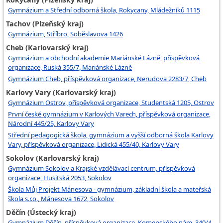
Gymnázium a Střední odborná škola, Rokycany, Mládežníků 1115
Tachov (Plzeňský kraj)
Gymnázium, Stříbro, Soběslavova 1426
Cheb (Karlovarský kraj)
Gymnázium a obchodní akademie Mariánské Lázně, příspěvková
organizace, Ruská 355/7, Mariánské Lázně
Gymnázium Cheb, příspěvková organizace, Nerudova 2283/7, Cheb
Karlovy Vary (Karlovarský kraj)
Gymnázium Ostrov, příspěvková organizace, Studentská 1205, Ostrov
První české gymnázium v Karlových Varech, příspěvková organizace,
Národní 445/25, Karlovy Vary
Střední pedagogická škola, gymnázium a vyšší odborná škola Karlovy
Vary, příspěvková organizace, Lidická 455/40, Karlovy Vary
Sokolov (Karlovarský kraj)
Gymnázium Sokolov a Krajské vzdělávací centrum, příspěvková
organizace, Husitská 2053, Sokolov
Škola Můj Projekt Mánesova - gymnázium, základní škola a mateřská
škola s.r.o., Mánesova 1672, Sokolov
Děčín (Ústecký kraj)
Gymnázium Děčín, příspěvková organizace, Komenského nám. 340/4,