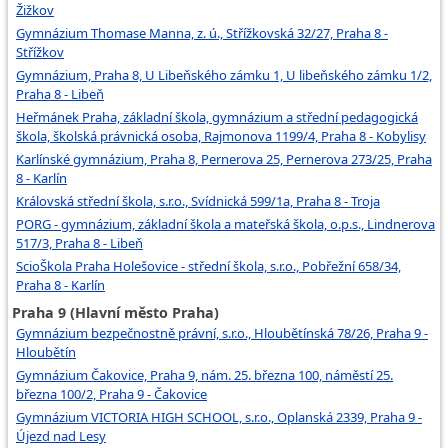
Žižkov
Gymnázium Thomase Manna, z. ú., Střížkovská 32/27, Praha 8 -
Střížkov
Gymnázium, Praha 8, U Libeňského zámku 1, U libeňského zámku 1/2,
Praha 8 - Libeň
Heřmánek Praha, základní škola, gymnázium a střední pedagogická
škola, školská právnická osoba, Rajmonova 1199/4, Praha 8 - Kobylisy
Karlínské gymnázium, Praha 8, Pernerova 25, Pernerova 273/25, Praha
8 - Karlín
Královská střední škola, s.r.o., Svídnická 599/1a, Praha 8 - Troja
PORG - gymnázium, základní škola a mateřská škola, o.p.s., Lindnerova
517/3, Praha 8 - Libeň
ScioŠkola Praha Holešovice - střední škola, s.r.o., Pobřežní 658/34,
Praha 8 - Karlín
Praha 9 (Hlavní město Praha)
Gymnázium bezpečnostně právní, s.r.o., Hloubětínská 78/26, Praha 9 -
Hloubětín
Gymnázium Čakovice, Praha 9, nám. 25. března 100, náměstí 25.
března 100/2, Praha 9 - Čakovice
Gymnázium VICTORIA HIGH SCHOOL, s.r.o., Oplanská 2339, Praha 9 -
Újezd nad Lesy