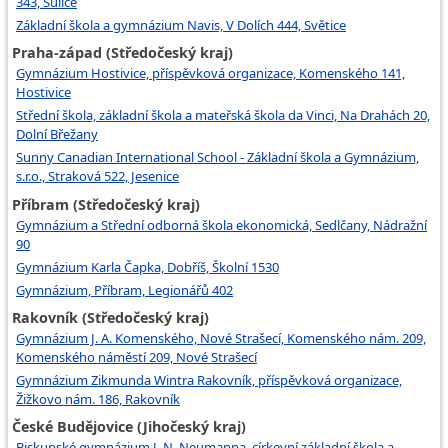
343, Sulice
Základní škola a gymnázium Navis, V Dolích 444, Světice
Praha-západ (Středočeský kraj)
Gymnázium Hostivice, příspěvková organizace, Komenského 141,
Hostivice
Střední škola, základní škola a mateřská škola da Vinci, Na Drahách 20,
Dolní Břežany
Sunny Canadian International School - Základní škola a Gymnázium,
s.r.o., Straková 522, Jesenice
Příbram (Středočeský kraj)
Gymnázium a Střední odborná škola ekonomická, Sedlčany, Nádražní
90
Gymnázium Karla Čapka, Dobříš, Školní 1530
Gymnázium, Příbram, Legionářů 402
Rakovník (Středočeský kraj)
Gymnázium J. A. Komenského, Nové Strašecí, Komenského nám. 209,
Komenského náměstí 209, Nové Strašecí
Gymnázium Zikmunda Wintra Rakovník, příspěvková organizace,
Žižkovo nám. 186, Rakovník
České Budějovice (Jihočeský kraj)
Biskupské gymnázium J. N. Neumanna, církevní základní škola a