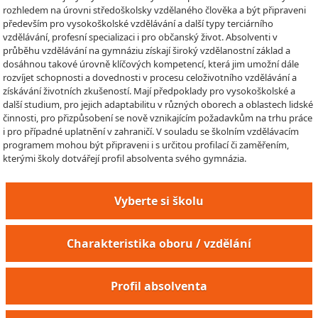
rozhledem na úrovni středoškolsky vzdělaného člověka a být připraveni
především pro vysokoškolské vzdělávání a další typy terciárního
vzdělávání, profesní specializaci i pro občanský život. Absolventi v
průběhu vzdělávání na gymnáziu získají široký vzdělanostní základ a
dosáhnou takové úrovně klíčových kompetencí, která jim umožní dále
rozvíjet schopnosti a dovednosti v procesu celoživotního vzdělávání a
získávání životních zkušeností. Mají předpoklady pro vysokoškolské a
další studium, pro jejich adaptabilitu v různých oborech a oblastech lidské
činnosti, pro přizpůsobení se nově vznikajícím požadavkům na trhu práce
i pro případné uplatnění v zahraničí. V souladu se školním vzdělávacím
programem mohou být připraveni i s určitou profilací či zaměřením,
kterými školy dotvářejí profil absolventa svého gymnázia.
Vyberte si školu
Charakteristika oboru / vzdělání
Profil absolventa