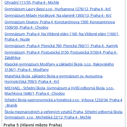
Ohradní 111/55, Praha 4 - Michle
Gymnázium Laury Bassi s.r.o., Hurbanova 1276/12, Praha 4 - Krč
Gymnázium Milady Horákové, Na planině 1393/13, Praha 4 - Krč
Gymnázium Opatov, Praha 4, Konstantinova 1500, Konstantinova
1500/50, Praha 4 - Chodov
Gymnázium, Praha 4, Na Vítězné pláni 1160, Na Vítězné pláni 1160/1,
Praha 4 - Nusle
Gymnázium, Praha 4, Písnická 760, Písnická 760/11, Praha 4 - Kamýk
Gymnázium, Praha 4, Postupická 3150, Postupická 3150/4, Praha 4 -
Záběhlice
Klasické gymnázium Modřany a základní škola, s.r.o., Rakovského
3136/1, Praha 4 - Modřany
Mateřská škola, základní škola a gymnázium sv. Augustina,
Hornokrčská 709/3, Praha 4 - Krč
MICHAEL - Střední škola, Gymnázium a Vyšší odborná škola, s.r.o.,
Machkova 1646/1, Praha 4 - Chodov
Střední škola gastronomická a hotelová s.r.o., Vrbova 1233/34, Praha 4
- Braník
Škola mezinárodních a veřejných vztahů Praha, Střední odborná škola,
Gymnázium, s.r.o., Michelská 22/12, Praha 4 - Michle
Praha 5 (Hlavní město Praha)