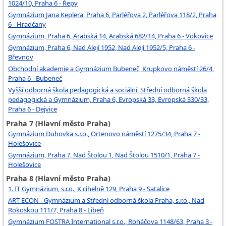
1024/10, Praha 6 - Řepy
Gymnázium Jana Keplera, Praha 6, Parléřova 2, Parléřova 118/2, Praha
6 - Hradčany
Gymnázium, Praha 6, Arabská 14, Arabská 682/14, Praha 6 - Vokovice
Gymnázium, Praha 6, Nad Alejí 1952, Nad Alejí 1952/5, Praha 6 -
Břevnov
Obchodní akademie a Gymnázium Bubeneč, Krupkovo náměstí 26/4,
Praha 6 - Bubeneč
Vyšší odborná škola pedagogická a sociální, Střední odborná škola
pedagogická a Gymnázium, Praha 6, Evropská 33, Evropská 330/33,
Praha 6 - Dejvice
Praha 7 (Hlavní město Praha)
Gymnázium Duhovka s.r.o., Ortenovo náměstí 1275/34, Praha 7 -
Holešovice
Gymnázium, Praha 7, Nad Štolou 1, Nad Štolou 1510/1, Praha 7 -
Holešovice
Praha 8 (Hlavní město Praha)
1. IT Gymnázium, s.r.o., K cihelně 129, Praha 9 - Satalice
ART ECON - Gymnázium a Střední odborná škola Praha, s.r.o., Nad
Rokoskou 111/7, Praha 8 - Libeň
Gymnázium FOSTRA International s.r.o., Roháčova 1148/63, Praha 3 -