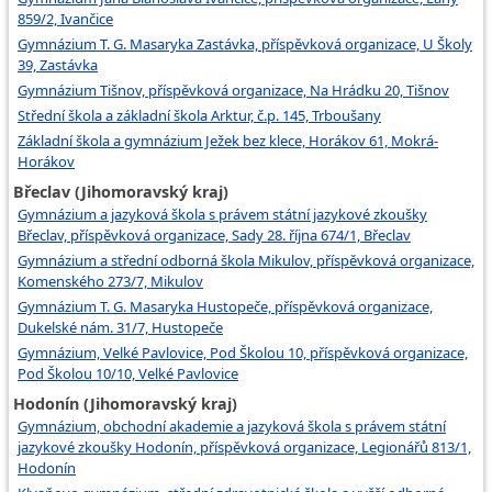
859/2, Ivančice
Gymnázium T. G. Masaryka Zastávka, příspěvková organizace, U Školy
39, Zastávka
Gymnázium Tišnov, příspěvková organizace, Na Hrádku 20, Tišnov
Střední škola a základní škola Arktur, č.p. 145, Trboušany
Základní škola a gymnázium Ježek bez klece, Horákov 61, Mokrá-
Horákov
Břeclav (Jihomoravský kraj)
Gymnázium a jazyková škola s právem státní jazykové zkoušky
Břeclav, příspěvková organizace, Sady 28. října 674/1, Břeclav
Gymnázium a střední odborná škola Mikulov, příspěvková organizace,
Komenského 273/7, Mikulov
Gymnázium T. G. Masaryka Hustopeče, příspěvková organizace,
Dukelské nám. 31/7, Hustopeče
Gymnázium, Velké Pavlovice, Pod Školou 10, příspěvková organizace,
Pod Školou 10/10, Velké Pavlovice
Hodonín (Jihomoravský kraj)
Gymnázium, obchodní akademie a jazyková škola s právem státní
jazykové zkoušky Hodonín, příspěvková organizace, Legionářů 813/1,
Hodonín