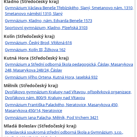
Kladno (Středočeský kraj)
Gymnázium Václava Beneše Třebízského, Slaný, Smetanovo nám. 1310,
Smetanovo náměstí 1310, Slaný
Gymnázium, Kladno, nám. Edvarda Beneše 1573
Sportovní gymnázium, Kladno, Plzeňská 3103
Kolín (Středočeský kraj)
Gymnázium, Český Brod, Vítězná 616
Gymnázium, Kolín III, Žižkova 162
Kutná Hora (Středočeský kraj)
Gymnázium a Střední odborná škola pedagogická, Čáslav, Masarykova
248, Masarykova 248/24, Čáslav
Gymnázium Jiřího Ortena, Kutná Hora, Jaselská 932
Mělník (Středočeský kraj)
Dvořákovo gymnázium Kralupy nad Vltavou, příspěvková organizace,
Dvořákovo nám. 800/9, Kralupy nad Vltavou
Gymnázium Františka Palackého, Neratovice, Masarykova 450,
Masarykova 450/14, Neratovice
Gymnázium Jana Palacha, Mělník, Pod Vrchem 3421
Mladá Boleslav (Středočeský kraj)
Boleslavská soukromá střední odborná škola a Gymnázium, s.r.o.,