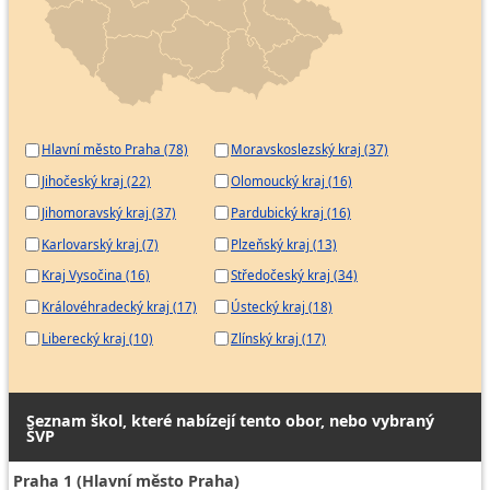
Hlavní město Praha (78)
Moravskoslezský kraj (37)
Jihočeský kraj (22)
Olomoucký kraj (16)
Jihomoravský kraj (37)
Pardubický kraj (16)
Karlovarský kraj (7)
Plzeňský kraj (13)
Kraj Vysočina (16)
Středočeský kraj (34)
Královéhradecký kraj (17)
Ústecký kraj (18)
Liberecký kraj (10)
Zlínský kraj (17)
Seznam škol, které nabízejí tento obor, nebo vybraný
ŠVP
Praha 1 (Hlavní město Praha)