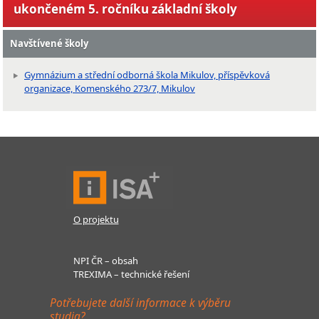
ukončeném 5. ročníku základní školy
Navštívené školy
Gymnázium a střední odborná škola Mikulov, příspěvková
organizace, Komenského 273/7, Mikulov
O projektu
NPI ČR – obsah
TREXIMA – technické řešení
Potřebujete další informace k výběru
studia?