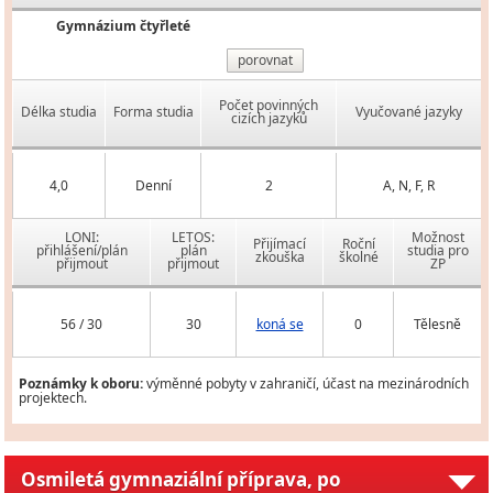
Gymnázium čtyřleté
porovnat
Počet povinných
Délka studia
Forma studia
Vyučované jazyky
cizích jazyků
4,0
Denní
2
A, N, F, R
LONI:
LETOS:
Možnost
Přijímací
Roční
přihlášení/plán
plán
studia pro
zkouška
školné
přijmout
přijmout
ZP
56 / 30
30
koná se
0
Tělesně
Poznámky k oboru:
výměnné pobyty v zahraničí, účast na mezinárodních
projektech.
Osmiletá gymnaziální příprava, po