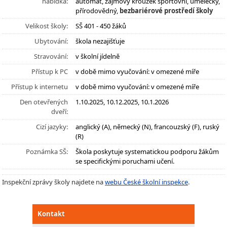
nabídka:
automat, zájmový kroužek sportovní, umělecký,
přírodovědný,
bezbariérové prostředí školy
Velikost školy:
SŠ 401 - 450 žáků
Ubytování:
škola nezajišťuje
Stravování:
v školní jídelně
Přístup k PC
v době mimo vyučování: v omezené míře
Přístup k internetu
v době mimo vyučování: v omezené míře
Den otevřených
1.10.2025, 10.12.2025, 10.1.2026
dveří:
Cizí jazyky:
anglický (A), německý (N), francouzský (F), ruský
(R)
Poznámka SŠ:
Škola poskytuje systematickou podporu žákům
se specifickými poruchami učení.
Inspekční zprávy školy najdete na
webu České školní inspekce
.
Kontakt