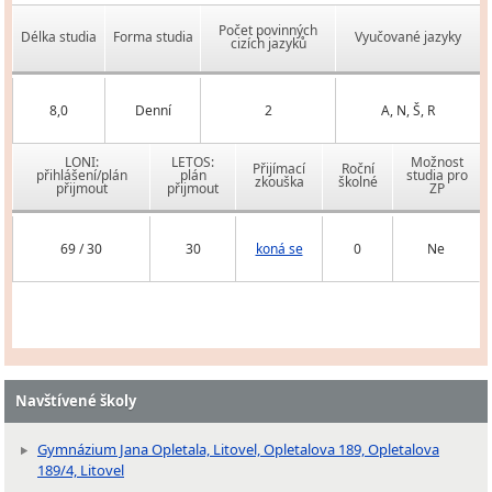
Počet povinných
Délka studia
Forma studia
Vyučované jazyky
cizích jazyků
8,0
Denní
2
A, N, Š, R
LONI:
LETOS:
Možnost
Přijímací
Roční
přihlášení/plán
plán
studia pro
zkouška
školné
přijmout
přijmout
ZP
69 / 30
30
koná se
0
Ne
Navštívené školy
Gymnázium Jana Opletala, Litovel, Opletalova 189, Opletalova
189/4, Litovel