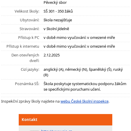
Pěvecký sbor
Velikost školy:
SŠ 301 - 350 žáků
Ubytování:
škola nezajišťuje
Stravování:
v školní jídelně
Přístup k PC
v době mimo vyučování: v omezené míře
Přístup k internetu
v době mimo vyučování: v omezené míře
Den otevřených
2.12.2025
dveří:
Cizí jazyky:
anglický (A), německý (N), španělský (Š), ruský
(R)
Poznámka SŠ:
Škola poskytuje systematickou podporu žákům
se specifickými poruchami učení.
Inspekční zprávy školy najdete na
webu České školní inspekce
.
Kontakt