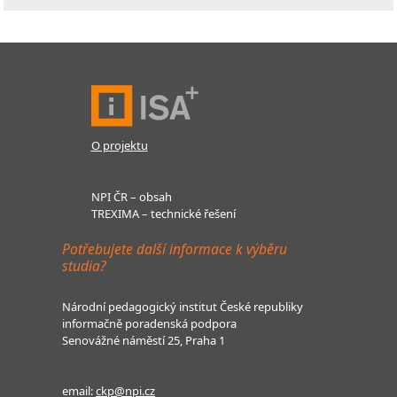
O projektu
NPI ČR – obsah
TREXIMA – technické řešení
Potřebujete další informace k výběru
studia?
Národní pedagogický institut České republiky
informačně poradenská podpora
Senovážné náměstí 25, Praha 1
email:
ckp@npi.cz