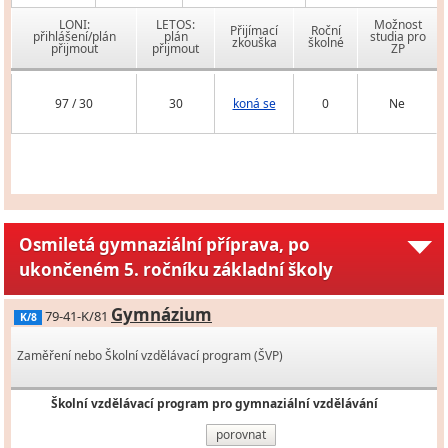
LONI:
LETOS:
Možnost
Přijímací
Roční
přihlášení/plán
plán
studia pro
zkouška
školné
přijmout
přijmout
ZP
97 / 30
30
koná se
0
Ne
Osmiletá gymnaziální příprava, po
ukončeném 5. ročníku základní školy
Gymnázium
79-41-K/81
K/8
Zaměření nebo Školní vzdělávací program (ŠVP)
Školní vzdělávací program pro gymnaziální vzdělávání
porovnat