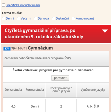
Specifické poruchy učení
Forma studia
:
Denní
Večerní
Dálková
Distanční
Kombinovaná
Čtyřletá gymnaziální příprava, po
ukončeném 9. ročníku základní školy
Gymnázium
79-41-K/41
K/4
Zaměření nebo Školní vzdělávací program (ŠVP)
Školní vzdělávací program pro gymnaziální vzdělávání
porovnat
Počet povinných
Délka studia
Forma studia
Vyučované jazyky
cizích jazyků
4,0
Denní
2
A, N, Š, R