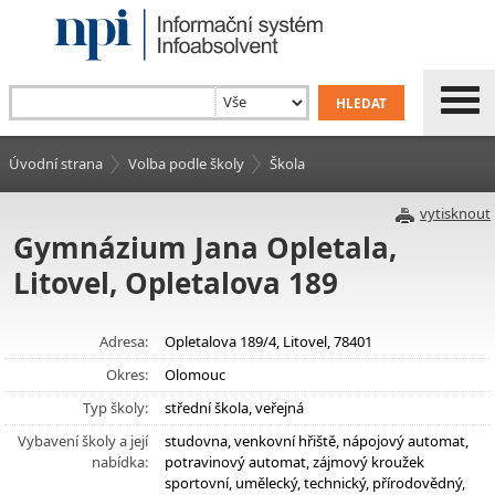
Úvodní strana
Volba podle školy
Škola
vytisknout
Gymnázium Jana Opletala,
Litovel, Opletalova 189
Adresa:
Opletalova 189/4, Litovel, 78401
Okres:
Olomouc
Typ školy:
střední škola, veřejná
Vybavení školy a její
studovna, venkovní hřiště, nápojový automat,
nabídka:
potravinový automat, zájmový kroužek
sportovní, umělecký, technický, přírodovědný,