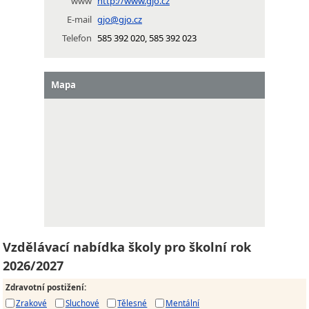
www
http://www.gjo.cz
E-mail
gjo@gjo.cz
Telefon
585 392 020, 585 392 023
Mapa
Vzdělávací nabídka školy pro školní rok
2026/2027
Zdravotní postižení
:
Zrakové
Sluchové
Tělesné
Mentální