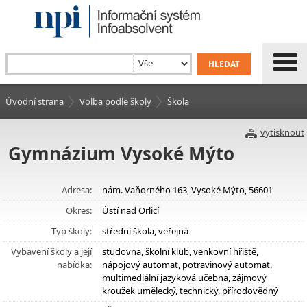
Úvodní strana
Volba podle školy
Škola
vytisknout
Gymnázium Vysoké Mýto
Adresa:
nám. Vaňorného 163, Vysoké Mýto, 56601
Okres:
Ústí nad Orlicí
Typ školy:
střední škola, veřejná
Vybavení školy a její
studovna, školní klub, venkovní hřiště,
nabídka:
nápojový automat, potravinový automat,
multimediální jazyková učebna, zájmový
kroužek umělecký, technický, přírodovědný