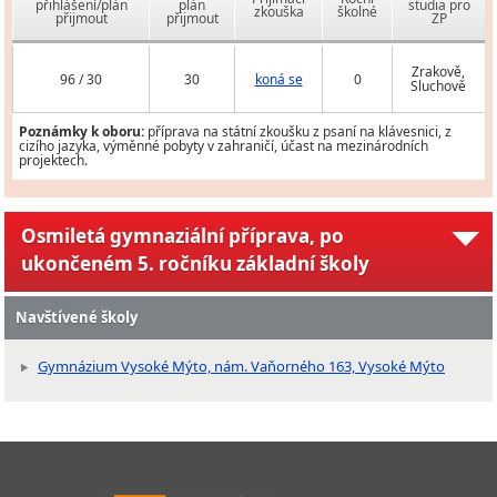
přihlášení/plán
plán
studia pro
zkouška
školné
přijmout
přijmout
ZP
Zrakově,
96 / 30
30
koná se
0
Sluchově
Poznámky k oboru:
příprava na státní zkoušku z psaní na klávesnici, z
cizího jazyka, výměnné pobyty v zahraničí, účast na mezinárodních
projektech.
Osmiletá gymnaziální příprava, po
ukončeném 5. ročníku základní školy
Navštívené školy
Gymnázium Vysoké Mýto, nám. Vaňorného 163, Vysoké Mýto