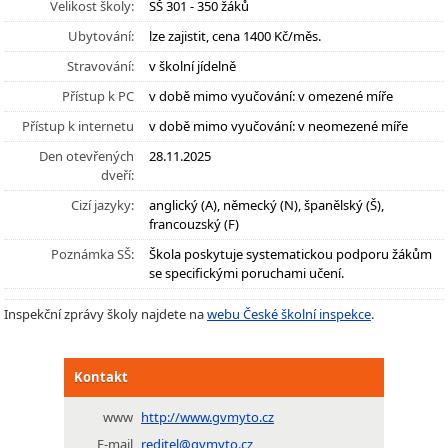
Velikost školy:
SŠ 301 - 350 žáků
Ubytování:
lze zajistit, cena 1400 Kč/měs.
Stravování:
v školní jídelně
Přístup k PC
v době mimo vyučování: v omezené míře
Přístup k internetu
v době mimo vyučování: v neomezené míře
Den otevřených
28.11.2025
dveří:
Cizí jazyky:
anglický (A), německý (N), španělský (Š),
francouzský (F)
Poznámka SŠ:
Škola poskytuje systematickou podporu žákům
se specifickými poruchami učení.
Inspekční zprávy školy najdete na
webu České školní inspekce
.
Kontakt
www
http://www.gvmyto.cz
E-mail
reditel@gvmyto.cz