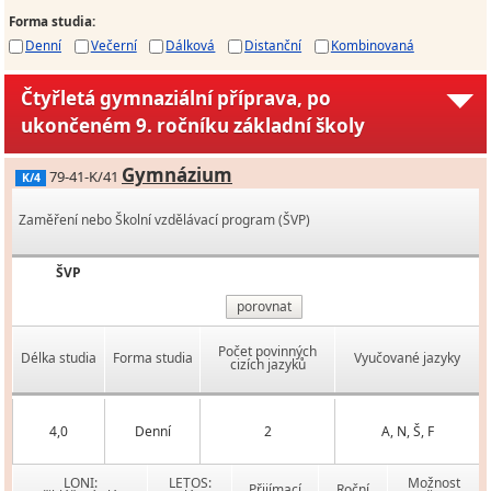
Forma studia
:
Denní
Večerní
Dálková
Distanční
Kombinovaná
Čtyřletá gymnaziální příprava, po
ukončeném 9. ročníku základní školy
Gymnázium
79-41-K/41
K/4
Zaměření nebo Školní vzdělávací program (ŠVP)
ŠVP
porovnat
Počet povinných
Délka studia
Forma studia
Vyučované jazyky
cizích jazyků
4,0
Denní
2
A, N, Š, F
LONI:
LETOS:
Možnost
Přijímací
Roční