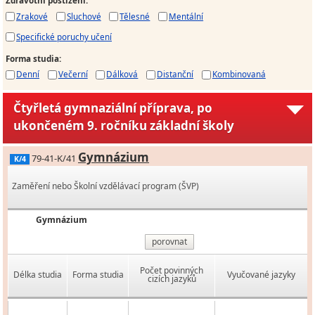
Zdravotní postižení
:
Zrakové
Sluchové
Tělesné
Mentální
Specifické poruchy učení
Forma studia
:
Denní
Večerní
Dálková
Distanční
Kombinovaná
Čtyřletá gymnaziální příprava, po
ukončeném 9. ročníku základní školy
Gymnázium
79-41-K/41
K/4
Zaměření nebo Školní vzdělávací program (ŠVP)
Gymnázium
porovnat
Počet povinných
Délka studia
Forma studia
Vyučované jazyky
cizích jazyků