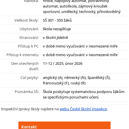
nabídka:
hřiště, nápojový automat, potravinový
automat, autoškola, zájmový kroužek
sportovní, umělecký, technický, přírodovědný
Velikost školy:
SŠ 301 - 350 žáků
Ubytování:
škola nezajišťuje
Stravování:
v školní jídelně
Přístup k PC
v době mimo vyučování: v neomezené míře
Přístup k internetu
v době mimo vyučování: v neomezené míře
Den otevřených
11-12 / 2025, únor 2026
dveří:
Cizí jazyky:
anglický (A), německý (N), španělský (Š),
francouzský (F), ruský (R)
Poznámka SŠ:
Škola poskytuje systematickou podporu žákům
se specifickými poruchami učení.
Inspekční zprávy školy najdete na
webu České školní inspekce
.
Kontakt