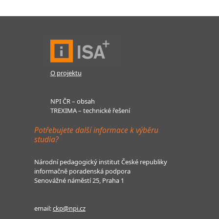
O projektu
NPI ČR – obsah
TREXIMA – technické řešení
Potřebujete další informace k výběru
studia?
Národní pedagogický institut České republiky
informačně poradenská podpora
Senovážné náměstí 25, Praha 1
email:
ckp@npi.cz