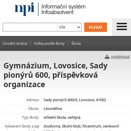
Úvodní strana
Volba podle školy
Škola
vytisknout
Gymnázium, Lovosice, Sady
pionýrů 600, příspěvková
organizace
Adresa:
Sady pionýrů 600/6, Lovosice, 41002
Okres:
Litoměřice
Typ školy:
střední škola, veřejná
Vybavení školy a její
studovna, školní klub, fitcentrum, venkovní