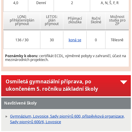
4,0
Denní
2
A, N, Š, F, R
LONI:
LETOS:
Možnost
Přijímací
Roční
přihlášení/plán
plán
studia pro
zkouška
školné
přijmout
přijmout
ZP
136 / 30
30
koná se
0
Tělesně
Poznámky k oboru:
certifikát ECDL, výměnné pobyty v zahraničí, účast na
mezinárodních projektech.
Osmiletá gymnaziální příprava, po
ukončeném 5. ročníku základní školy
Navštívené školy
Gymnázium, Lovosice, Sady pionýrů 600, příspěvková organizace,
Sady pionýrů 600/6, Lovosice