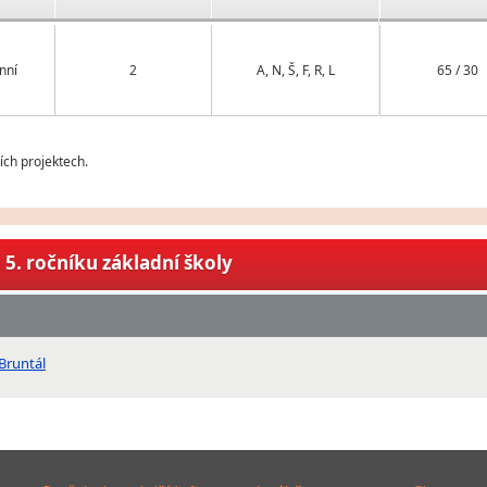
nní
2
A, N, Š, F, R, L
65 / 30
ch projektech.
5. ročníku základní školy
Bruntál