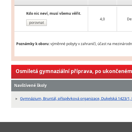
Kdo nic neví, musí všemu věřit.
4,0
De
porovnat
Poznámky k oboru:
výměnné pobyty v zahraničí, účast na mezinárodní
Osmiletá gymnaziální příprava, po ukončeném 
Navštívené školy
Gymnázium, Bruntál, příspěvková organizace, Dukelská 1423/1, 