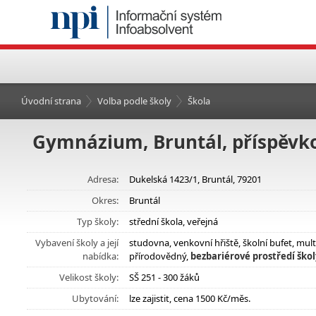
Úvodní strana
Volba podle školy
Škola
Gymnázium, Bruntál, příspěvk
Adresa:
Dukelská 1423/1, Bruntál, 79201
Okres:
Bruntál
Typ školy:
střední škola, veřejná
Vybavení školy a její
studovna, venkovní hřiště, školní bufet, mul
nabídka:
přírodovědný,
bezbariérové prostředí škol
Velikost školy:
SŠ 251 - 300 žáků
Ubytování:
lze zajistit, cena 1500 Kč/měs.