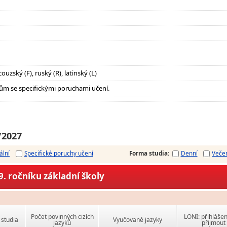
ouzský (F), ruský (R), latinský (L)
ům se specifickými poruchami učení.
/2027
ální
Specifické poruchy učení
Forma studia
:
Denní
Veče
. ročníku základní školy
Počet povinných cizích
LONI: přihlášen
studia
Vyučované jazyky
jazyků
přijmout