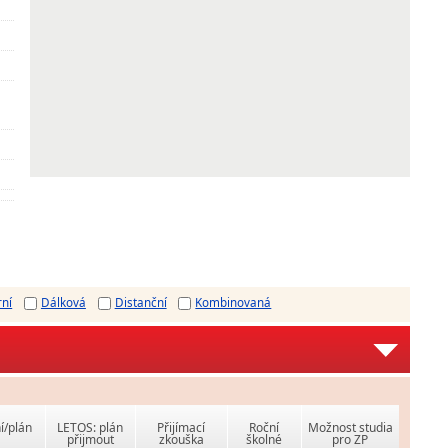
rní
Dálková
Distanční
Kombinovaná
í/plán
LETOS: plán
Přijímací
Roční
Možnost studia
přijmout
zkouška
školné
pro ZP