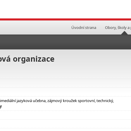
Úvodní strana
Obory, školy a
ová organizace
timediální jazyková učebna, zájmový kroužek sportovní, technický,
y