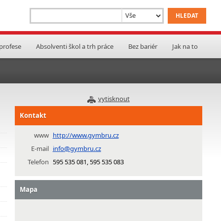
 profese
Absolventi škol a trh práce
Bez bariér
Jak na to
vytisknout
Kontakt
www
http://www.gymbru.cz
E-mail
info@gymbru.cz
Telefon
595 535 081, 595 535 083
Mapa