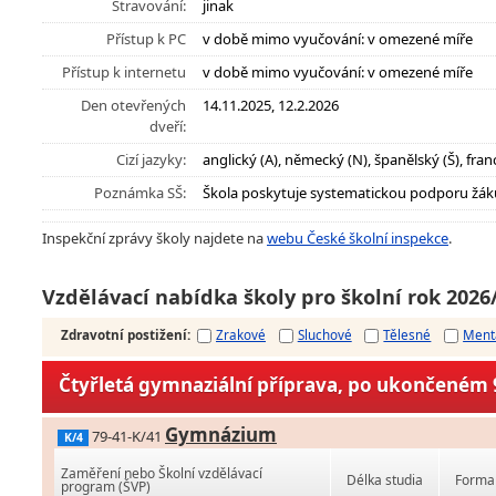
Stravování:
jinak
Přístup k PC
v době mimo vyučování: v omezené míře
Přístup k internetu
v době mimo vyučování: v omezené míře
Den otevřených
14.11.2025, 12.2.2026
dveří:
Cizí jazyky:
anglický (A), německý (N), španělský (Š), franc
Poznámka SŠ:
Škola poskytuje systematickou podporu žák
Inspekční zprávy školy najdete na
webu České školní inspekce
.
Vzdělávací nabídka školy pro školní rok 2026
Zdravotní postižení
:
Zrakové
Sluchové
Tělesné
Ment
Čtyřletá gymnaziální příprava, po ukončeném 9
Gymnázium
79-41-K/41
K/4
Zaměření nebo Školní vzdělávací
Délka studia
Forma 
program (ŠVP)