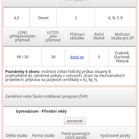
4,0
Denní
2
A, N, F, R
LONI:
LETOS:
Přijímací
Roční
Možnost
přihlášení/plán
plán
zkouška
školné
studia pro ZP
přijmout
přijmout
Zrakově,
99 / 30
30
koná se
0
Sluchově,
Tělesně
Poznámky k oboru:
možnost získat řidičský průkaz skupiny B
(zvýhodněně B), výměnné pobyty v zahraničí, účast na mezinárodních
projektech, příprava na jazykové certifikáty v AJ, NJ, FJ.
Zaměření nebo Školní vzdělávací program (ŠVP)
Gymnázium - Přírodní vědy
porovnat
Počet povinných
Délka studia
Forma studia
Vyučované jazyky
cizích jazyků