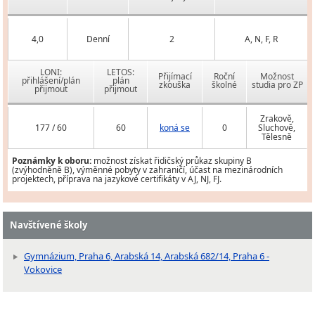
4,0
Denní
2
A, N, F, R
LONI:
LETOS:
Přijímací
Roční
Možnost
přihlášení/plán
plán
zkouška
školné
studia pro ZP
přijmout
přijmout
Zrakově,
177 / 60
60
koná se
0
Sluchově,
Tělesně
Poznámky k oboru:
možnost získat řidičský průkaz skupiny B
(zvýhodněně B), výměnné pobyty v zahraničí, účast na mezinárodních
projektech, příprava na jazykové certifikáty v AJ, NJ, FJ.
Navštívené školy
Gymnázium, Praha 6, Arabská 14, Arabská 682/14, Praha 6 -
Vokovice