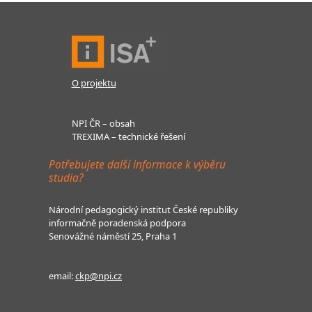
O projektu
NPI ČR – obsah
TREXIMA – technické řešení
Potřebujete další informace k výběru
studia?
Národní pedagogický institut České republiky
informačně poradenská podpora
Senovážné náměstí 25, Praha 1
email:
ckp@npi.cz