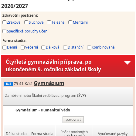
2026/2027
Zdravotní postižení
:
Zrakové
Sluchové
Tělesné
Mentální
Specifické poruchy učení
Forma studia
:
Denní
Večerní
Dálková
Distanční
Kombinovaná
Čtyřletá gymnaziální příprava, po
ukončeném 9. ročníku základní školy
Gymnázium
79-41-K/41
K/4
Zaměření nebo Školní vzdělávací program (ŠVP)
Gymnázium - Humanitní vědy
porovnat
Počet povinných
Délka studia
Forma studia
Vyučované jazyky
cizích jazyků