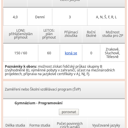
4,0
Denní
3
A, N, Š, F, R, L
LONI:
LETOS:
Přijímací
Roční
Možnost
přihlášení/plán
plán
zkouška
školné
studia pro ZP
přijmout
přijmout
Zrakově,
150 / 60
60
koná se
0
Sluchově,
Tělesně
Poznámky k oboru:
možnost získat řidičský průkaz skupiny B
(zvýhodněně B), výměnné pobyty v zahraničí, účast na mezinárodních
projektech, příprava na jazykové certifikáty v AJ, NJ, FJ.
Zaměření nebo Školní vzdělávací program (ŠVP)
Gymnázium - Programování
porovnat
Počet povinných
Délka studia
Forma studia
Vyučované jazyky
cizích jazyků