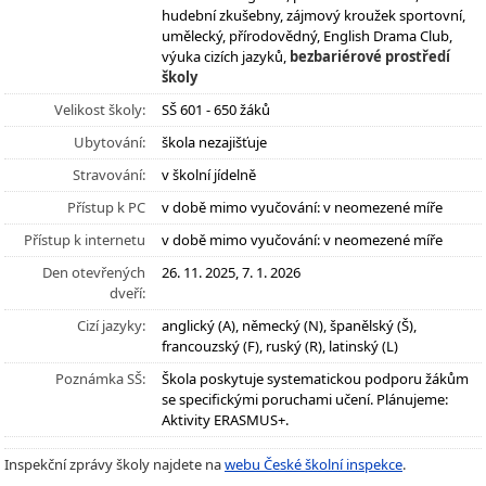
hudební zkušebny, zájmový kroužek sportovní,
umělecký, přírodovědný, English Drama Club,
výuka cizích jazyků,
bezbariérové prostředí
školy
Velikost školy:
SŠ 601 - 650 žáků
Ubytování:
škola nezajišťuje
Stravování:
v školní jídelně
Přístup k PC
v době mimo vyučování: v neomezené míře
Přístup k internetu
v době mimo vyučování: v neomezené míře
Den otevřených
26. 11. 2025, 7. 1. 2026
dveří:
Cizí jazyky:
anglický (A), německý (N), španělský (Š),
francouzský (F), ruský (R), latinský (L)
Poznámka SŠ:
Škola poskytuje systematickou podporu žákům
se specifickými poruchami učení. Plánujeme:
Aktivity ERASMUS+.
Inspekční zprávy školy najdete na
webu České školní inspekce
.