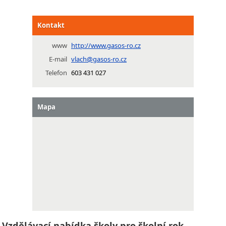
Kontakt
www
http://www.gasos-ro.cz
E-mail
vlach@gasos-ro.cz
Telefon
603 431 027
Mapa
Vzdělávací nabídka školy pro školní rok