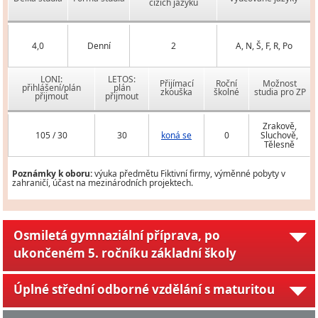
cizích jazyků
4,0
Denní
2
A, N, Š, F, R, Po
LONI:
LETOS:
Přijímací
Roční
Možnost
přihlášení/plán
plán
zkouška
školné
studia pro ZP
přijmout
přijmout
Zrakově,
105 / 30
30
koná se
0
Sluchově,
Tělesně
Poznámky k oboru:
výuka předmětu Fiktivní firmy, výměnné pobyty v
zahraničí, účast na mezinárodních projektech.
Osmiletá gymnaziální příprava, po
ukončeném 5. ročníku základní školy
Úplné střední odborné vzdělání s maturitou