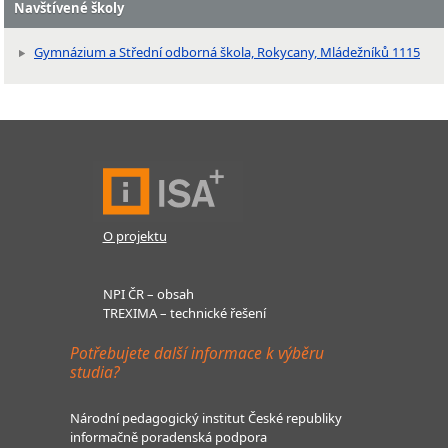
Navštívené školy
Gymnázium a Střední odborná škola, Rokycany, Mládežníků 1115
O projektu
NPI ČR – obsah
TREXIMA – technické řešení
Potřebujete další informace k výběru
studia?
Národní pedagogický institut České republiky
informačně poradenská podpora