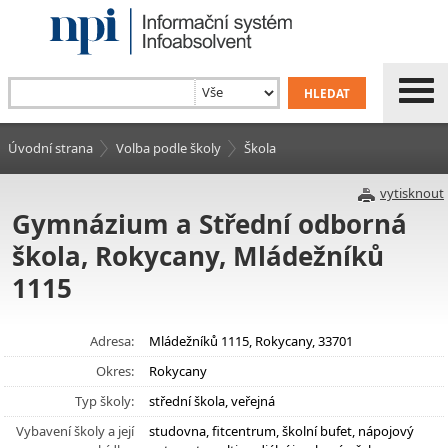
Úvodní strana
Volba podle školy
Škola
vytisknout
Gymnázium a Střední odborná
škola, Rokycany, Mládežníků
1115
Adresa:
Mládežníků 1115, Rokycany, 33701
Okres:
Rokycany
Typ školy:
střední škola, veřejná
Vybavení školy a její
studovna, fitcentrum, školní bufet, nápojový