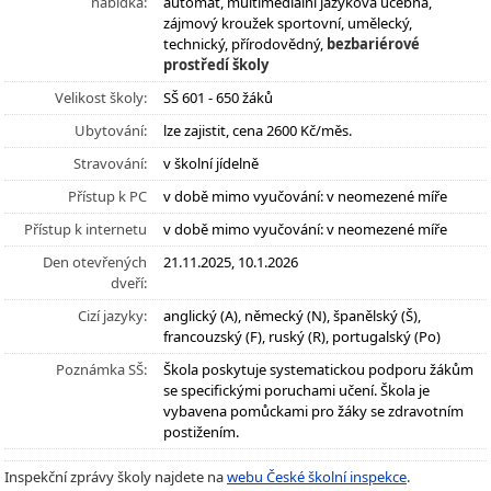
nabídka:
automat, multimediální jazyková učebna,
zájmový kroužek sportovní, umělecký,
technický, přírodovědný,
bezbariérové
prostředí školy
Velikost školy:
SŠ 601 - 650 žáků
Ubytování:
lze zajistit, cena 2600 Kč/měs.
Stravování:
v školní jídelně
Přístup k PC
v době mimo vyučování: v neomezené míře
Přístup k internetu
v době mimo vyučování: v neomezené míře
Den otevřených
21.11.2025, 10.1.2026
dveří:
Cizí jazyky:
anglický (A), německý (N), španělský (Š),
francouzský (F), ruský (R), portugalský (Po)
Poznámka SŠ:
Škola poskytuje systematickou podporu žákům
se specifickými poruchami učení. Škola je
vybavena pomůckami pro žáky se zdravotním
postižením.
Inspekční zprávy školy najdete na
webu České školní inspekce
.