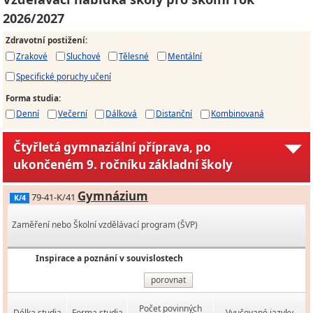
2026/2027
Zdravotní postižení
:
Zrakové
Sluchové
Tělesné
Mentální
Specifické poruchy učení
Forma studia
:
Denní
Večerní
Dálková
Distanční
Kombinovaná
Čtyřletá gymnaziální příprava, po
ukončeném 9. ročníku základní školy
Gymnázium
79-41-K/41
K/4
Zaměření nebo Školní vzdělávací program (ŠVP)
Inspirace a poznání v souvislostech
porovnat
Počet povinných
Délka studia
Forma studia
Vyučované jazyky