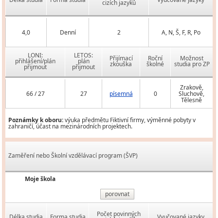
cizích jazyků
4,0
Denní
2
A, N, Š, F, R, Po
LONI:
LETOS:
Přijímací
Roční
Možnost
přihlášení/plán
plán
zkouška
školné
studia pro ZP
přijmout
přijmout
Zrakově,
66 / 27
27
písemná
0
Sluchově,
Tělesně
Poznámky k oboru:
výuka předmětu Fiktivní firmy, výměnné pobyty v
zahraničí, účast na mezinárodních projektech.
Zaměření nebo Školní vzdělávací program (ŠVP)
Moje škola
porovnat
Počet povinných
Délka studia
Forma studia
Vyučované jazyky