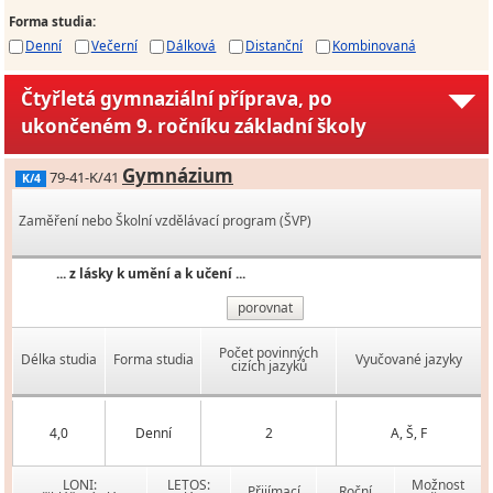
Forma studia
:
Denní
Večerní
Dálková
Distanční
Kombinovaná
Čtyřletá gymnaziální příprava, po
ukončeném 9. ročníku základní školy
Gymnázium
79-41-K/41
K/4
Zaměření nebo Školní vzdělávací program (ŠVP)
... z lásky k umění a k učení ...
porovnat
Počet povinných
Délka studia
Forma studia
Vyučované jazyky
cizích jazyků
4,0
Denní
2
A, Š, F
LONI:
LETOS:
Možnost
Přijímací
Roční