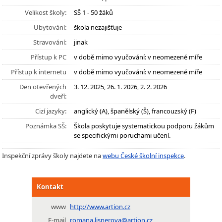
Velikost školy:
SŠ 1 - 50 žáků
Ubytování:
škola nezajišťuje
Stravování:
jinak
Přístup k PC
v době mimo vyučování: v neomezené míře
Přístup k internetu
v době mimo vyučování: v neomezené míře
Den otevřených
3. 12. 2025, 26. 1. 2026, 2. 2. 2026
dveří:
Cizí jazyky:
anglický (A), španělský (Š), francouzský (F)
Poznámka SŠ:
Škola poskytuje systematickou podporu žákům
se specifickými poruchami učení.
Inspekční zprávy školy najdete na
webu České školní inspekce
.
Kontakt
www
http://www.artion.cz
E-mail
romana.lisnerova@artion.cz