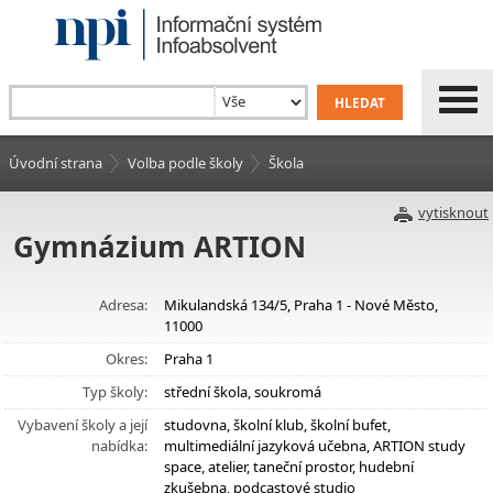
Úvodní strana
Volba podle školy
Škola
vytisknout
Gymnázium ARTION
Adresa:
Mikulandská 134/5, Praha 1 - Nové Město,
11000
Okres:
Praha 1
Typ školy:
střední škola, soukromá
Vybavení školy a její
studovna, školní klub, školní bufet,
nabídka:
multimediální jazyková učebna, ARTION study
space, atelier, taneční prostor, hudební
zkušebna, podcastové studio