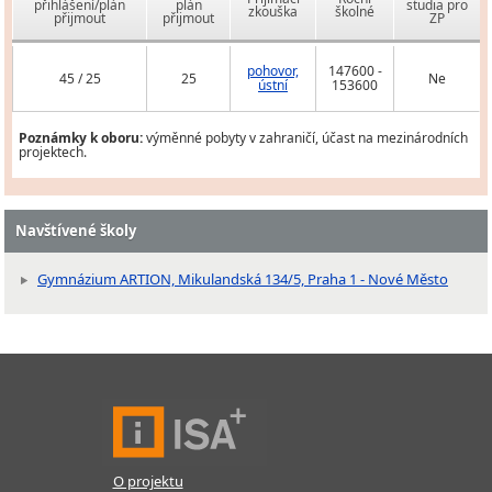
přihlášení/plán
plán
studia pro
zkouška
školné
přijmout
přijmout
ZP
pohovor,
147600 -
45 / 25
25
Ne
ústní
153600
Poznámky k oboru:
výměnné pobyty v zahraničí, účast na mezinárodních
projektech.
Navštívené školy
Gymnázium ARTION, Mikulandská 134/5, Praha 1 - Nové Město
O projektu