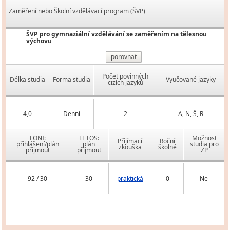
Zaměření nebo Školní vzdělávací program (ŠVP)
ŠVP pro gymnaziální vzdělávání se zaměřením na tělesnou
výchovu
porovnat
Počet povinných
Délka studia
Forma studia
Vyučované jazyky
cizích jazyků
4,0
Denní
2
A, N, Š, R
LONI:
LETOS:
Možnost
Přijímací
Roční
přihlášení/plán
plán
studia pro
zkouška
školné
přijmout
přijmout
ZP
92 / 30
30
praktická
0
Ne