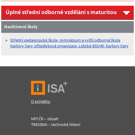
Úplné střední odborné vzdělání s maturitou
Navštívené školy
Střední pedagogická škola, gymnázium a vyšší odborná škola
Karlovy Vary, příspěvková organizace, Lidická 455/40, Karlovy Vary
O projektu
NPI ČR – obsah
TREXIMA – technické řešení