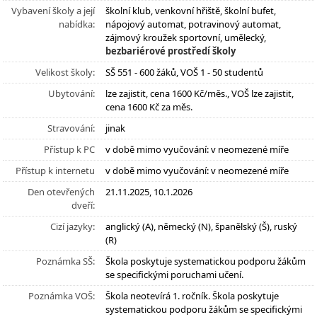
Vybavení školy a její
školní klub, venkovní hřiště, školní bufet,
nabídka:
nápojový automat, potravinový automat,
zájmový kroužek sportovní, umělecký,
bezbariérové prostředí školy
Velikost školy:
SŠ 551 - 600 žáků, VOŠ 1 - 50 studentů
Ubytování:
lze zajistit, cena 1600 Kč/měs., VOŠ lze zajistit,
cena 1600 Kč za měs.
Stravování:
jinak
Přístup k PC
v době mimo vyučování: v neomezené míře
Přístup k internetu
v době mimo vyučování: v neomezené míře
Den otevřených
21.11.2025, 10.1.2026
dveří:
Cizí jazyky:
anglický (A), německý (N), španělský (Š), ruský
(R)
Poznámka SŠ:
Škola poskytuje systematickou podporu žákům
se specifickými poruchami učení.
Poznámka VOŠ:
Škola neotevírá 1. ročník. Škola poskytuje
systematickou podporu žákům se specifickými