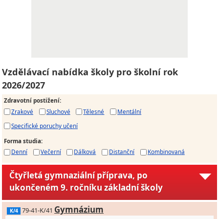
Vzdělávací nabídka školy pro školní rok
2026/2027
Zdravotní postižení
:
Zrakové
Sluchové
Tělesné
Mentální
Specifické poruchy učení
Forma studia
:
Denní
Večerní
Dálková
Distanční
Kombinovaná
Čtyřletá gymnaziální příprava, po
ukončeném 9. ročníku základní školy
Gymnázium
79-41-K/41
K/4