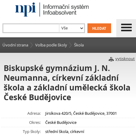
Úvodní strana
Volba podle školy
Škola
vytisknout
Biskupské gymnázium J. N.
Neumanna, církevní základní
škola a základní umělecká škola
České Budějovice
Adresa:
Jirsíkova 420/5, České Budějovice, 37001
Okres:
České Budějovice
Typ školy:
střední škola, církevní