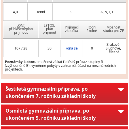
4,0
Denní
3
A, N, F, L
LONI:
LETOS:
Přijímací
Roční
Možnost
přihlášení/plán
plán
zkouška
školné
studia pro ZP
přijmout
přijmout
Zrakově,
107 / 28
30
koná se
0
Sluchově,
Tělesně
Poznámky k oboru:
možnost získat řidičský průkaz skupiny B
(zvýhodněně B), výměnné pobyty v zahraničí, účast na mezinárodních
projektech.
Šestiletá gymnaziální příprava, po
ukončeném 7. ročníku základní školy
Osmiletá gymnaziální příprava, po
ukončeném 5. ročníku základní školy