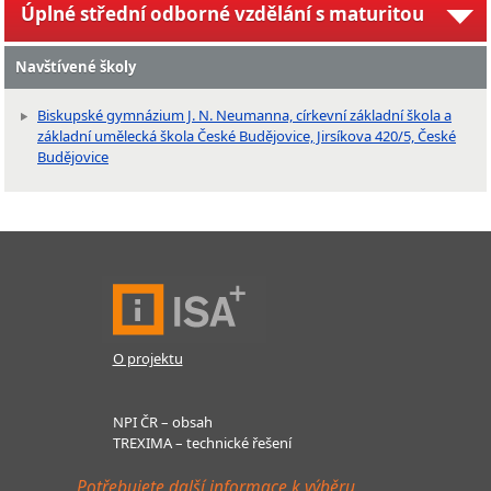
Úplné střední odborné vzdělání s maturitou
Navštívené školy
Biskupské gymnázium J. N. Neumanna, církevní základní škola a
základní umělecká škola České Budějovice, Jirsíkova 420/5, České
Budějovice
O projektu
NPI ČR – obsah
TREXIMA – technické řešení
Potřebujete další informace k výběru