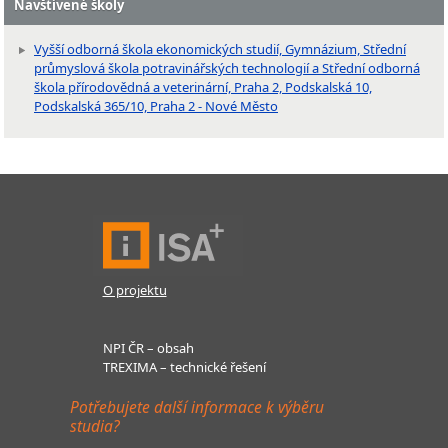
Navštívené školy
Vyšší odborná škola ekonomických studií, Gymnázium, Střední
průmyslová škola potravinářských technologií a Střední odborná
škola přírodovědná a veterinární, Praha 2, Podskalská 10,
Podskalská 365/10, Praha 2 - Nové Město
O projektu
NPI ČR – obsah
TREXIMA – technické řešení
Potřebujete další informace k výběru
studia?