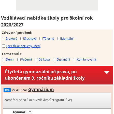
Vzdělávací nabídka školy pro školní rok
2026/2027
Zdravotní postižení
:
Zrakové
Sluchové
Tělesné
Mentální
Specifické poruchy učení
Forma studia
:
Denní
Večerní
Dálková
Distanční
Kombinovaná
Čtyřletá gymnaziální příprava, po
ukončeném 9. ročníku základní školy
Gymnázium
79-41-K/41
K/4
Zaměření nebo Školní vzdělávací program (ŠVP)
Gymnázium