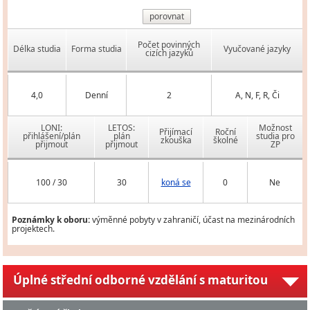
porovnat
Počet povinných
Délka studia
Forma studia
Vyučované jazyky
cizích jazyků
4,0
Denní
2
A, N, F, R, Či
LONI:
LETOS:
Možnost
Přijímací
Roční
přihlášení/plán
plán
studia pro
zkouška
školné
přijmout
přijmout
ZP
100 / 30
30
koná se
0
Ne
Poznámky k oboru:
výměnné pobyty v zahraničí, účast na mezinárodních
projektech.
Úplné střední odborné vzdělání s maturitou