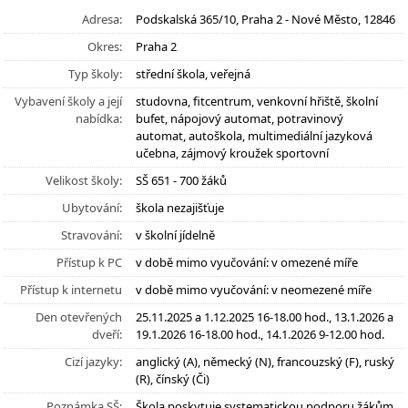
Adresa:
Podskalská 365/10, Praha 2 - Nové Město, 12846
Okres:
Praha 2
Typ školy:
střední škola, veřejná
Vybavení školy a její
studovna, fitcentrum, venkovní hřiště, školní
nabídka:
bufet, nápojový automat, potravinový
automat, autoškola, multimediální jazyková
učebna, zájmový kroužek sportovní
Velikost školy:
SŠ 651 - 700 žáků
Ubytování:
škola nezajišťuje
Stravování:
v školní jídelně
Přístup k PC
v době mimo vyučování: v omezené míře
Přístup k internetu
v době mimo vyučování: v neomezené míře
Den otevřených
25.11.2025 a 1.12.2025 16-18.00 hod., 13.1.2026 a
dveří:
19.1.2026 16-18.00 hod., 14.1.2026 9-12.00 hod.
Cizí jazyky:
anglický (A), německý (N), francouzský (F), ruský
(R), čínský (Či)
Poznámka SŠ:
Škola poskytuje systematickou podporu žákům