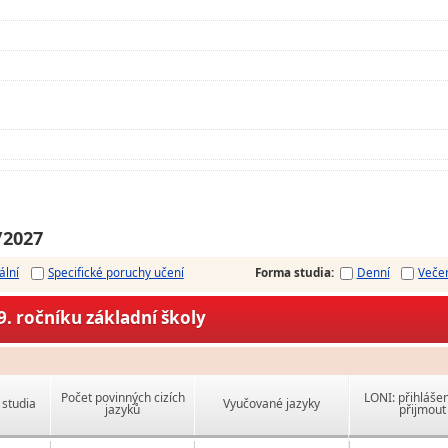
/2027
ální
Specifické poruchy učení
Forma studia
:
Denní
Veče
. ročníku základní školy
Počet povinných cizích
LONI: přihlášen
studia
Vyučované jazyky
jazyků
přijmout