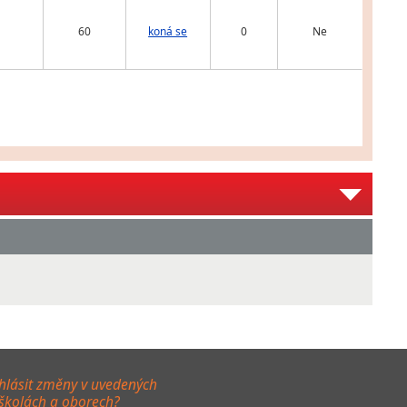
60
koná se
0
Ne
hlásit změny v uvedených
 školách a oborech?