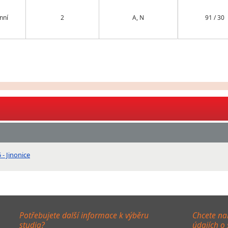
nní
2
A, N
91 / 30
- Jinonice
Potřebujete další informace k výběru
Chcete na
studia?
údajích o