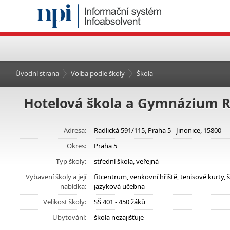
Úvodní strana
Volba podle školy
Škola
Hotelová škola a Gymnázium R
Adresa:
Radlická 591/115, Praha 5 - Jinonice, 15800
Okres:
Praha 5
Typ školy:
střední škola, veřejná
Vybavení školy a její
fitcentrum, venkovní hřiště, tenisové kurty,
nabídka:
jazyková učebna
Velikost školy:
SŠ 401 - 450 žáků
Ubytování:
škola nezajišťuje