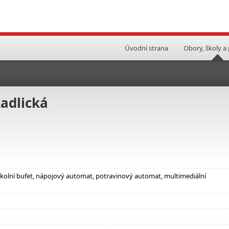
Úvodní strana
Obory, školy a
adlická
 školní bufet, nápojový automat, potravinový automat, multimediální