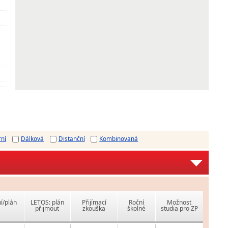
rní
Dálková
Distanční
Kombinovaná
í/plán
LETOS: plán
Přijímací
Roční
Možnost
přijmout
zkouška
školné
studia pro ZP