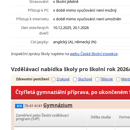
Stravování:
v školní jídelně
Přístup k PC
v době mimo vyučování: není možný
Přístup k internetu
v době mimo vyučování: není umožněn
Den otevřených
10.12.2025, 20.1.2026
dveří:
Cizí jazyky:
anglický (A), německý (N)
Inspekční zprávy školy najdete na
webu České školní inspekce
.
Vzdělávací nabídka školy pro školní rok 2026
Zdravotní postižení
:
Zrakové
Sluchové
Tělesné
Ment
Čtyřletá gymnaziální příprava, po ukončeném 9
Gymnázium
79-41-K/41
K/4
Zaměření nebo Školní vzdělávací
Délka studia
Forma 
program (ŠVP)