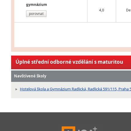
gymnázium
4,0
De
porovnat
Úplné střední odborné vzdělání s maturitou
Navštívené školy
Hotelová škola a Gymnázium Radlická, Radlická 591/115, Praha 5 