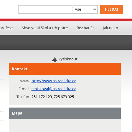
 profese
Absolventi škol a trh práce
Bez bariér
Jak na to
vytisknout
Kontakt
www
http://www.hs-radlicka.cz
E-mail
smiskoval@hs-radlicka.cz
Telefon
251 172 123, 725 679 925
Mapa