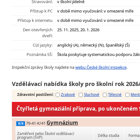
Stravování:
v školní jídelně
Přístup k PC
v době mimo vyučování: v omezené míře
Přístup k internetu
v době mimo vyučování: v omezené míře
Den otevřených
25. 11. 2025, 20. 1. 2026
dveří:
Cizí jazyky:
anglický (A), německý (N), španělský (Š)
Poznámka SŠ:
Škola poskytuje systematickou podporu žák
Inspekční zprávy školy najdete na
webu České školní inspekce
.
Vzdělávací nabídka školy pro školní rok 2026
Zdravotní postižení
:
Zrakové
Sluchové
Tělesné
Ment
Čtyřletá gymnaziální příprava, po ukončeném 9
Gymnázium
79-41-K/41
K/4
Zaměření nebo Školní vzdělávací
Délka studia
Forma 
program (ŠVP)