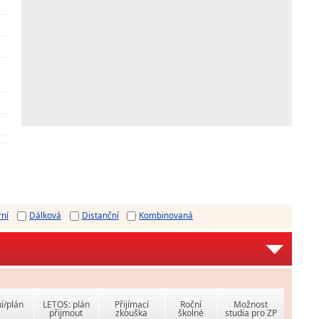
rní
Dálková
Distanční
Kombinovaná
í/plán
LETOS: plán
Přijímací
Roční
Možnost
přijmout
zkouška
školné
studia pro ZP