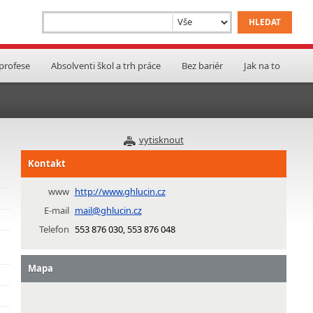
 profese
Absolventi škol a trh práce
Bez bariér
Jak na to
vytisknout
Kontakt
www
http://www.ghlucin.cz
E-mail
mail@ghlucin.cz
Telefon
553 876 030, 553 876 048
Mapa