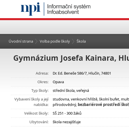
Úvodní strana
Volba podle školy
Škola
Gymnázium Josefa Kainara, Hlu
Adresa:
Dr. Ed. Beneše 586/7, Hlučín, 74801
Okres:
Opava
Typ školy:
střední škola, veřejná
Vybavení školy a její
studovna, venkovní hřiště, školní bufet, mu
nabídka:
přírodovědný,
bezbariérové prostředí škol
Velikost školy:
SŠ 251 - 300 žáků
Ubytování:
škola nezajišťuje