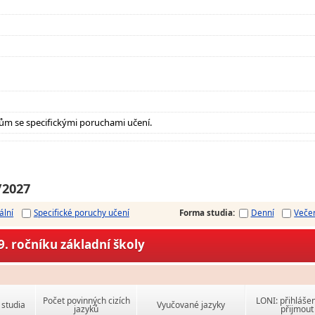
ům se specifickými poruchami učení.
/2027
ální
Specifické poruchy učení
Forma studia
:
Denní
Veče
. ročníku základní školy
Počet povinných cizích
LONI: přihlášen
studia
Vyučované jazyky
jazyků
přijmout