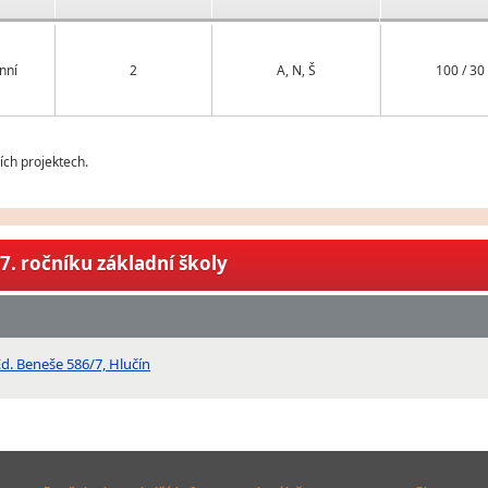
nní
2
A, N, Š
100 / 30
ch projektech.
7. ročníku základní školy
d. Beneše 586/7, Hlučín