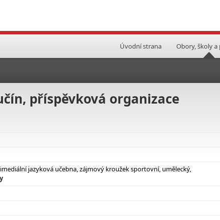
Úvodní strana
Obory, školy a
čín, příspěvková organizace
ltimediální jazyková učebna, zájmový kroužek sportovní, umělecký,
y