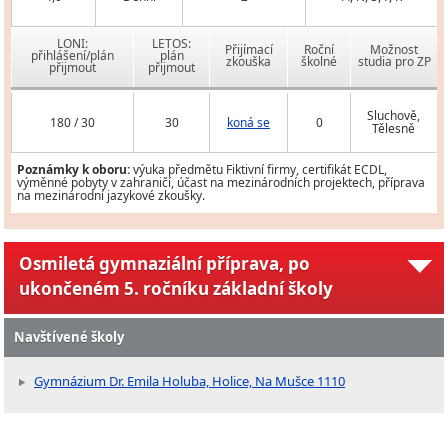
LONI:
LETOS:
Přijímací
Roční
Možnost
přihlášení/plán
plán
zkouška
školné
studia pro ZP
přijmout
přijmout
Sluchově,
180 / 30
30
koná se
0
Tělesně
Poznámky k oboru:
výuka předmětu Fiktivní firmy, certifikát ECDL,
výměnné pobyty v zahraničí, účast na mezinárodních projektech, příprava
na mezinárodní jazykové zkoušky.
Osmiletá gymnaziální příprava, po
ukončeném 5. ročníku základní školy
Navštívené školy
Gymnázium Dr. Emila Holuba, Holice, Na Mušce 1110