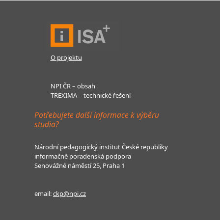
O projektu
NPI ČR – obsah
TREXIMA – technické řešení
Potřebujete další informace k výběru
studia?
Národní pedagogický institut České republiky
informačně poradenská podpora
Senovážné náměstí 25, Praha 1
email:
ckp@npi.cz