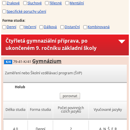
Zrakové
Sluchové
Tělesné
Mentální
Specifické poruchy učení
Forma studia
:
Denní
Večerní
Dálková
Distanční
Kombinovaná
Čtyřletá gymnaziální příprava, po
ukončeném 9. ročníku základní školy
Gymnázium
79-41-K/41
K/4
Zaměření nebo Školní vzdělávací program (ŠVP)
Holub
porovnat
Počet povinných
Délka studia
Forma studia
Vyučované jazyky
cizích jazyků
4,0
Denní
2
A, N, Š, F, R