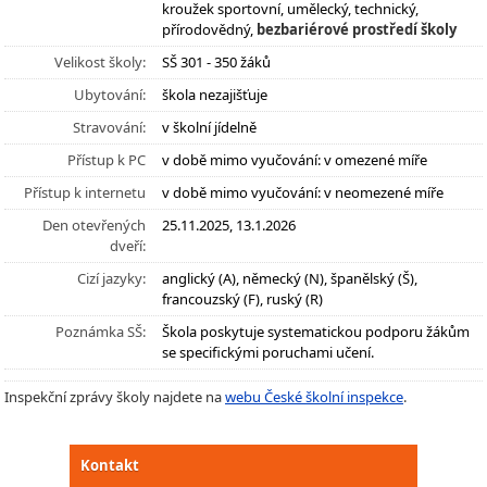
kroužek sportovní, umělecký, technický,
přírodovědný,
bezbariérové prostředí školy
Velikost školy:
SŠ 301 - 350 žáků
Ubytování:
škola nezajišťuje
Stravování:
v školní jídelně
Přístup k PC
v době mimo vyučování: v omezené míře
Přístup k internetu
v době mimo vyučování: v neomezené míře
Den otevřených
25.11.2025, 13.1.2026
dveří:
Cizí jazyky:
anglický (A), německý (N), španělský (Š),
francouzský (F), ruský (R)
Poznámka SŠ:
Škola poskytuje systematickou podporu žákům
se specifickými poruchami učení.
Inspekční zprávy školy najdete na
webu České školní inspekce
.
Kontakt