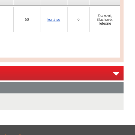
Zrakově,
60
koná se
0
Sluchově,
Tělesně