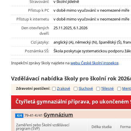
Stravování:
v školní jídelně
Přístup k PC
v době mimo vyučování: v neomezené míře
Přístup k internetu
v době mimo vyučování: v neomezené míře
Den otevřených
25.11.2025, 6.1.2026
dveří:
Cizí jazyky:
anglický (A), německý (N), španělský (Š), franc
Poznámka SŠ:
Škola poskytuje systematickou podporu žák
Inspekční zprávy školy najdete na
webu České školní inspekce
.
Vzdělávací nabídka školy pro školní rok 2026
Zdravotní postižení
:
Zrakové
Sluchové
Tělesné
Ment
Čtyřletá gymnaziální příprava, po ukončeném 9
Gymnázium
79-41-K/41
K/4
Zaměření nebo Školní vzdělávací
Délka studia
Forma 
program (ŠVP)