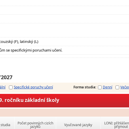
ouzský (F), latinský (L)
ům se specifickými poruchami učení.
/2027
ální
Specifické poruchy učení
Forma studia
:
Denní
Veče
. ročníku základní školy
Počet povinných cizích
LONI: přihlášen
studia
Vyučované jazyky
jazyků
přijmout