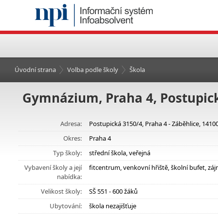
Úvodní strana
Volba podle školy
Škola
Gymnázium, Praha 4, Postupic
Adresa:
Postupická 3150/4, Praha 4 - Záběhlice, 1410
Okres:
Praha 4
Typ školy:
střední škola, veřejná
Vybavení školy a její
fitcentrum, venkovní hřiště, školní bufet, z
nabídka:
Velikost školy:
SŠ 551 - 600 žáků
Ubytování:
škola nezajišťuje