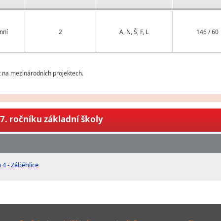
nní
2
A, N, Š, F, L
146 / 60
t na mezinárodních projektech.
7. ročníku základní školy
4 - Záběhlice