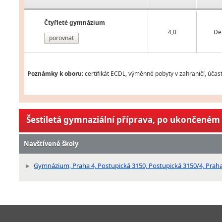
Čtyřleté gymnázium
4,0
De
porovnat
Poznámky k oboru:
certifikát ECDL, výměnné pobyty v zahraničí, účas
Šestiletá gymnaziální příprava, po ukončeném 
Navštívené školy
Gymnázium, Praha 4, Postupická 3150, Postupická 3150/4, Praha 