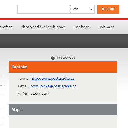
 profese
Absolventi škol a trh práce
Bez bariér
Jak na to
vytisknout
Kontakt
www
http://www.postupicka.cz
E-mail
postupicka@postupicka.cz
Telefon
246 007 400
Mapa