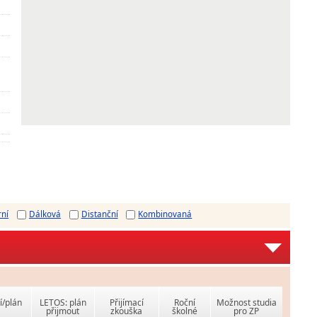
rní
Dálková
Distanční
Kombinovaná
í/plán
LETOS: plán
Přijímací
Roční
Možnost studia
přijmout
zkouška
školné
pro ZP