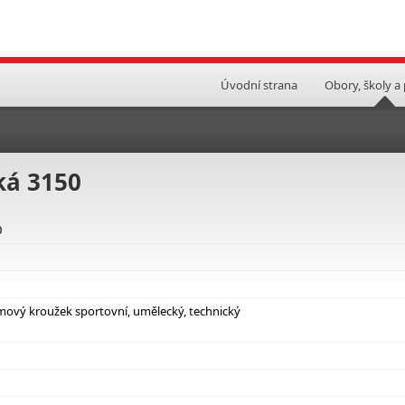
Úvodní strana
Obory, školy a
ká 3150
0
ájmový kroužek sportovní, umělecký, technický