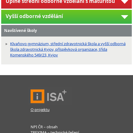
Úplné střední odborné vzdělání s maturitou
Vyšší odborné vzdělání
Navštívené školy
Klvaňovo gymnázium, střední zdravotnická škola a vyšší odborná
škola zdravotnická Kyjov, příspěvková organizace, třída
Komenského 549/23, Kyjov
O projektu
NPI ČR – obsah
TREXIMA – technické řešení