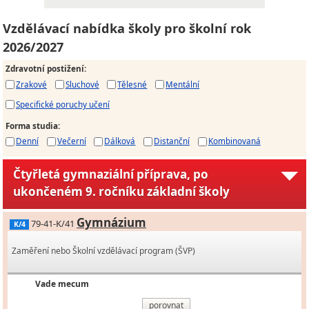
Vzdělávací nabídka školy pro školní rok
2026/2027
Zdravotní postižení
:
Zrakové
Sluchové
Tělesné
Mentální
Specifické poruchy učení
Forma studia
:
Denní
Večerní
Dálková
Distanční
Kombinovaná
Čtyřletá gymnaziální příprava, po
ukončeném 9. ročníku základní školy
Gymnázium
79-41-K/41
K/4
Zaměření nebo Školní vzdělávací program (ŠVP)
Vade mecum
porovnat