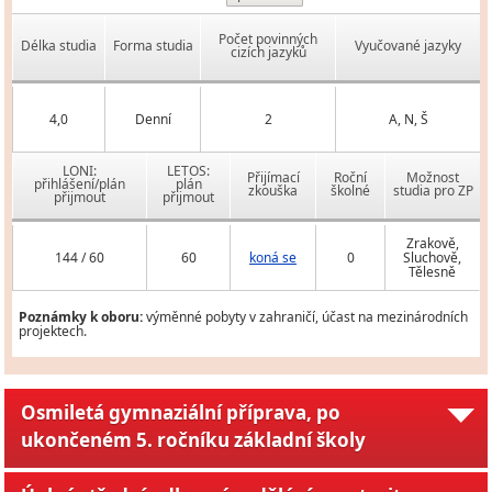
Počet povinných
Délka studia
Forma studia
Vyučované jazyky
cizích jazyků
4,0
Denní
2
A, N, Š
LONI:
LETOS:
Přijímací
Roční
Možnost
přihlášení/plán
plán
zkouška
školné
studia pro ZP
přijmout
přijmout
Zrakově,
144 / 60
60
koná se
0
Sluchově,
Tělesně
Poznámky k oboru:
výměnné pobyty v zahraničí, účast na mezinárodních
projektech.
Osmiletá gymnaziální příprava, po
ukončeném 5. ročníku základní školy