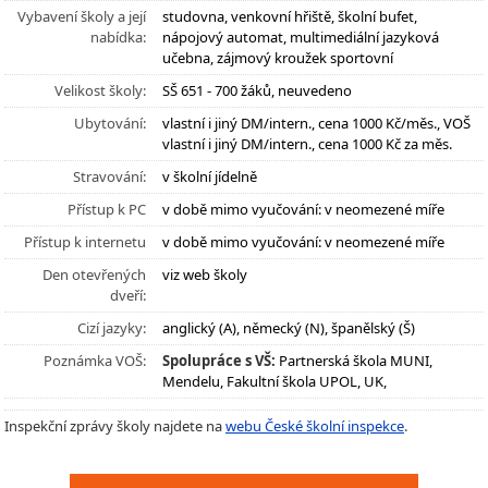
Vybavení školy a její
studovna, venkovní hřiště, školní bufet,
nabídka:
nápojový automat, multimediální jazyková
učebna, zájmový kroužek sportovní
Velikost školy:
SŠ 651 - 700 žáků, neuvedeno
Ubytování:
vlastní i jiný DM/intern., cena 1000 Kč/měs., VOŠ
vlastní i jiný DM/intern., cena 1000 Kč za měs.
Stravování:
v školní jídelně
Přístup k PC
v době mimo vyučování: v neomezené míře
Přístup k internetu
v době mimo vyučování: v neomezené míře
Den otevřených
viz web školy
dveří:
Cizí jazyky:
anglický (A), německý (N), španělský (Š)
Poznámka VOŠ:
Spolupráce s VŠ:
Partnerská škola MUNI,
Mendelu, Fakultní škola UPOL, UK,
Inspekční zprávy školy najdete na
webu České školní inspekce
.