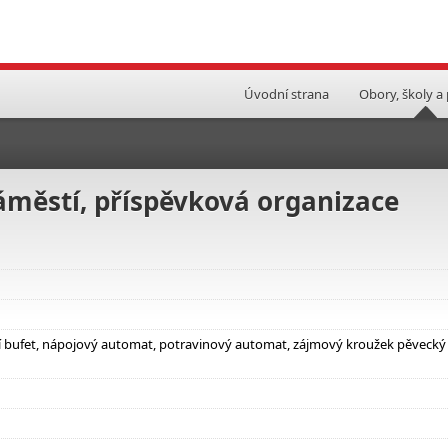
Úvodní strana
Obory, školy a
městí, příspěvková organizace
lní bufet, nápojový automat, potravinový automat, zájmový kroužek pěvecký