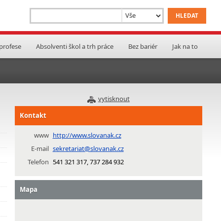
 profese
Absolventi škol a trh práce
Bez bariér
Jak na to
vytisknout
Kontakt
www
http://www.slovanak.cz
E-mail
sekretariat@slovanak.cz
Telefon
541 321 317, 737 284 932
Mapa