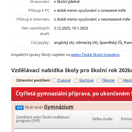
Stravování:
v školní jídelně
Přístup k PC
v době mimo vyučování: v omezené míře
Přístup k internetu
v době mimo vyučování: v neomezené míře
Den otevřených
2.12.2025, 10.1.2023
dveří:
Cizí jazyky:
anglický (A), německý (N), španělský (Š), franco
Inspekční zprávy školy najdete na
webu České školní inspekce
.
Vzdělávací nabídka školy pro školní rok 2026
Zdravotní postižení
:
Zrakové
Sluchové
Tělesné
Ment
Čtyřletá gymnaziální příprava, po ukončeném 9
Gymnázium
79-41-K/41
K/4
Zaměření nebo Školní vzdělávací
Délka studia
Forma 
program (ŠVP)