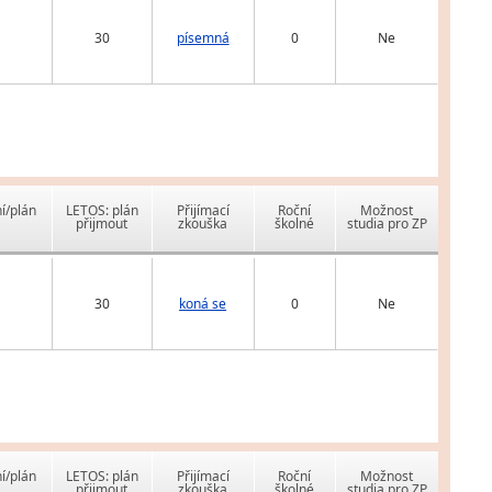
30
písemná
0
Ne
í/plán
LETOS: plán
Přijímací
Roční
Možnost
přijmout
zkouška
školné
studia pro ZP
30
koná se
0
Ne
í/plán
LETOS: plán
Přijímací
Roční
Možnost
přijmout
zkouška
školné
studia pro ZP