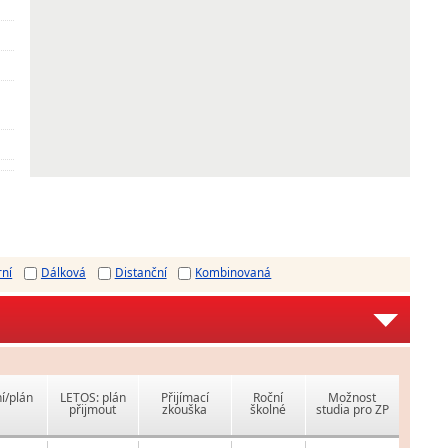
rní
Dálková
Distanční
Kombinovaná
í/plán
LETOS: plán
Přijímací
Roční
Možnost
přijmout
zkouška
školné
studia pro ZP