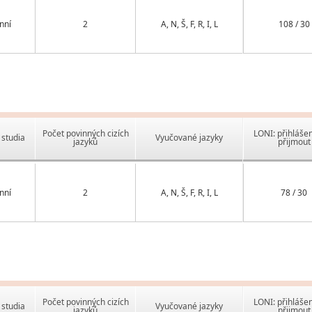
nní
2
A, N, Š, F, R, I, L
108 / 30
Počet povinných cizích
LONI: přihlášen
studia
Vyučované jazyky
jazyků
přijmout
nní
2
A, N, Š, F, R, I, L
78 / 30
Počet povinných cizích
LONI: přihlášen
studia
Vyučované jazyky
jazyků
přijmout