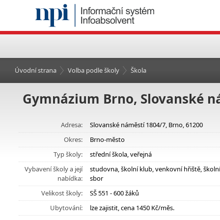
Úvodní strana
Volba podle školy
Škola
Gymnázium Brno, Slovanské ná
Adresa:
Slovanské náměstí 1804/7, Brno, 61200
Okres:
Brno-město
Typ školy:
střední škola, veřejná
Vybavení školy a její
studovna, školní klub, venkovní hřiště, ško
nabídka:
sbor
Velikost školy:
SŠ 551 - 600 žáků
Ubytování:
lze zajistit, cena 1450 Kč/měs.