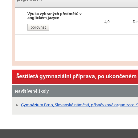
Výuka vybraných předmětů v
anglickém jazyce
4,0
De
porovnat
Šestiletá gymnaziální příprava, po ukončeném 
Navštívené školy
Gymnázium Brno, Slovanské náměstí, příspěvková organizace, S