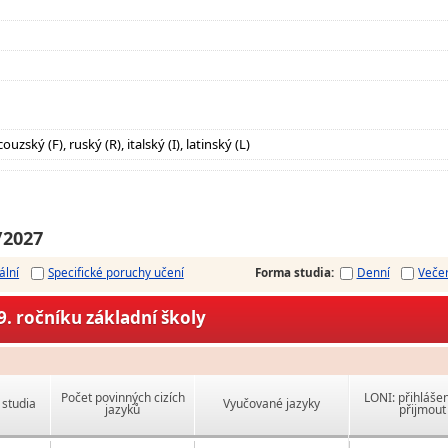
uzský (F), ruský (R), italský (I), latinský (L)
/2027
ální
Specifické poruchy učení
Forma studia
:
Denní
Veče
. ročníku základní školy
Počet povinných cizích
LONI: přihlášen
studia
Vyučované jazyky
jazyků
přijmout