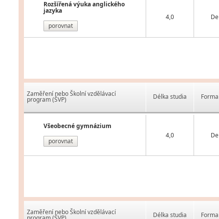
Rozšířená výuka anglického
jazyka
4,0
De
porovnat
Zaměření nebo Školní vzdělávací
Délka studia
Forma 
program (ŠVP)
Všeobecné gymnázium
4,0
De
porovnat
Zaměření nebo Školní vzdělávací
Délka studia
Forma 
program (ŠVP)