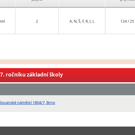
nní
2
A, N, Š, F, R, I, L
124 / 25
7. ročníku základní školy
lovanské náměstí 1804/7, Brno