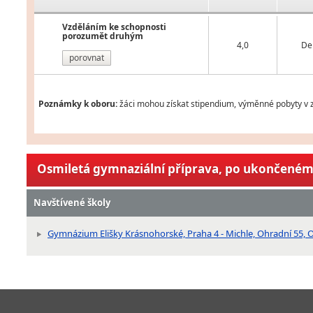
Vzděláním ke schopnosti
porozumět druhým
4,0
De
porovnat
Poznámky k oboru:
žáci mohou získat stipendium, výměnné pobyty v z
Osmiletá gymnaziální příprava, po ukončeném 
Navštívené školy
Gymnázium Elišky Krásnohorské, Praha 4 - Michle, Ohradní 55, O