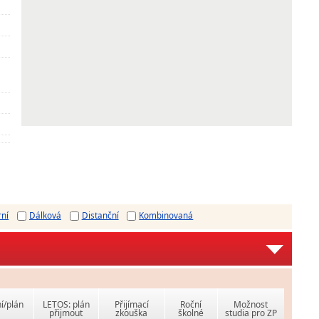
rní
Dálková
Distanční
Kombinovaná
í/plán
LETOS: plán
Přijímací
Roční
Možnost
přijmout
zkouška
školné
studia pro ZP