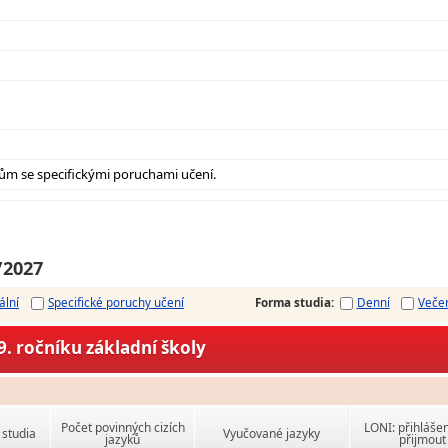
ům se specifickými poruchami učení.
/2027
ální
Specifické poruchy učení
Forma studia
:
Denní
Veče
. ročníku základní školy
Počet povinných cizích
LONI: přihlášen
studia
Vyučované jazyky
jazyků
přijmout