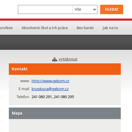
 profese
Absolventi škol a trh práce
Bez bariér
Jak na to
vytisknout
Kontakt
www
http://www.gekom.cz
E-mail
krupkova@gekom.cz
Telefon
241 080 291, 241 080 295
Mapa