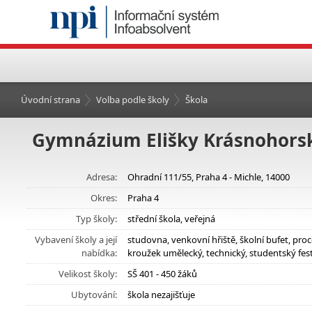
Úvodní strana
Volba podle školy
Škola
Gymnázium Elišky Krásnohorské
Adresa:
Ohradní 111/55, Praha 4 - Michle, 14000
Okres:
Praha 4
Typ školy:
střední škola, veřejná
Vybavení školy a její
studovna, venkovní hřiště, školní bufet, proc
nabídka:
kroužek umělecký, technický, studentský fest
Velikost školy:
SŠ 401 - 450 žáků
Ubytování:
škola nezajišťuje