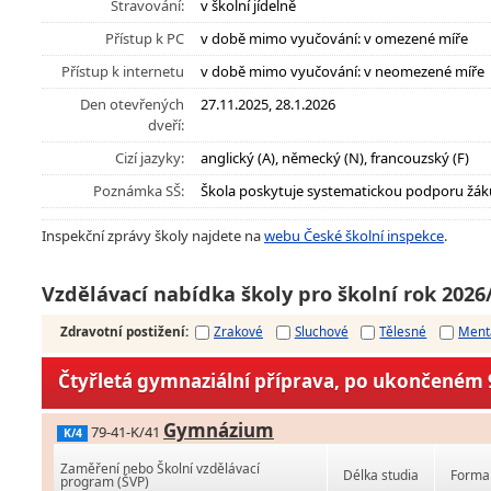
Stravování:
v školní jídelně
Přístup k PC
v době mimo vyučování: v omezené míře
Přístup k internetu
v době mimo vyučování: v neomezené míře
Den otevřených
27.11.2025, 28.1.2026
dveří:
Cizí jazyky:
anglický (A), německý (N), francouzský (F)
Poznámka SŠ:
Škola poskytuje systematickou podporu žák
Inspekční zprávy školy najdete na
webu České školní inspekce
.
Vzdělávací nabídka školy pro školní rok 2026
Zdravotní postižení
:
Zrakové
Sluchové
Tělesné
Ment
Čtyřletá gymnaziální příprava, po ukončeném 9
Gymnázium
79-41-K/41
K/4
Zaměření nebo Školní vzdělávací
Délka studia
Forma 
program (ŠVP)