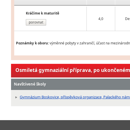
Kráčíme k maturitě
4,0
De
porovnat
Poznámky k oboru:
výměnné pobyty v zahraničí, účast na mezinárodní
Osmiletá gymnaziální příprava, po ukončeném 
Navštívené školy
Gymnázium Boskovice, příspěvková organizace, Palackého námě