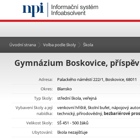
Úvodní strana
Volba podle školy
Škola
Gymnázium Boskovice, příspěv
Adresa:
Palackého náměstí 222/1, Boskovice, 68011
Okres:
Blansko
Typ školy:
střední škola, veřejná
Vybavení školy a její
venkovní hřiště, školní bufet, nápojový aut
nabídka:
technický, přírodovědný,
bezbariérové pros
Velikost školy:
SŠ 451 - 500 žáků
Ubytování:
škola nezajišťuje