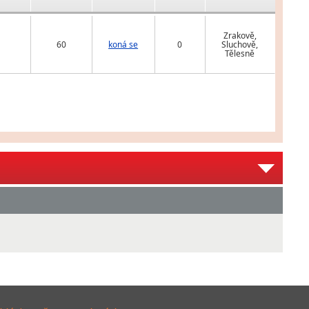
Zrakově,
60
koná se
0
Sluchově,
Tělesně