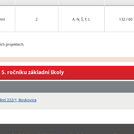
nní
2
A, N, Š, F, L
132 / 60
ch projektech.
5. ročníku základní školy
stí 222/1, Boskovice