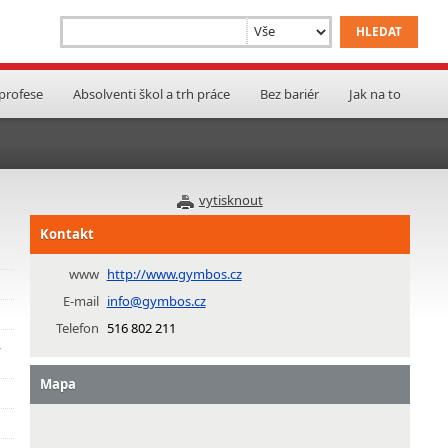
 profese
Absolventi škol a trh práce
Bez bariér
Jak na to
vytisknout
Kontakt
www
http://www.gymbos.cz
E-mail
info@gymbos.cz
Telefon
516 802 211
,
Mapa