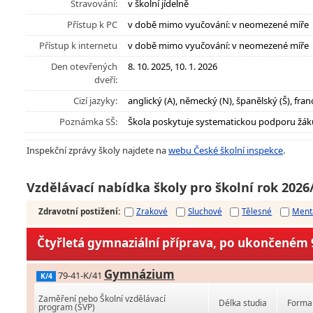
Stravování:
v školní jídelně
Přístup k PC
v době mimo vyučování: v neomezené míře
Přístup k internetu
v době mimo vyučování: v neomezené míře
Den otevřených
8. 10. 2025, 10. 1. 2026
dveří:
Cizí jazyky:
anglický (A), německý (N), španělský (Š), franc
Poznámka SŠ:
Škola poskytuje systematickou podporu žák
Inspekční zprávy školy najdete na
webu České školní inspekce
.
Vzdělávací nabídka školy pro školní rok 2026
Zdravotní postižení
:
Zrakové
Sluchové
Tělesné
Ment
Čtyřletá gymnaziální příprava, po ukončeném 9
Gymnázium
79-41-K/41
K/4
Zaměření nebo Školní vzdělávací
Délka studia
Forma 
program (ŠVP)