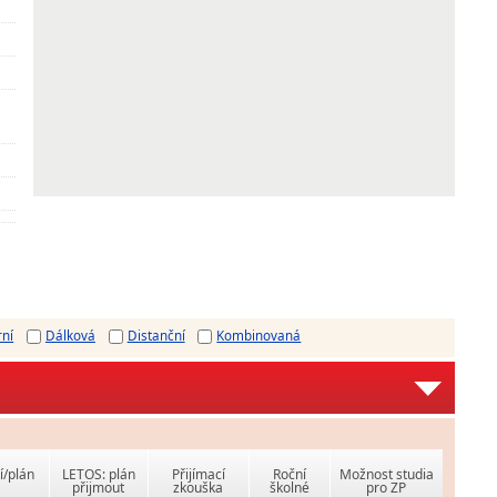
rní
Dálková
Distanční
Kombinovaná
í/plán
LETOS: plán
Přijímací
Roční
Možnost studia
přijmout
zkouška
školné
pro ZP