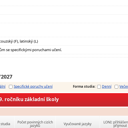
ouzský (F), latinský (L)
ům se specifickými poruchami učení.
/2027
ální
Specifické poruchy učení
Forma studia
:
Denní
Veče
. ročníku základní školy
Počet povinných cizích
LONI: přihlášen
studia
Vyučované jazyky
jazyků
přijmout