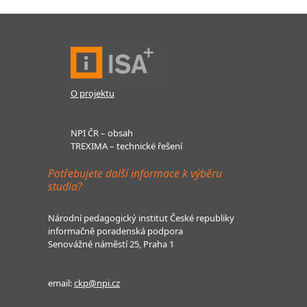
O projektu
NPI ČR – obsah
TREXIMA – technické řešení
Potřebujete další informace k výběru
studia?
Národní pedagogický institut České republiky
informačně poradenská podpora
Senovážné náměstí 25, Praha 1
email:
ckp@npi.cz