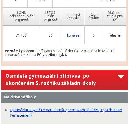
LONI:
LETOS:
Možnost
Přijímací
Roční
přihlášení/plán
plán
studia pro
zkouška
školné
přijmout
přijmout
ZP
71 / 30
30
koná se
0
Tělesně
Poznámky k oboru:
příprava na státní zkoušku z psaní na klávesnici,
zpracování textu na PC, z cizího jazyka.
Osmiletá gymnaziální příprava, po
ukončeném 5. ročníku základní školy
Navštívené školy
Gymnázium Bystřice nad Pernštejnem, Nádražní 760, Bystřice nad
Pernštejnem