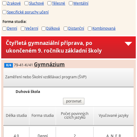
Zrakové
Sluchové
Tělesné
Mentální
Specifické poruchy učení
Forma studia
:
Denní
Večerní
Dálková
Distanční
Kombinovaná
Čtyřletá gymnaziální příprava, po
ukončeném 9. ročníku základní školy
Gymnázium
79-41-K/41
K/4
Zaměření nebo Školní vzdělávací program (ŠVP)
Duhová škola
porovnat
Počet povinných
Délka studia
Forma studia
Vyučované jazyky
cizích jazyků
4,0
Denní
2
A, N, F, R