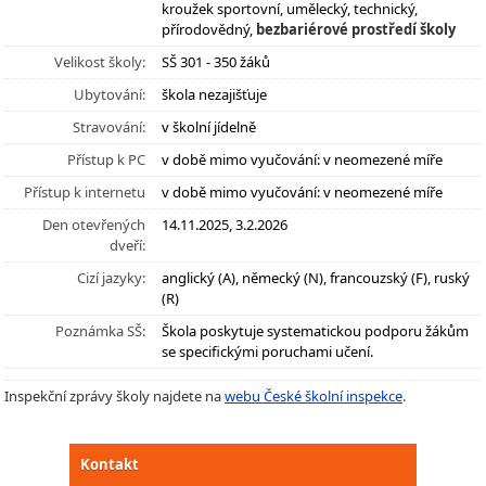
kroužek sportovní, umělecký, technický,
přírodovědný,
bezbariérové prostředí školy
Velikost školy:
SŠ 301 - 350 žáků
Ubytování:
škola nezajišťuje
Stravování:
v školní jídelně
Přístup k PC
v době mimo vyučování: v neomezené míře
Přístup k internetu
v době mimo vyučování: v neomezené míře
Den otevřených
14.11.2025, 3.2.2026
dveří:
Cizí jazyky:
anglický (A), německý (N), francouzský (F), ruský
(R)
Poznámka SŠ:
Škola poskytuje systematickou podporu žákům
se specifickými poruchami učení.
Inspekční zprávy školy najdete na
webu České školní inspekce
.
Kontakt