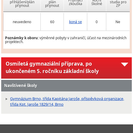
Přijímací
Roční
přihlášení/plán
plán
studia pro
zkouška
školné
přijmout
přijmout
ZP
neuvedeno
60
koná se
0
Ne
Poznámky k oboru:
výměnné pobyty v zahraničí, účast na mezinárodních
projektech.
Osmiletá gymnaziální příprava, po
ukončeném 5. ročníku základní školy
Navštívené školy
Gymnázium Brno, třída Kapitána Jaroše, příspěvková organizace,
třída Kpt. Jaroše 1829/14, Brno