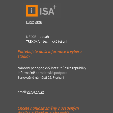
O projektu
NPI ČR – obsah
TREXIMA – technické řešení
Potřebujete další informace k výběru
studia?
Národní pedagogický institut České republiky
informačně poradenská podpora
Senovážné náměstí 25, Praha 1
email:
ckp@npi.cz
Chcete nahlásit změny v uvedených
údajích o školách a oborech?