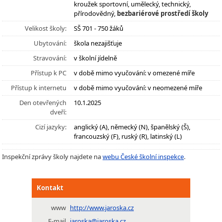
kroužek sportovní, umělecký, technický,
přírodovědný,
bezbariérové prostředí školy
Velikost školy:
SŠ 701 - 750 žáků
Ubytování:
škola nezajišťuje
Stravování:
v školní jídelně
Přístup k PC
v době mimo vyučování: v omezené míře
Přístup k internetu
v době mimo vyučování: v neomezené míře
Den otevřených
10.1.2025
dveří:
Cizí jazyky:
anglický (A), německý (N), španělský (Š),
francouzský (F), ruský (R), latinský (L)
Inspekční zprávy školy najdete na
webu České školní inspekce
.
Kontakt
www
http://www.jaroska.cz
E-mail
jaroska@jaroska.cz