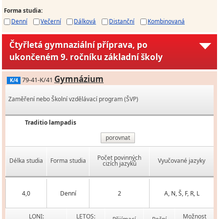
Forma studia
:
Denní
Večerní
Dálková
Distanční
Kombinovaná
Čtyřletá gymnaziální příprava, po
ukončeném 9. ročníku základní školy
Gymnázium
79-41-K/41
K/4
Zaměření nebo Školní vzdělávací program (ŠVP)
Traditio lampadis
porovnat
Počet povinných
Délka studia
Forma studia
Vyučované jazyky
cizích jazyků
4,0
Denní
2
A, N, Š, F, R, L
LONI:
LETOS:
Možnost