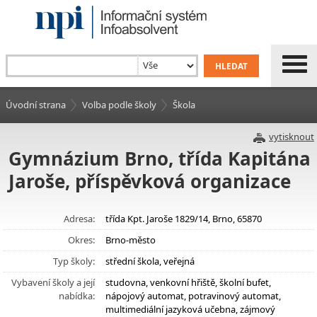
Úvodní strana
Volba podle školy
Škola
vytisknout
Gymnázium Brno, třída Kapitána
Jaroše, příspěvková organizace
Adresa:
třída Kpt. Jaroše 1829/14, Brno, 65870
Okres:
Brno-město
Typ školy:
střední škola, veřejná
Vybavení školy a její
studovna, venkovní hřiště, školní bufet,
nabídka:
nápojový automat, potravinový automat,
multimediální jazyková učebna, zájmový