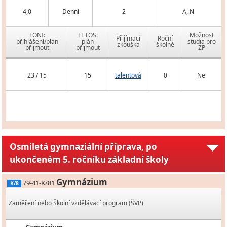
4,0
Denní
2
A, N
LONI:
LETOS:
Možnost
Přijímací
Roční
přihlášení/plán
plán
studia pro
zkouška
školné
přijmout
přijmout
ZP
23 / 15
15
talentová
0
Ne
Osmiletá gymnaziální příprava, po
ukončeném 5. ročníku základní školy
Gymnázium
79-41-K/81
K/8
Zaměření nebo Školní vzdělávací program (ŠVP)