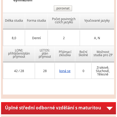
Gymnázium
porovnat
Počet povinných
Délka studia
Forma studia
Vyučované jazyky
cizích jazyků
8,0
Denní
2
A, N
LONI:
LETOS:
Přijímací
Roční
Možnost
přihlášení/plán
plán
zkouška
školné
studia pro ZP
přijmout
přijmout
Zrakově,
42 / 28
28
koná se
0
Sluchově,
Tělesně
Úplné střední odborné vzdělání s maturitou