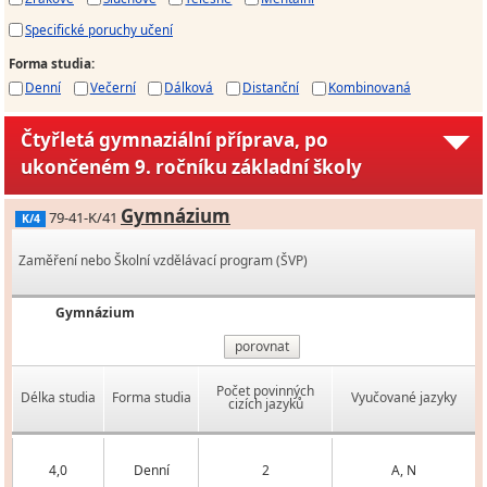
Specifické poruchy učení
Forma studia
:
Denní
Večerní
Dálková
Distanční
Kombinovaná
Čtyřletá gymnaziální příprava, po
ukončeném 9. ročníku základní školy
Gymnázium
79-41-K/41
K/4
Zaměření nebo Školní vzdělávací program (ŠVP)
Gymnázium
porovnat
Počet povinných
Délka studia
Forma studia
Vyučované jazyky
cizích jazyků
4,0
Denní
2
A, N