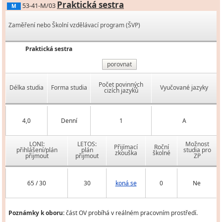
Praktická sestra
53-41-M/03
M
Zaměření nebo Školní vzdělávací program (ŠVP)
Praktická sestra
porovnat
Počet povinných
Délka studia
Forma studia
Vyučované jazyky
cizích jazyků
4,0
Denní
1
A
LONI:
LETOS:
Možnost
Přijímací
Roční
přihlášení/plán
plán
studia pro
zkouška
školné
přijmout
přijmout
ZP
65 / 30
30
koná se
0
Ne
Poznámky k oboru:
část OV probíhá v reálném pracovním prostředí.