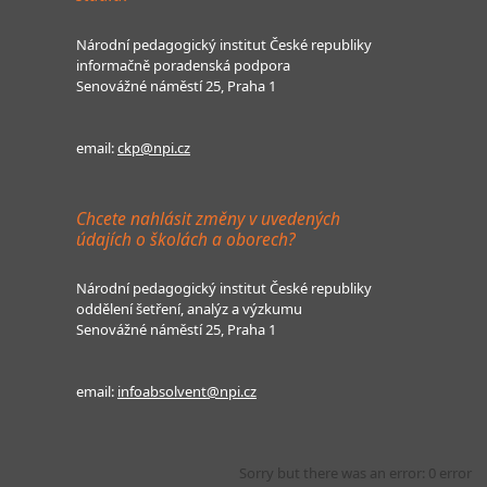
Národní pedagogický institut České republiky
informačně poradenská podpora
Senovážné náměstí 25, Praha 1
email:
ckp@npi.cz
Chcete nahlásit změny v uvedených
údajích o školách a oborech?
Národní pedagogický institut České republiky
oddělení šetření, analýz a výzkumu
Senovážné náměstí 25, Praha 1
email:
infoabsolvent@npi.cz
Sorry but there was an error: 0 error