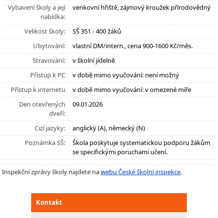
Vybavení školy a její
venkovní hřiště, zájmový kroužek přírodovědný
nabídka:
Velikost školy:
SŠ 351 - 400 žáků
Ubytování:
vlastní DM/intern., cena 900-1600 Kč/měs.
Stravování:
v školní jídelně
Přístup k PC
v době mimo vyučování: není možný
Přístup k internetu
v době mimo vyučování: v omezené míře
Den otevřených
09.01.2026
dveří:
Cizí jazyky:
anglický (A), německý (N)
Poznámka SŠ:
Škola poskytuje systematickou podporu žákům
se specifickými poruchami učení.
Inspekční zprávy školy najdete na
webu České školní inspekce
.
Kontakt