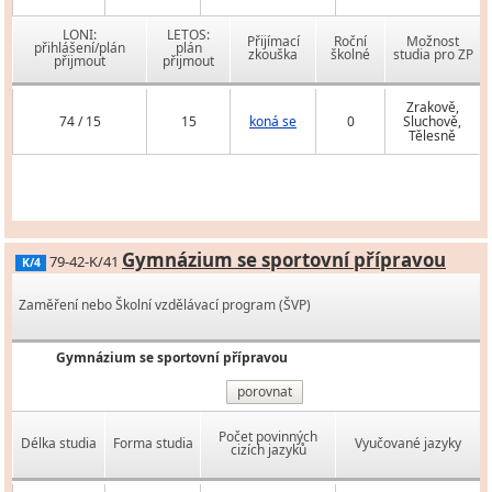
LONI:
LETOS:
Přijímací
Roční
Možnost
přihlášení/plán
plán
zkouška
školné
studia pro ZP
přijmout
přijmout
Zrakově,
74 / 15
15
koná se
0
Sluchově,
Tělesně
Gymnázium se sportovní přípravou
79-42-K/41
K/4
Zaměření nebo Školní vzdělávací program (ŠVP)
Gymnázium se sportovní přípravou
porovnat
Počet povinných
Délka studia
Forma studia
Vyučované jazyky
cizích jazyků