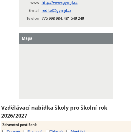
www
http://www.gymjil.cz
E-mail
reditel@gymjil.cz
Telefon
775 998 984, 481 549 249
Mapa
Vzdělávací nabídka školy pro školní rok
2026/2027
Zdravotní postižení
:
Zrakové
Sluchové
Tělesné
Mentální