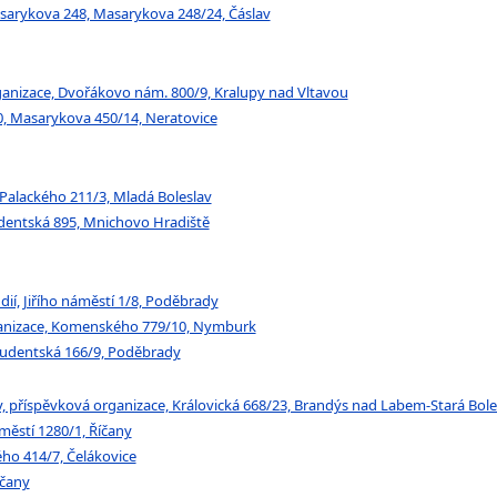
sarykova 248, Masarykova 248/24, Čáslav
nizace, Dvořákovo nám. 800/9, Kralupy nad Vltavou
, Masarykova 450/14, Neratovice
 Palackého 211/3, Mladá Boleslav
dentská 895, Mnichovo Hradiště
í, Jiřího náměstí 1/8, Poděbrady
anizace, Komenského 779/10, Nymburk
tudentská 166/9, Poděbrady
, příspěvková organizace, Královická 668/23, Brandýs nad Labem-Stará Bole
ěstí 1280/1, Říčany
ho 414/7, Čelákovice
íčany