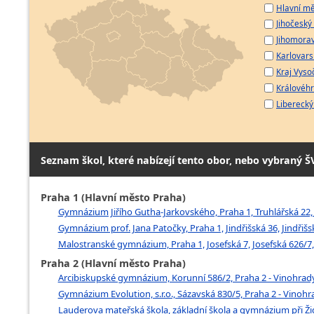
Hlavní mě
Jihočeský 
Jihomorav
Karlovarsk
Kraj Vyso
Královéhr
Liberecký 
Seznam škol, které nabízejí tento obor, nebo vybraný Š
Praha 1 (Hlavní město Praha)
Gymnázium Jiřího Gutha-Jarkovského, Praha 1, Truhlářská 22,
Gymnázium prof. Jana Patočky, Praha 1, Jindřišská 36, Jindřiš
Malostranské gymnázium, Praha 1, Josefská 7, Josefská 626/7,
Praha 2 (Hlavní město Praha)
Arcibiskupské gymnázium, Korunní 586/2, Praha 2 - Vinohrad
Gymnázium Evolution, s.r.o., Sázavská 830/5, Praha 2 - Vinohr
Lauderova mateřská škola, základní škola a gymnázium při Žid