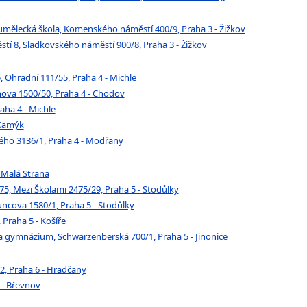
mělecká škola, Komenského náměstí 400/9, Praha 3 - Žižkov
í 8, Sladkovského náměstí 900/8, Praha 3 - Žižkov
 Ohradní 111/55, Praha 4 - Michle
ova 1500/50, Praha 4 - Chodov
aha 4 - Michle
 Kamýk
kého 3136/1, Praha 4 - Modřany
 Malá Strana
5, Mezi Školami 2475/29, Praha 5 - Stodůlky
ncova 1580/1, Praha 5 - Stodůlky
Praha 5 - Košíře
la a gymnázium, Schwarzenberská 700/1, Praha 5 - Jinonice
2, Praha 6 - Hradčany
 - Břevnov