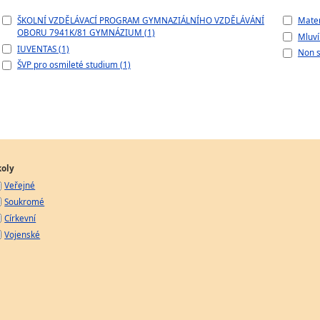
ŠKOLNÍ VZDĚLÁVACÍ PROGRAM GYMNAZIÁLNÍHO VZDĚLÁVÁNÍ
Matem
OBORU 7941K/81 GYMNÁZIUM (1)
Mluví
IUVENTAS (1)
Non s
ŠVP pro osmileté studium (1)
koly
Veřejné
Soukromé
Církevní
Vojenské