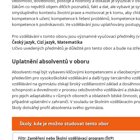
vědomosti, dovednosti, postoje a hodnoty a dokázat je využívat v o
žákům co největší objem dílčích poznatků, fakt a dat, ale vybavit je
smysluplného kontextu životní praxe a motivovat je k tomu, aby chtěli
kompetence k učení, kompetence k řešení problémů, kompetence kom
kompetence k podnikavosti. Ve vzdělávání jsou uplatňovány postupy
Pro vzdělávání v tomto oboru jsou významné vyučovací předměty (vzdě
Český jazyk, Cizí jazyk, Matematika
Učivo uvedených předmětů je důležité pro tento obor a bude na stře
Uplatnění absolventů v oboru
Absolventi mají být vybaveni klíčovými kompetencemi a všeobecným 
především pro vysokoškolské vzdělávání a další typy terciárního vzděl
vzdělávání na gymnáziu získají široký vzdělanostní základ a dosáhno
schopnosti a dovednosti v procesu celoživotního vzdělávání a získává
pro jejich adaptabilitu v různých oborech a oblastech lidské činnosti
případné uplatnění v zahraničí. V souladu se školním vzdělávacím pr
školy dotvářejí profil absolventa svého gymnázia.
Školy, kde je možno studovat tento obor
Filtr: Zaměření nebo Školní vzdělávací program (ŠVP)