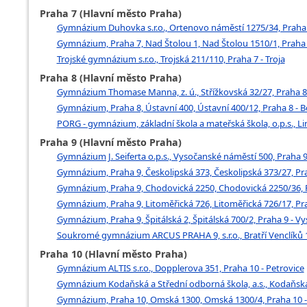
Praha 7 (Hlavní město Praha)
Gymnázium Duhovka s.r.o., Ortenovo náměstí 1275/34, Praha 
Gymnázium, Praha 7, Nad Štolou 1, Nad Štolou 1510/1, Praha 
Trojské gymnázium s.r.o., Trojská 211/110, Praha 7 - Troja
Praha 8 (Hlavní město Praha)
Gymnázium Thomase Manna, z. ú., Střížkovská 32/27, Praha 8 
Gymnázium, Praha 8, Ústavní 400, Ústavní 400/12, Praha 8 - 
PORG - gymnázium, základní škola a mateřská škola, o.p.s., Li
Praha 9 (Hlavní město Praha)
Gymnázium J. Seiferta o.p.s., Vysočanské náměstí 500, Praha 
Gymnázium, Praha 9, Českolipská 373, Českolipská 373/27, Pra
Gymnázium, Praha 9, Chodovická 2250, Chodovická 2250/36, P
Gymnázium, Praha 9, Litoměřická 726, Litoměřická 726/17, Pra
Gymnázium, Praha 9, Špitálská 2, Špitálská 700/2, Praha 9 - V
Soukromé gymnázium ARCUS PRAHA 9, s.r.o., Bratří Venclíků 1
Praha 10 (Hlavní město Praha)
Gymnázium ALTIS s.r.o., Dopplerova 351, Praha 10 - Petrovice
Gymnázium Kodaňská a Střední odborná škola, a.s., Kodaňská 
Gymnázium, Praha 10, Omská 1300, Omská 1300/4, Praha 10 -