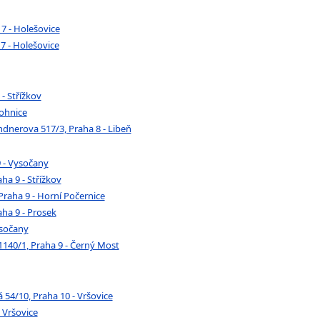
7 - Holešovice
7 - Holešovice
- Střížkov
Bohnice
ndnerova 517/3, Praha 8 - Libeň
9 - Vysočany
ha 9 - Střížkov
raha 9 - Horní Počernice
ha 9 - Prosek
ysočany
140/1, Praha 9 - Černý Most
54/10, Praha 10 - Vršovice
 Vršovice