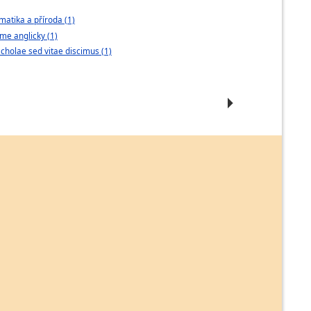
atika a příroda (1)
Tradice, kvalita
me anglicky (1)
Umění komuniko
cholae sed vitae discimus (1)
„Škola jako míst