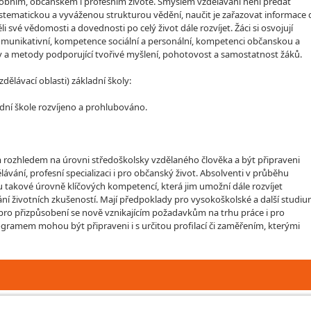
sobním, občanském i profesním životě. Smyslem vzdělávání není předat
 systematickou a vyváženou strukturou vědění, naučit je zařazovat informace
 své vědomosti a dovednosti po celý život dále rozvíjet. Žáci si osvojují
unikativní, kompetence sociální a personální, kompetenci občanskou a
 a metody podporující tvořivé myšlení, pohotovost a samostatnost žáků.
lávací oblasti) základní školy:
dní škole rozvíjeno a prohlubováno.
rozhledem na úrovni středoškolsky vzdělaného člověka a být připraveni
ávání, profesní specializaci i pro občanský život. Absolventi v průběhu
u takové úrovně klíčových kompetencí, která jim umožní dále rozvíjet
ní životních zkušeností. Mají předpoklady pro vysokoškolské a další studiu
, pro přizpůsobení se nově vznikajícím požadavkům na trhu práce i pro
ogramem mohou být připraveni i s určitou profilací či zaměřením, kterými