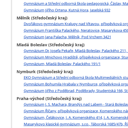
Gymnázium a Střední odborná škola pedagogická, Čáslav, Ma
Gymnázium Jiřího Ortena, Kutná Hora, Jaselská 932
Mělník (Středočeský kraj)
Dvořákovo gymnázium Kralupy nad Vltavou, příspěvková orga
Gymnázium Františka Palackého, Neratovice, Masarykova 450
Gymnázium Jana Palacha, Mělník, Pod Vrchem 3421
Mladá Boleslav (Středočeský kraj)
Gymnázium Dr. Josefa Pekaře, Mladá Boleslav, Palackého 211,
Gymnázium Mnichovo Hradiště, příspěvková organizace, Stu
Gymnázium, Mladá Boleslav, Palackého 191/1
Nymburk (Středočeský kraj)
EKO Gymnázium a Střední odborná škola Multimediálních studi
Gymnázium Bohumila Hrabala v Nymburce, příspěvková org
Gymnázium Jiřího z Poděbrad, Poděbrady, Studentská 166, S
Praha-východ (Středočeský kraj)
Gymnázium J. S. Machara, Brandýs nad Labem - Stará Boleslav
Gymnázium Říčany, příspěvková organizace, Komenského nám
Gymnázium, Čelákovice, J. A. Komenského 414, J. A. Komenské
Masarykovo klasické gymnázium, s.r.o., Táborská 1685/47b, Ř