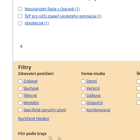
Mezinárodní škola v Ostravě (1)
ŠVP pro nižší stupeň víceletého gymnázia (1)
všeobecné (1)
Filtry
Zdravotní postižení
Forma studia
Š
Zrakové
Denní
Sluchové
Večerní
Tělesné
Dálková
Mentální
Distanční
Specifické poruchy učení
Kombinovaná
Rozšířené hledání
Filtr podle kraje