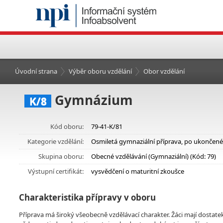
Úvodní strana
Výběr oboru vzdělání
Obor vzdělání
Gymnázium
K/8
Kód oboru:
79-41-K/81
Kategorie vzdělání:
Osmiletá gymnaziální příprava, po ukončeném
Skupina oboru:
Obecné vzdělávání (Gymnaziální) (Kód: 79)
Výstupní certifikát:
vysvědčení o maturitní zkoušce
Charakteristika přípravy v oboru
Příprava má široký všeobecně vzdělávací charakter. Žáci mají dostatek p