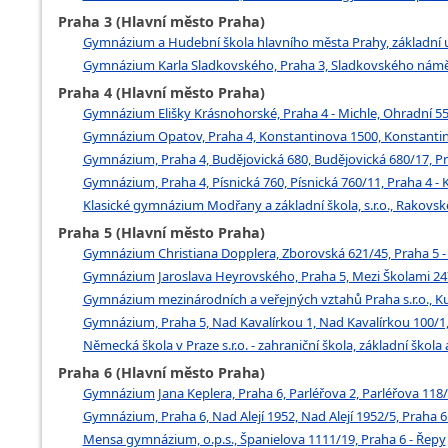
Praha 3 (Hlavní město Praha)
Gymnázium a Hudební škola hlavního města Prahy, základní u
Gymnázium Karla Sladkovského, Praha 3, Sladkovského náměst
Praha 4 (Hlavní město Praha)
Gymnázium Elišky Krásnohorské, Praha 4 - Michle, Ohradní 55,
Gymnázium Opatov, Praha 4, Konstantinova 1500, Konstantin
Gymnázium, Praha 4, Budějovická 680, Budějovická 680/17, Pr
Gymnázium, Praha 4, Písnická 760, Písnická 760/11, Praha 4 -
Klasické gymnázium Modřany a základní škola, s.r.o., Rakovs
Praha 5 (Hlavní město Praha)
Gymnázium Christiana Dopplera, Zborovská 621/45, Praha 5 -
Gymnázium Jaroslava Heyrovského, Praha 5, Mezi Školami 247
Gymnázium mezinárodních a veřejných vztahů Praha s.r.o., Ku
Gymnázium, Praha 5, Nad Kavalírkou 1, Nad Kavalírkou 100/1, 
Německá škola v Praze s.r.o. - zahraniční škola, základní ško
Praha 6 (Hlavní město Praha)
Gymnázium Jana Keplera, Praha 6, Parléřova 2, Parléřova 118/
Gymnázium, Praha 6, Nad Alejí 1952, Nad Alejí 1952/5, Praha 6
Mensa gymnázium, o.p.s., Španielova 1111/19, Praha 6 - Řepy