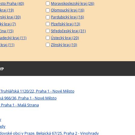
sto Praha (40)
Moravskoslezský kraj (26)
kraj (19)
Olomoucký kraj (16)
ský kraj (30)
Pardubický kraj (16)
ý kraj (7)
Plzeňský kraj (13)
čina (15)
Středočeský kraj (31)
adecký kraj (11)
Ústecký kraj (20)
kraj (11)
Zlínský kraj (10)
VP
 Truhlářská 1120/22, Praha 1 - Nové Město
ská 966/36, Praha 1 - Nové Město
 Praha 1 - Malá Strana
y
ady
ovské obci v Praze, Belgická 67/25, Praha 2 - Vinohrady