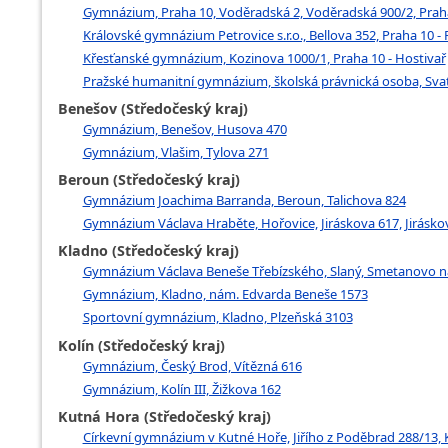
Gymnázium, Praha 10, Voděradská 2, Voděradská 900/2, Praha 
Královské gymnázium Petrovice s.r.o., Bellova 352, Praha 10 - 
Křesťanské gymnázium, Kozinova 1000/1, Praha 10 - Hostivař
Pražské humanitní gymnázium, školská právnická osoba, Svat
Benešov (Středočeský kraj)
Gymnázium, Benešov, Husova 470
Gymnázium, Vlašim, Tylova 271
Beroun (Středočeský kraj)
Gymnázium Joachima Barranda, Beroun, Talichova 824
Gymnázium Václava Hraběte, Hořovice, Jiráskova 617, Jirásko
Kladno (Středočeský kraj)
Gymnázium Václava Beneše Třebízského, Slaný, Smetanovo n
Gymnázium, Kladno, nám. Edvarda Beneše 1573
Sportovní gymnázium, Kladno, Plzeňská 3103
Kolín (Středočeský kraj)
Gymnázium, Český Brod, Vítězná 616
Gymnázium, Kolín III, Žižkova 162
Kutná Hora (Středočeský kraj)
Církevní gymnázium v Kutné Hoře, Jiřího z Poděbrad 288/13,