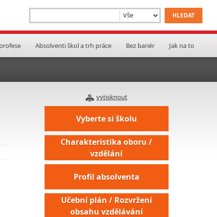
 profese
Absolventi škol a trh práce
Bez bariér
Jak na to
vytisknout
Vyberte si školu
Charakteristika oboru /
vzdělání
Profil absolventa
Učební plán / Rozvržení
obsahu vzdělávání