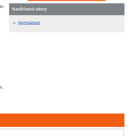
 do
Navštívené obory
Gymnázium
m,