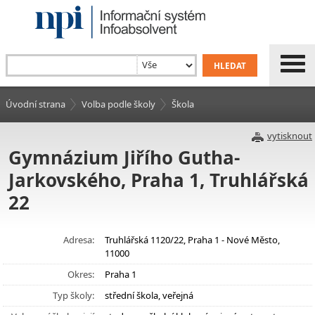
Úvodní strana
Volba podle školy
Škola
vytisknout
Gymnázium Jiřího Gutha-
Jarkovského, Praha 1, Truhlářská
22
Adresa:
Truhlářská 1120/22, Praha 1 - Nové Město,
11000
Okres:
Praha 1
Typ školy:
střední škola, veřejná