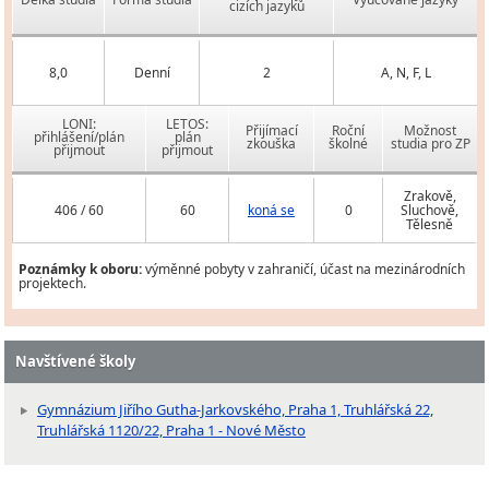
cizích jazyků
8,0
Denní
2
A, N, F, L
LONI:
LETOS:
Přijímací
Roční
Možnost
přihlášení/plán
plán
zkouška
školné
studia pro ZP
přijmout
přijmout
Zrakově,
406 / 60
60
koná se
0
Sluchově,
Tělesně
Poznámky k oboru:
výměnné pobyty v zahraničí, účast na mezinárodních
projektech.
Navštívené školy
Gymnázium Jiřího Gutha-Jarkovského, Praha 1, Truhlářská 22,
Truhlářská 1120/22, Praha 1 - Nové Město