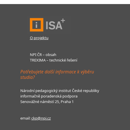
O projektu
NPI ČR – obsah
TREXIMA – technické řešení
Potřebujete další informace k výběru
studia?
Národní pedagogický institut České republiky
informačně poradenská podpora
Senovážné náměstí 25, Praha 1
email:
ckp@npi.cz