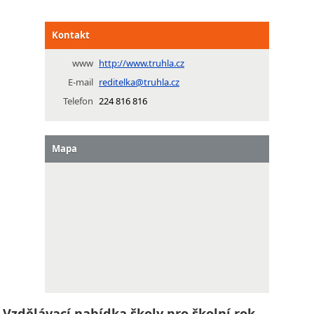
Kontakt
www
http://www.truhla.cz
E-mail
reditelka@truhla.cz
Telefon
224 816 816
Mapa
Vzdělávací nabídka školy pro školní rok