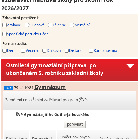
2026/2027
Zdravotní postižení
:
Zrakové
Sluchové
Tělesné
Mentální
Specifické poruchy učení
Forma studia
:
Denní
Večerní
Dálková
Distanční
Kombinovaná
Osmiletá gymnaziální příprava, po
ukončeném 5. ročníku základní školy
Gymnázium
79-41-K/81
K/8
Zaměření nebo Školní vzdělávací program (ŠVP)
ŠVP Gymnázia Jiřího Gutha-Jarkovského
porovnat
Počet povinných
Délka studia
Forma studia
Vyučované jazyky