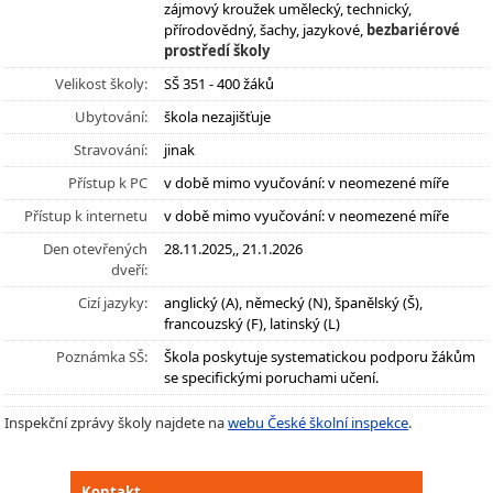
zájmový kroužek umělecký, technický,
přírodovědný, šachy, jazykové,
bezbariérové
prostředí školy
Velikost školy:
SŠ 351 - 400 žáků
Ubytování:
škola nezajišťuje
Stravování:
jinak
Přístup k PC
v době mimo vyučování: v neomezené míře
Přístup k internetu
v době mimo vyučování: v neomezené míře
Den otevřených
28.11.2025,, 21.1.2026
dveří:
Cizí jazyky:
anglický (A), německý (N), španělský (Š),
francouzský (F), latinský (L)
Poznámka SŠ:
Škola poskytuje systematickou podporu žákům
se specifickými poruchami učení.
Inspekční zprávy školy najdete na
webu České školní inspekce
.
Kontakt