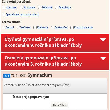
Zdravotní postižení
:
Zrakové
Sluchové
Tělesné
Mentální
Specifické poruchy učení
Forma studia
:
Denní
Večerní
Dálková
Distanční
Kombinovaná
Čtyřletá gymnaziální příprava, po
ukončeném 9. ročníku základní školy
Osmiletá gymnaziální příprava, po
ukončeném 5. ročníku základní školy
Gymnázium
79-41-K/81
K/8
Zaměření nebo Školní vzdělávací program (ŠVP)
Štěstí přeje připraveným
porovnat