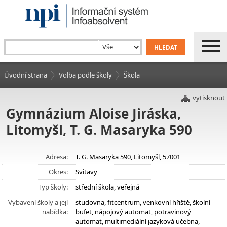
Úvodní strana
Volba podle školy
Škola
vytisknout
Gymnázium Aloise Jiráska,
Litomyšl, T. G. Masaryka 590
Adresa:
T. G. Masaryka 590, Litomyšl, 57001
Okres:
Svitavy
Typ školy:
střední škola, veřejná
Vybavení školy a její
studovna, fitcentrum, venkovní hřiště, školní
nabídka:
bufet, nápojový automat, potravinový
automat, multimediální jazyková učebna,