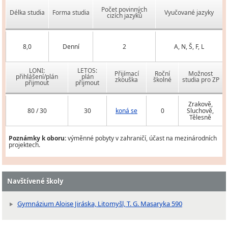
Počet povinných
Délka studia
Forma studia
Vyučované jazyky
cizích jazyků
8,0
Denní
2
A, N, Š, F, L
LONI:
LETOS:
Přijímací
Roční
Možnost
přihlášení/plán
plán
zkouška
školné
studia pro ZP
přijmout
přijmout
Zrakově,
80 / 30
30
koná se
0
Sluchově,
Tělesně
Poznámky k oboru:
výměnné pobyty v zahraničí, účast na mezinárodních
projektech.
Navštívené školy
Gymnázium Aloise Jiráska, Litomyšl, T. G. Masaryka 590