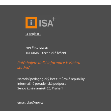
O projektu
NPI ČR – obsah
TREXIMA – technické řešení
Potřebujete další informace k výběru
studia?
Národní pedagogický institut České republiky
informačně poradenská podpora
Senovážné náměstí 25, Praha 1
email:
ckp@npi.cz