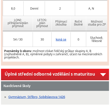
8,0
Denní
2
A, N
LONI:
LETOS:
Přijímací
Roční
Možnost
přihlášení/plán
plán
zkouška
školné
studia pro ZP
přijmout
přijmout
Sluchově,
54 / 30
30
koná se
0
Tělesně
Poznámky k oboru:
možnost získat řidičský průkaz skupiny A, B
(zvýhodněně A, B), výměnné pobyty v zahraničí, účast na mezinárodních
projektech.
Úplné střední odborné vzdělání s maturitou
Navštívené školy
Gymnázium, Stříbro, Soběslavova 1426