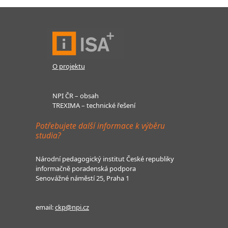
O projektu
NPI ČR – obsah
TREXIMA – technické řešení
Potřebujete další informace k výběru
studia?
Národní pedagogický institut České republiky
informačně poradenská podpora
Senovážné náměstí 25, Praha 1
email:
ckp@npi.cz