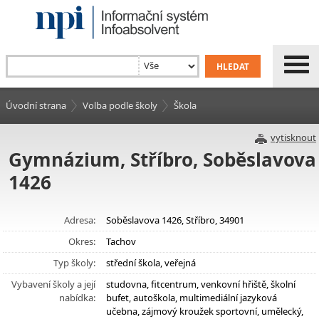
Úvodní strana
Volba podle školy
Škola
vytisknout
Gymnázium, Stříbro, Soběslavova
1426
Adresa:
Soběslavova 1426, Stříbro, 34901
Okres:
Tachov
Typ školy:
střední škola, veřejná
Vybavení školy a její
studovna, fitcentrum, venkovní hřiště, školní
nabídka:
bufet, autoškola, multimediální jazyková
učebna, zájmový kroužek sportovní, umělecký,