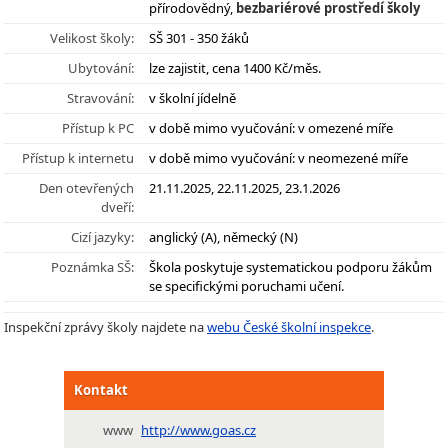
přírodovědný,
bezbariérové prostředí školy
Velikost školy:
SŠ 301 - 350 žáků
Ubytování:
lze zajistit, cena 1400 Kč/měs.
Stravování:
v školní jídelně
Přístup k PC
v době mimo vyučování: v omezené míře
Přístup k internetu
v době mimo vyučování: v neomezené míře
Den otevřených
21.11.2025, 22.11.2025, 23.1.2026
dveří:
Cizí jazyky:
anglický (A), německý (N)
Poznámka SŠ:
Škola poskytuje systematickou podporu žákům
se specifickými poruchami učení.
Inspekční zprávy školy najdete na
webu České školní inspekce
.
Kontakt
www
http://www.goas.cz