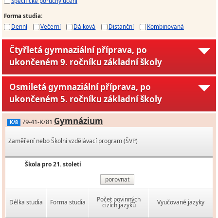
Specifické poruchy učení
Forma studia
:
Denní
Večerní
Dálková
Distanční
Kombinovaná
Čtyřletá gymnaziální příprava, po
ukončeném 9. ročníku základní školy
Osmiletá gymnaziální příprava, po
ukončeném 5. ročníku základní školy
Gymnázium
79-41-K/81
K/8
Zaměření nebo Školní vzdělávací program (ŠVP)
Škola pro 21. století
porovnat
Počet povinných
Délka studia
Forma studia
Vyučované jazyky
cizích jazyků