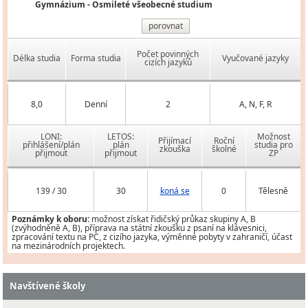
Gymnázium - Osmileté všeobecné studium
porovnat
Počet povinných
Délka studia
Forma studia
Vyučované jazyky
cizích jazyků
8,0
Denní
2
A, N, F, R
LONI:
LETOS:
Možnost
Přijímací
Roční
přihlášení/plán
plán
studia pro
zkouška
školné
přijmout
přijmout
ZP
139 / 30
30
koná se
0
Tělesně
Poznámky k oboru:
možnost získat řidičský průkaz skupiny A, B
(zvýhodněně A, B), příprava na státní zkoušku z psaní na klávesnici,
zpracování textu na PC, z cizího jazyka, výměnné pobyty v zahraničí, účast
na mezinárodních projektech.
Navštívené školy