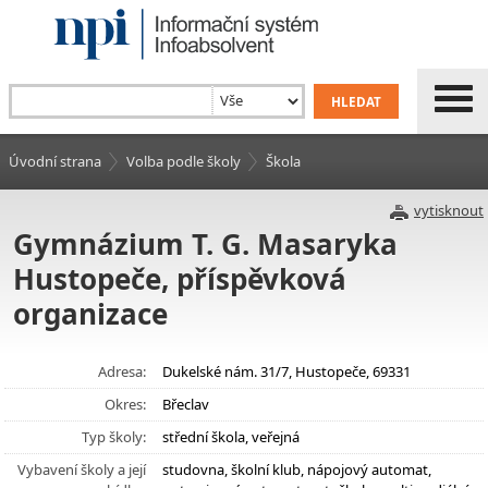
Úvodní strana
Volba podle školy
Škola
vytisknout
Gymnázium T. G. Masaryka
Hustopeče, příspěvková
organizace
Adresa:
Dukelské nám. 31/7, Hustopeče, 69331
Okres:
Břeclav
Typ školy:
střední škola, veřejná
Vybavení školy a její
studovna, školní klub, nápojový automat,