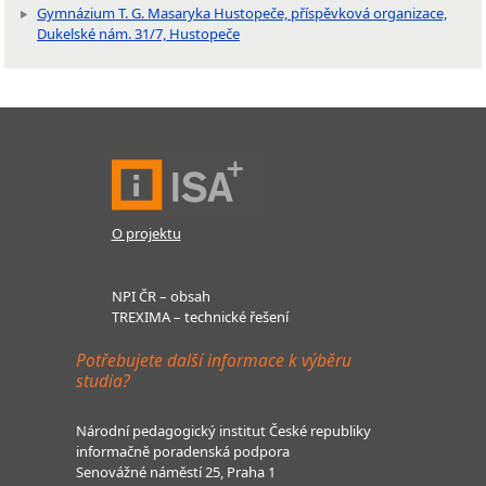
Gymnázium T. G. Masaryka Hustopeče, příspěvková organizace,
Dukelské nám. 31/7, Hustopeče
O projektu
NPI ČR – obsah
TREXIMA – technické řešení
Potřebujete další informace k výběru
studia?
Národní pedagogický institut České republiky
informačně poradenská podpora
Senovážné náměstí 25, Praha 1