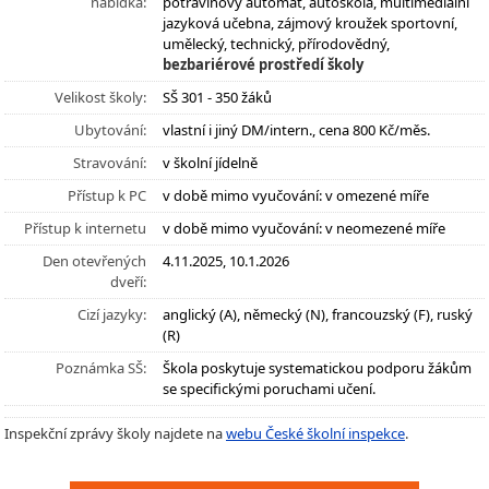
nabídka:
potravinový automat, autoškola, multimediální
jazyková učebna, zájmový kroužek sportovní,
umělecký, technický, přírodovědný,
bezbariérové prostředí školy
Velikost školy:
SŠ 301 - 350 žáků
Ubytování:
vlastní i jiný DM/intern., cena 800 Kč/měs.
Stravování:
v školní jídelně
Přístup k PC
v době mimo vyučování: v omezené míře
Přístup k internetu
v době mimo vyučování: v neomezené míře
Den otevřených
4.11.2025, 10.1.2026
dveří:
Cizí jazyky:
anglický (A), německý (N), francouzský (F), ruský
(R)
Poznámka SŠ:
Škola poskytuje systematickou podporu žákům
se specifickými poruchami učení.
Inspekční zprávy školy najdete na
webu České školní inspekce
.