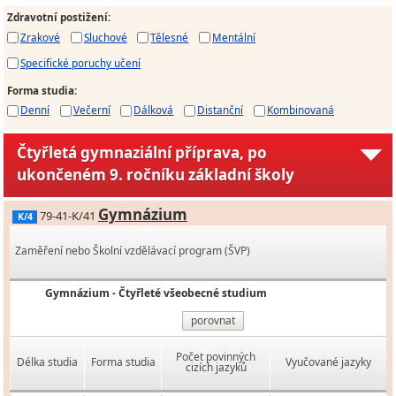
Zdravotní postižení
:
Zrakové
Sluchové
Tělesné
Mentální
Specifické poruchy učení
Forma studia
:
Denní
Večerní
Dálková
Distanční
Kombinovaná
Čtyřletá gymnaziální příprava, po
ukončeném 9. ročníku základní školy
Gymnázium
79-41-K/41
K/4
Zaměření nebo Školní vzdělávací program (ŠVP)
Gymnázium - Čtyřleté všeobecné studium
porovnat
Počet povinných
Délka studia
Forma studia
Vyučované jazyky
cizích jazyků