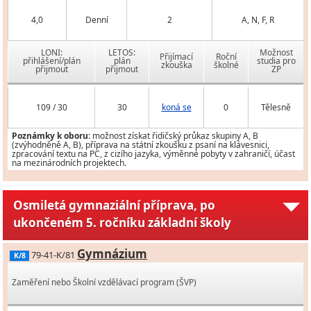
4,0
Denní
2
A, N, F, R
LONI:
LETOS:
Možnost
Přijímací
Roční
přihlášení/plán
plán
studia pro
zkouška
školné
přijmout
přijmout
ZP
109 / 30
30
koná se
0
Tělesně
Poznámky k oboru:
možnost získat řidičský průkaz skupiny A, B
(zvýhodněně A, B), příprava na státní zkoušku z psaní na klávesnici,
zpracování textu na PC, z cizího jazyka, výměnné pobyty v zahraničí, účast
na mezinárodních projektech.
Osmiletá gymnaziální příprava, po
ukončeném 5. ročníku základní školy
Gymnázium
79-41-K/81
K/8
Zaměření nebo Školní vzdělávací program (ŠVP)