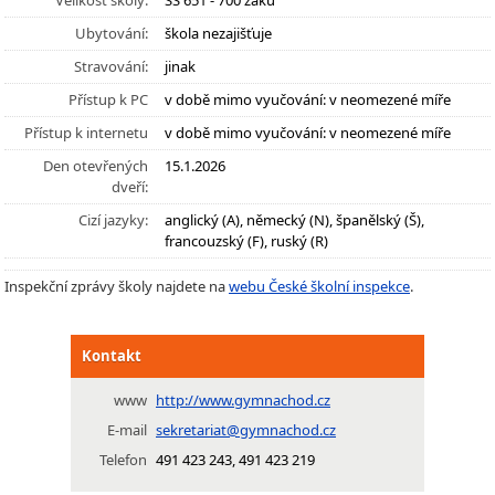
Velikost školy:
SŠ 651 - 700 žáků
Ubytování:
škola nezajišťuje
Stravování:
jinak
Přístup k PC
v době mimo vyučování: v neomezené míře
Přístup k internetu
v době mimo vyučování: v neomezené míře
Den otevřených
15.1.2026
dveří:
Cizí jazyky:
anglický (A), německý (N), španělský (Š),
francouzský (F), ruský (R)
Inspekční zprávy školy najdete na
webu České školní inspekce
.
Kontakt
www
http://www.gymnachod.cz
E-mail
sekretariat@gymnachod.cz
Telefon
491 423 243, 491 423 219