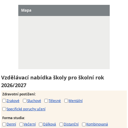
Mapa
Vzdělávací nabídka školy pro školní rok
2026/2027
Zdravotní postižení
:
Zrakové
Sluchové
Tělesné
Mentální
Specifické poruchy učení
Forma studia
:
Denní
Večerní
Dálková
Distanční
Kombinovaná