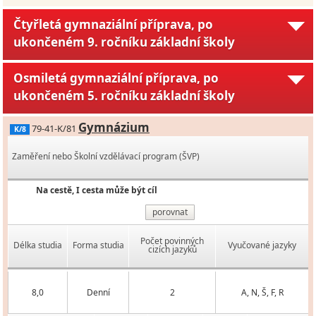
Čtyřletá gymnaziální příprava, po
ukončeném 9. ročníku základní školy
Osmiletá gymnaziální příprava, po
ukončeném 5. ročníku základní školy
Gymnázium
79-41-K/81
K/8
Zaměření nebo Školní vzdělávací program (ŠVP)
Na cestě, I cesta může být cíl
porovnat
Počet povinných
Délka studia
Forma studia
Vyučované jazyky
cizích jazyků
8,0
Denní
2
A, N, Š, F, R