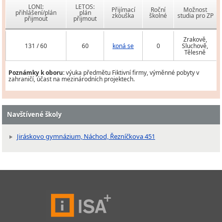
LONI:
LETOS:
Přijímací
Roční
Možnost
přihlášení/plán
plán
zkouška
školné
studia pro ZP
přijmout
přijmout
Zrakově,
131 / 60
60
koná se
0
Sluchově,
Tělesně
Poznámky k oboru:
výuka předmětu Fiktivní firmy, výměnné pobyty v
zahraničí, účast na mezinárodních projektech.
Navštívené školy
Jiráskovo gymnázium, Náchod, Řezníčkova 451