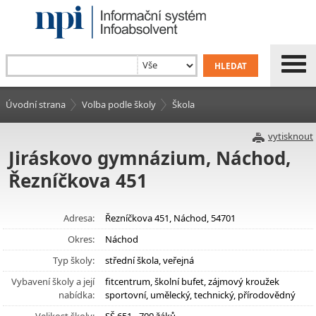
Úvodní strana
Volba podle školy
Škola
vytisknout
Jiráskovo gymnázium, Náchod,
Řezníčkova 451
Adresa:
Řezníčkova 451, Náchod, 54701
Okres:
Náchod
Typ školy:
střední škola, veřejná
Vybavení školy a její
fitcentrum, školní bufet, zájmový kroužek
nabídka:
sportovní, umělecký, technický, přírodovědný