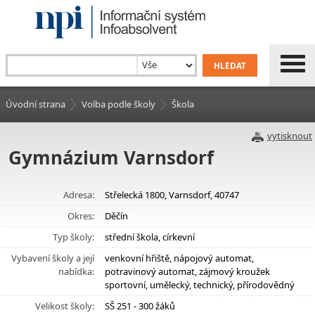
Úvodní strana
Volba podle školy
Škola
vytisknout
Gymnázium Varnsdorf
Adresa:
Střelecká 1800, Varnsdorf, 40747
Okres:
Děčín
Typ školy:
střední škola, církevní
Vybavení školy a její
venkovní hřiště, nápojový automat,
nabídka:
potravinový automat, zájmový kroužek
sportovní, umělecký, technický, přírodovědný
Velikost školy:
SŠ 251 - 300 žáků