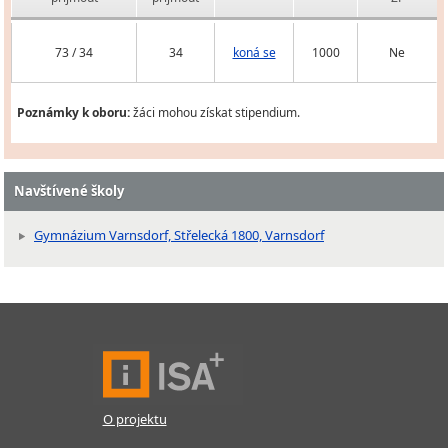
73 / 34
34
koná se
1000
Ne
Poznámky k oboru:
žáci mohou získat stipendium.
Navštívené školy
Gymnázium Varnsdorf, Střelecká 1800, Varnsdorf
O projektu