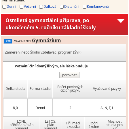
Denní
Večerní
Dálková
Distanční
Kombinovaná
Osmiletá gymnaziální příprava, po
ukončeném 5. ročníku základní školy
Gymnázium
79-41-K/81
K/8
Zaměření nebo Školní vzdělávací program (ŠVP)
Poznání činí domýšlivým, ale láska buduje
porovnat
Počet povinných
Délka studia
Forma studia
Vyučované jazyky
cizích jazyků
8,0
Denní
2
A, N, F, L
LONI:
LETOS:
Možnost
Přijímací
Roční
přihlášení/plán
plán
studia pro
zkouška
školné
přijmout
přijmout
ZP