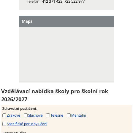
Telefon
412 371 423, 723 522 977
Mapa
Vzdělávací nabídka školy pro školní rok
2026/2027
Zdravotní postižení
:
Zrakové
Sluchové
Tělesné
Mentální
Specifické poruchy učení
Forma studia
: