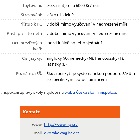
Ubytování:
lze zajistit, cena 6000 Kč/měs.
Stravování:
v školní jídelně
Přístup k PC
v době mimo vyučování: v neomezené míře
Přístup k internetu
v době mimo vyučování: v neomezené míře
Den otevřených
individuálně po tel. objednání
dveří:
Cizí jazyky:
anglický (A), německý (N), francouzský (F),
latinský (L)
Poznámka SŠ:
Škola poskytuje systematickou podporu žákům
se specifickými poruchami učení.
Inspekční zprávy školy najdete na
webu České školní inspekce
.
Kontakt
www
http://www.bgv.cz
E-mail
dvorakova@bgv.cz