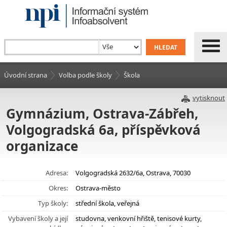
Úvodní strana
Volba podle školy
Škola
vytisknout
Gymnázium, Ostrava-Zábřeh,
Volgogradská 6a, příspěvková
organizace
Adresa:
Volgogradská 2632/6a, Ostrava, 70030
Okres:
Ostrava-město
Typ školy:
střední škola, veřejná
Vybavení školy a její
studovna, venkovní hřiště, tenisové kurty,