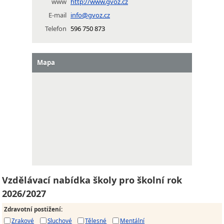
www
http://www.gvoz.cz
E-mail
info@gvoz.cz
Telefon
596 750 873
Mapa
Vzdělávací nabídka školy pro školní rok
2026/2027
Zdravotní postižení
:
Zrakové
Sluchové
Tělesné
Mentální