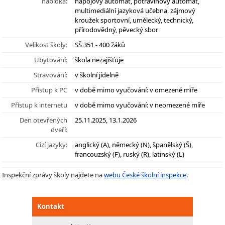
nabídka:
nápojový automat, potravinový automat,
multimediální jazyková učebna, zájmový
kroužek sportovní, umělecký, technický,
přírodovědný, pěvecký sbor
Velikost školy:
SŠ 351 - 400 žáků
Ubytování:
škola nezajišťuje
Stravování:
v školní jídelně
Přístup k PC
v době mimo vyučování: v omezené míře
Přístup k internetu
v době mimo vyučování: v neomezené míře
Den otevřených
25.11.2025, 13.1.2026
dveří:
Cizí jazyky:
anglický (A), německý (N), španělský (Š),
francouzský (F), ruský (R), latinský (L)
Inspekční zprávy školy najdete na
webu České školní inspekce
.
Kontakt