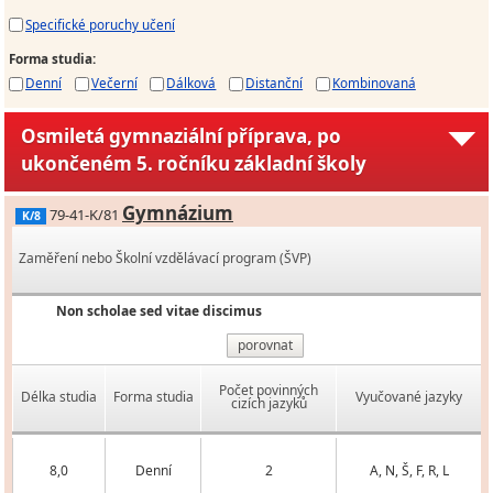
Specifické poruchy učení
Forma studia
:
Denní
Večerní
Dálková
Distanční
Kombinovaná
Osmiletá gymnaziální příprava, po
ukončeném 5. ročníku základní školy
Gymnázium
79-41-K/81
K/8
Zaměření nebo Školní vzdělávací program (ŠVP)
Non scholae sed vitae discimus
porovnat
Počet povinných
Délka studia
Forma studia
Vyučované jazyky
cizích jazyků
8,0
Denní
2
A, N, Š, F, R, L