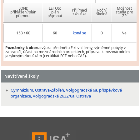
LONI:
LETOS:
Možnost
Přijímací
Roční
přihlášení/plán
plán
studia pro
zkouška
školné
přijmout
přijmout
ZP
153 / 60
60
koná se
0
Ne
Poznámky k oboru:
výuka předmětu Fiktivní firmy, výměnné pobyty v
zahraničí, účast na mezinárodních projektech, příprava k mezinárodním
jazykovým zkouškám (certifikát FCE nebo CAE).
Navštívené školy
Gymnázium, Ostrava-Zábřeh, Volgogradská 6a, příspěvková
organizace, Volgogradská 2632/6a, Ostrava