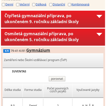
Denní
Večerní
Dálková
Distanční
Kombinovaná
Čtyřletá gymnaziální příprava, po
ukončeném 9. ročníku základní školy
Osmiletá gymnaziální příprava, po
ukončeném 5. ročníku základní školy
Gymnázium
79-41-K/81
K/8
Zaměření nebo Školní vzdělávací program (ŠVP)
IUVENTAS
porovnat
Počet povinných
Délka studia
Forma studia
Vyučované jazyky
cizích jazyků
8,0
Denní
2
A, N, Š, R