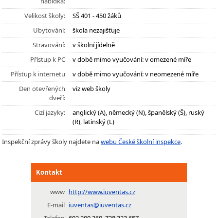
nabídka:
Velikost školy:
SŠ 401 - 450 žáků
Ubytování:
škola nezajišťuje
Stravování:
v školní jídelně
Přístup k PC
v době mimo vyučování: v omezené míře
Přístup k internetu
v době mimo vyučování: v neomezené míře
Den otevřených
viz web školy
dveří:
Cizí jazyky:
anglický (A), německý (N), španělský (Š), ruský
(R), latinský (L)
Inspekční zprávy školy najdete na
webu České školní inspekce
.
Kontakt
www
http://www.iuventas.cz
E-mail
iuventas@iuventas.cz