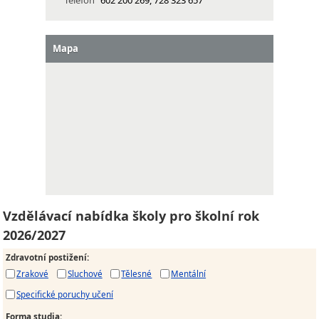
Telefon
602 200 269, 728 323 657
Mapa
Vzdělávací nabídka školy pro školní rok
2026/2027
Zdravotní postižení
:
Zrakové
Sluchové
Tělesné
Mentální
Specifické poruchy učení
Forma studia
: