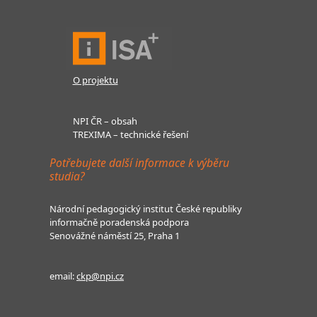
O projektu
NPI ČR – obsah
TREXIMA – technické řešení
Potřebujete další informace k výběru
studia?
Národní pedagogický institut České republiky
informačně poradenská podpora
Senovážné náměstí 25, Praha 1
email:
ckp@npi.cz