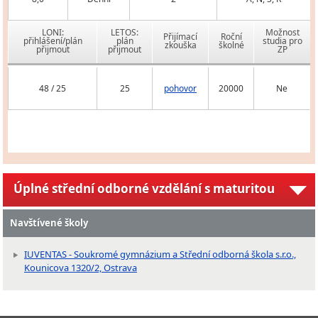
LONI:
LETOS:
Možnost
Přijímací
Roční
přihlášení/plán
plán
studia pro
zkouška
školné
přijmout
přijmout
ZP
48 / 25
25
pohovor
20000
Ne
Úplné střední odborné vzdělání s maturitou
Navštívené školy
IUVENTAS - Soukromé gymnázium a Střední odborná škola s.r.o.,
Kounicova 1320/2, Ostrava