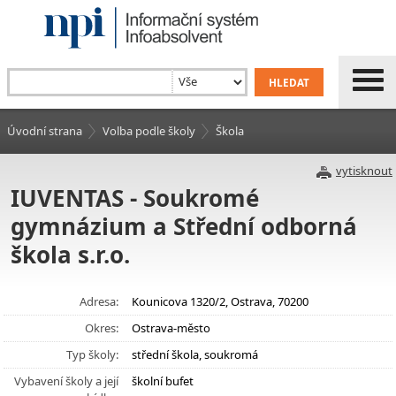
Úvodní strana
Volba podle školy
Škola
vytisknout
IUVENTAS - Soukromé
gymnázium a Střední odborná
škola s.r.o.
Adresa:
Kounicova 1320/2, Ostrava, 70200
Okres:
Ostrava-město
Typ školy:
střední škola, soukromá
Vybavení školy a její
školní bufet