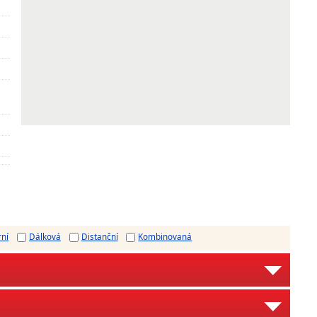
rní
Dálková
Distanční
Kombinovaná