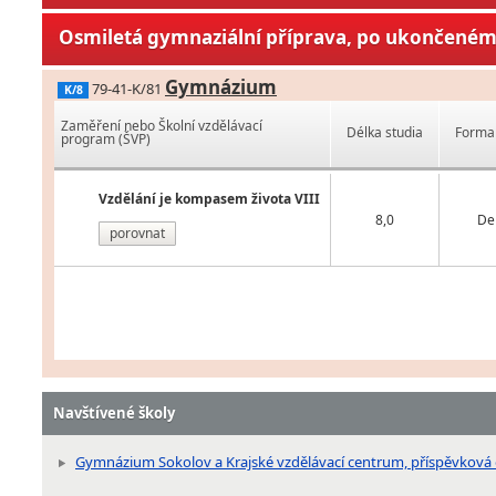
Osmiletá gymnaziální příprava, po ukončeném 
Gymnázium
79-41-K/81
K/8
Zaměření nebo Školní vzdělávací
Délka studia
Forma 
program (ŠVP)
Vzdělání je kompasem života VIII
8,0
De
porovnat
Navštívené školy
Gymnázium Sokolov a Krajské vzdělávací centrum, příspěvková 