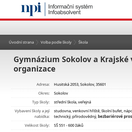
Úvodní strana
Volba podle školy
Škola
Gymnázium Sokolov a Krajské 
organizace
Adresa:
Husitská 2053, Sokolov, 35601
Okres:
Sokolov
Typ školy:
střední škola, veřejná
Vybavení školy a její
studovna, venkovní hřiště, školní bufet, ná
nabídka:
technický, přírodovědný,
bezbariérové pros
Velikost školy:
SŠ 551 - 600 žáků