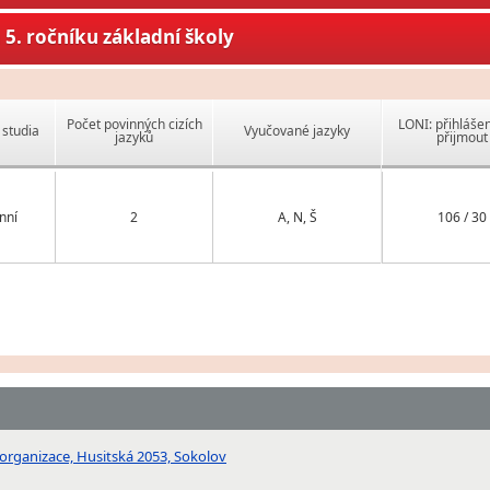
5. ročníku základní školy
Počet povinných cizích
LONI: přihlášen
studia
Vyučované jazyky
jazyků
přijmout
nní
2
A, N, Š
106 / 30
organizace, Husitská 2053, Sokolov