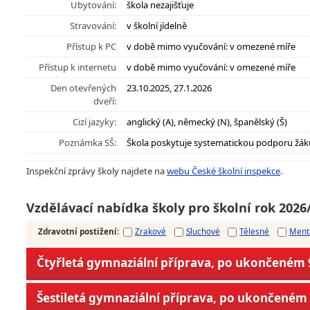
Ubytování:
škola nezajišťuje
Stravování:
v školní jídelně
Přístup k PC
v době mimo vyučování: v omezené míře
Přístup k internetu
v době mimo vyučování: v omezené míře
Den otevřených
23.10.2025, 27.1.2026
dveří:
Cizí jazyky:
anglický (A), německý (N), španělský (Š)
Poznámka SŠ:
Škola poskytuje systematickou podporu žák
Inspekční zprávy školy najdete na
webu České školní inspekce
.
Vzdělávací nabídka školy pro školní rok 2026
Zdravotní postižení
:
Zrakové
Sluchové
Tělesné
Ment
Čtyřletá gymnaziální příprava, po ukončeném 9
Šestiletá gymnaziální příprava, po ukončeném 