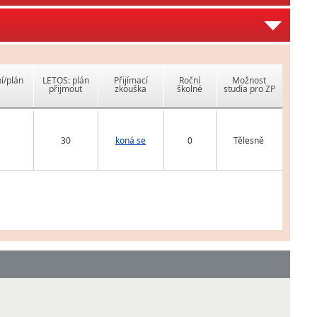
í/plán
LETOS: plán
Přijímací
Roční
Možnost
přijmout
zkouška
školné
studia pro ZP
30
koná se
0
Tělesně