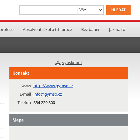
 profese
Absolventi škol a trh práce
Bez bariér
Jak na to
vytisknout
Kontakt
www
http://www.gymso.cz
E-mail
info@gymso.cz
Telefon
354 229 300
Mapa