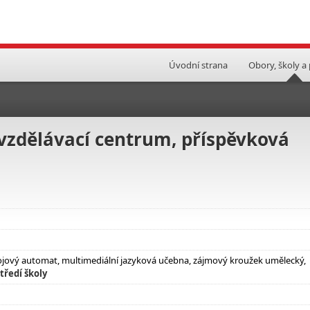
Úvodní strana
Obory, školy a
vzdělávací centrum, příspěvková
pojový automat, multimediální jazyková učebna, zájmový kroužek umělecký,
tředí školy