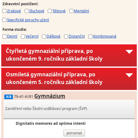
Zdravotní postižení
:
Zrakové
Sluchové
Tělesné
Mentální
Specifické poruchy učení
Forma studia
:
Denní
Večerní
Dálková
Distanční
Kombinovaná
Čtyřletá gymnaziální příprava, po
ukončeném 9. ročníku základní školy
Osmiletá gymnaziální příprava, po
ukončeném 5. ročníku základní školy
Gymnázium
79-41-K/81
K/8
Zaměření nebo Školní vzdělávací program (ŠVP)
Dignitatis memores ad optima intenti
porovnat