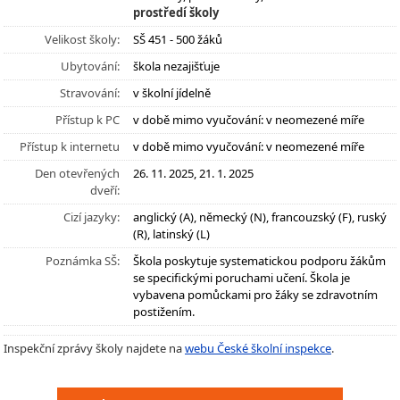
prostředí školy
Velikost školy:
SŠ 451 - 500 žáků
Ubytování:
škola nezajišťuje
Stravování:
v školní jídelně
Přístup k PC
v době mimo vyučování: v neomezené míře
Přístup k internetu
v době mimo vyučování: v neomezené míře
Den otevřených
26. 11. 2025, 21. 1. 2025
dveří:
Cizí jazyky:
anglický (A), německý (N), francouzský (F), ruský
(R), latinský (L)
Poznámka SŠ:
Škola poskytuje systematickou podporu žákům
se specifickými poruchami učení. Škola je
vybavena pomůckami pro žáky se zdravotním
postižením.
Inspekční zprávy školy najdete na
webu České školní inspekce
.