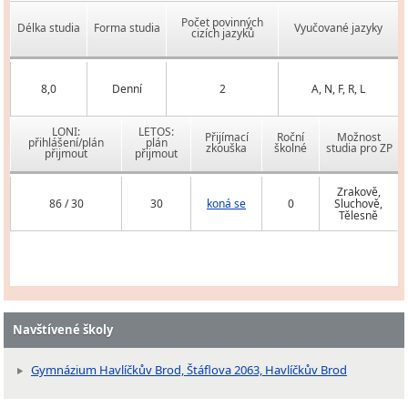
Počet povinných
Délka studia
Forma studia
Vyučované jazyky
cizích jazyků
8,0
Denní
2
A, N, F, R, L
LONI:
LETOS:
Přijímací
Roční
Možnost
přihlášení/plán
plán
zkouška
školné
studia pro ZP
přijmout
přijmout
Zrakově,
86 / 30
30
koná se
0
Sluchově,
Tělesně
Navštívené školy
Gymnázium Havlíčkův Brod, Štáflova 2063, Havlíčkův Brod