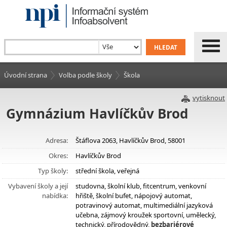
Úvodní strana
Volba podle školy
Škola
vytisknout
Gymnázium Havlíčkův Brod
Adresa:
Štáflova 2063, Havlíčkův Brod, 58001
Okres:
Havlíčkův Brod
Typ školy:
střední škola, veřejná
Vybavení školy a její
studovna, školní klub, fitcentrum, venkovní
nabídka:
hřiště, školní bufet, nápojový automat,
potravinový automat, multimediální jazyková
učebna, zájmový kroužek sportovní, umělecký,
technický, přírodovědný,
bezbariérové