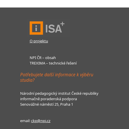
O projektu
NPI ČR – obsah
TREXIMA – technické řešení
Potřebujete další informace k výběru
studia?
Národní pedagogický institut České republiky
informačně poradenská podpora
Senovážné náměstí 25, Praha 1
email:
ckp@npi.cz